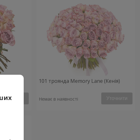
Кенія)
101 троянда Memory Lane (Кенія)
аших
Уточнити
Уточнити
Немає в наявності