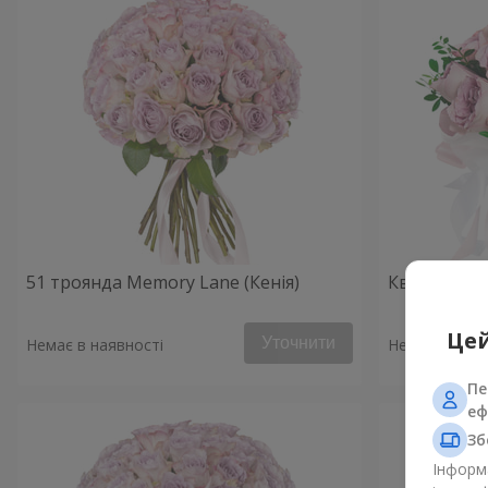
51 троянда Memory Lane (Кенія)
Квіти в ко
Цей
Уточнити
Немає в наявності
Немає в наяв
Пе
еф
Зб
Інформа