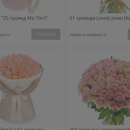
"25 троянд Міс Піггі"
51 троянда Lovely Jewel (Ке
Уточнити
ності
Немає в наявності
 Elegy" з 51 троянди
101 троянда Lovely Jewel (