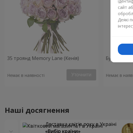
ідентиф
сайт а
обробля
Деякі 
інтерес
35 троянд Memory Lane (Кенія)
Букет з 51
Уточнити
Немає в наявності
Немає в наяв
Наші досягнення
Доставка квітів року в Україні
«Вибір країни»