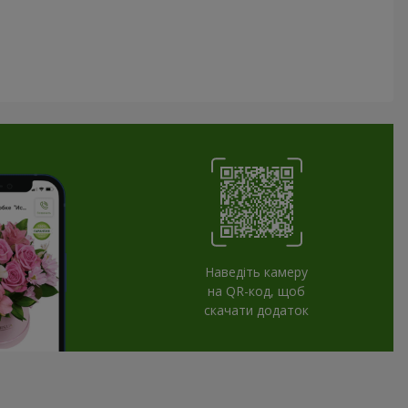
Наведіть камеру
на QR-код, щоб
скачати додаток