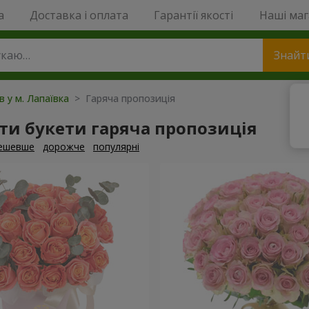
a
Доставка і оплата
Гарантії якості
Наші ма
Знайт
в у м. Лапаївка
> Гаряча пропозиція
ти букети гаряча пропозиція
ешевше
дорожче
популярні