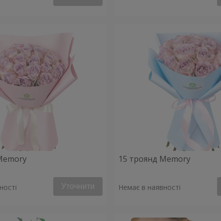
Memory
15 троянд Memory
Уточнити
ності
Немає в наявності