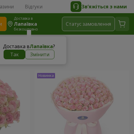
газини
Відгуки
Зв’яжіться з нами
Доставка в
и
Лапаївка
Статус замовлення
безкоштовно
Доставка в
Лапаївка
?
Так
Змінити