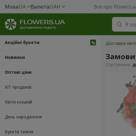
Мова:
UA
Валюта:
UAH
Все про Flowers.u
Акційні букети
Доставка квіті
Замови
Новинки
Сортування:
д
Оптові ціни
ХІТ продажів
Квіти коханій
День народження
Букети тижня