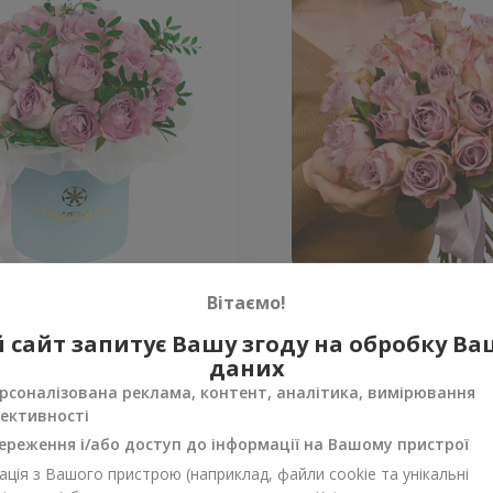
робці "19 троянд Memory"
21 троянда Memory Lane (
Вітаємо!
 сайт запитує Вашу згоду на обробку В
Уточнити
ності
Немає в наявності
даних
рсоналізована реклама, контент, аналітика, вимірювання
ективності
ереження і/або доступ до інформації на Вашому пристрої
ція з Вашого пристрою (наприклад, файли cookie та унікальні