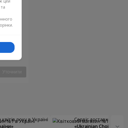
ж цей
 та
онного
орінки.
янди
Уточнити
квітів року в Україні
Сервіс доставки квітів
раїни»
«Ukrainian Choice»