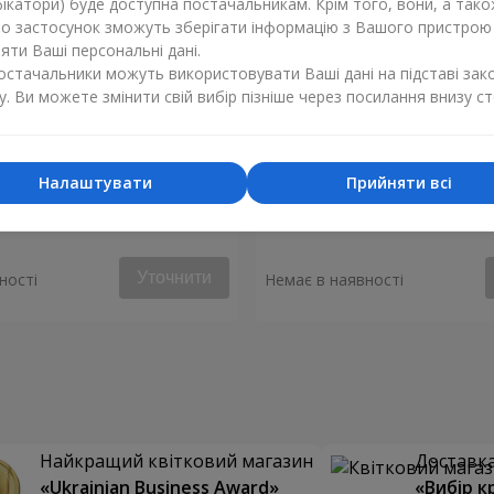
ікатори) буде доступна постачальникам. Крім того, вони, а тако
бо застосунок зможуть зберігати інформацію з Вашого пристрою
ти Ваші персональні дані.
постачальники можуть використовувати Ваші дані на підставі зак
у. Ви можете змінити свій вибір пізніше через посилання внизу ст
Налаштувати
Прийняти всі
 кремової троянди
Букет з 101 кремової тро
Уточнити
ності
Немає в наявності
Найкращий квітковий магазин
Доставка 
«Ukrainian Business Award»
«Вибір к