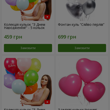
Колекція кульок "З Днем
Фонтан куль “Сяйво перлів”
Народження!" - 5 кульок
Замовити
Замовити
Колекція кульок "З Днем
3 гелієві кульки (рожеві