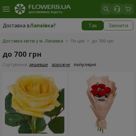
Доставка в
Лапаївка
?
Так
Змінити
Доставка в
Лапаївка
|
безкоштовно
Доставка квітів у м. Лапаївка
> По ціні > до 700 грн
до 700 грн
Сортування:
дешевше
дорожче
популярні