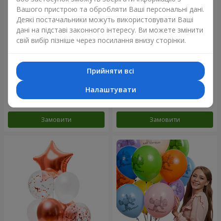
Вашого пристрою та обробляти Ваші персональні дані.
Деякі постачальники можуть використовувати Ваші
дані на підставі законного інтересу. Ви можете змінити
свій вибір пізніше через посилання внизу сторінки.
Прийняти всі
Мікс гелієвих кульок
Колекція кульок "Веселий
"Привітання!"
День Народження" - 3
кульки
Налаштувати
Замовити
Замовити