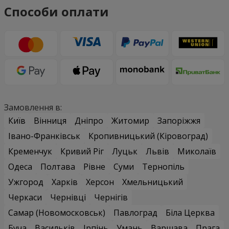
Способи оплати
Замовлення в:
Київ
Вінниця
Дніпро
Житомир
Запоріжжя
Івано-Франківськ
Кропивницький (Кіровоград)
Кременчук
Кривий Ріг
Луцьк
Львів
Миколаїв
Одеса
Полтава
Рівне
Суми
Тернопіль
Ужгород
Харків
Херсон
Хмельницький
Черкаси
Чернівці
Чернігів
Самар (Новомосковськ)
Павлоград
Біла Церква
Буча
Васильків
Ірпінь
Умань
Варшава
Прага