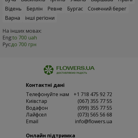
Відень
Берлін
Ревне
Бургас
Сонячний берег
Варна
інші регіони
На інших мовах:
Eng:
to 700 uah
Рус:
до 700 грн
Контактні дані
Телефонуйте нам
+1 718 475 92 72
Київстар
(067) 355 77 55
Водафон
(099) 355 77 55
Лайфсел
(073) 565 56 68
Email
info@flowers.ua
Онлайн підтримка