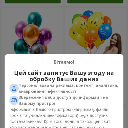
Вітаємо!
Фонтан куль “Polar Lights”
Колекція кульок "Веселий
Цей сайт запитує Вашу згоду на
День Народження" - 7
обробку Ваших даних
кульок
Персоналізована реклама, контент, аналітика,
вимірювання ефективності
Збереження і/або доступ до інформації на
Замовити
Замовити
Вашому пристрої
Інформація з Вашого пристрою (наприклад, файли
cookie та унікальні ідентифікатори) буде доступна
постачальникам. Крім того, вони, а також цей сайт
або застосунок зможуть зберігати інформацію з