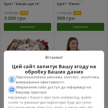
Букет "Бажаю щастя"
Букет "Юмокі"
3 874 грн
1 175 грн
Замовити
Замовити
Вітаємо!
Цей сайт запитує Вашу згоду на
обробку Ваших даних
Персоналізована реклама, контент, аналітика,
вимірювання ефективності
Збереження і/або доступ до інформації на
Букет "Чарівність ніжності"
Композиція "Білосніжна
гармонія"
Вашому пристрої
3 199 грн
2 665 грн
Інформація з Вашого пристрою (наприклад, файли
cookie та унікальні ідентифікатори) буде доступна
постачальникам. Крім того, вони, а також цей сайт