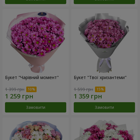
Букет "Чарівний момент"
Букет "Твої хризантеми"
1 399 грн
1 599 грн
Замовити
Замовити