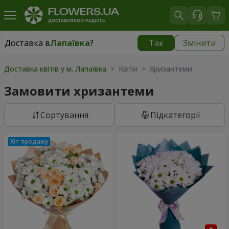
Доставка в
Лапаївка
?
Так
Змінити
Доставка в
Лапаївка
|
безкоштовно
Доставка квітів у м. Лапаївка
> Квіти > Хризантеми
Замовити хризантеми
Сортування
Підкатегорії