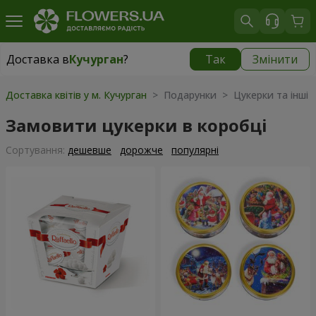
Доставка в
Кучурган
?
Так
Змінити
Доставка в
Кучурган
|
1030 грн
Доставка квітів у м. Кучурган
> Подарунки > Цукерки та інші 
Замовити цукерки в коробці
Сортування:
дешевше
дорожче
популярні