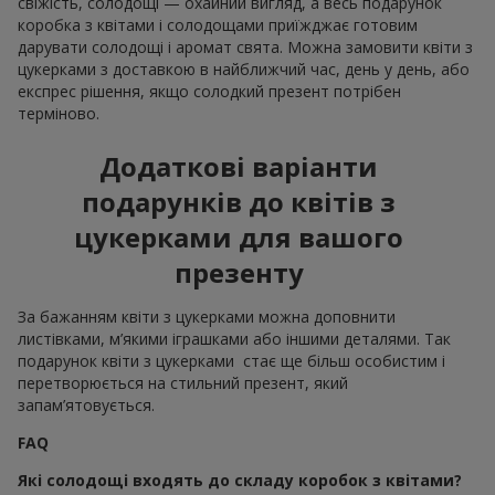
свіжість, солодощі — охайний вигляд, а весь подарунок
коробка з квітами і солодощами приїжджає готовим
дарувати солодощі і аромат свята. Можна замовити квіти з
цукерками з доставкою в найближчий час, день у день, або
експрес рішення, якщо солодкий презент потрібен
терміново.
Додаткові варіанти
подарунків до квітів з
цукерками для вашого
презенту
За бажанням квіти з цукерками можна доповнити
листівками, м’якими іграшками або іншими деталями. Так
подарунок квіти з цукерками стає ще більш особистим і
перетворюється на стильний презент, який
запам’ятовується.
FAQ
Які солодощі входять до складу коробок з квітами?