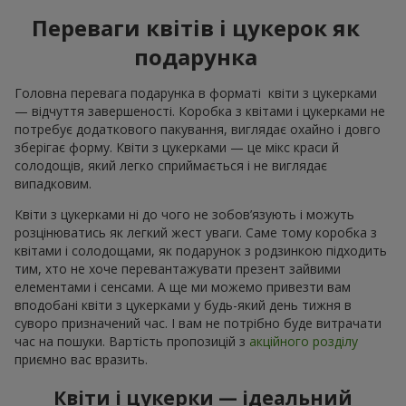
Переваги квітів і цукерок як
подарунка
Головна перевага подарунка в форматі квіти з цукерками
— відчуття завершеності. Коробка з квітами і цукерками не
потребує додаткового пакування, виглядає охайно і довго
зберігає форму. Квіти з цукерками — це мікс краси й
солодощів, який легко сприймається і не виглядає
випадковим.
Квіти з цукерками ні до чого не зобов’язують і можуть
розцінюватись як легкий жест уваги. Саме тому коробка з
квітами і солодощами, як подарунок з родзинкою підходить
тим, хто не хоче перевантажувати презент зайвими
елементами і сенсами. А ще ми можемо привезти вам
вподобані квіти з цукерками у будь-який день тижня в
суворо призначений час. І вам не потрібно буде витрачати
час на пошуки. Вартість пропозицій з
акційного розділу
приємно вас вразить.
Квіти і цукерки — ідеальний