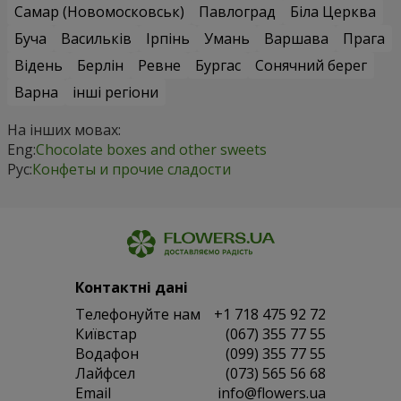
Самар (Новомосковськ)
Павлоград
Біла Церква
Буча
Васильків
Ірпінь
Умань
Варшава
Прага
Відень
Берлін
Ревне
Бургас
Сонячний берег
Варна
інші регіони
На інших мовах:
Eng:
Chocolate boxes and other sweets
Рус:
Конфеты и прочие сладости
Контактні дані
Телефонуйте нам
+1 718 475 92 72
Київстар
(067) 355 77 55
Водафон
(099) 355 77 55
Лайфсел
(073) 565 56 68
Email
info@flowers.ua