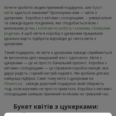
Хочете зробити людині приємний подарунок, але
букет
квітів
здається замалим? Пропонуємо вам — квіти з
цукерками. Коробка з квітами і солодощами – універсальне
та завжди вдале поєднання, яке сподобається всім: і
маленьким
дітям
, і
колегам по робот
і, і
коханим
, і
близьким
родичам
. А щоб квіти в коробці з цукерками працювали
ідеально варто підібрати відповідні до свята квіти з
цукерками
Такий подарунок, як квіти з цукерками завжди сприймається
як витончена ідея і вишуканий жест одночасно. Квіти з
цукерками — це не просто банальний презент. Коробка з
квітами і солодощами — це справжня коробка емоцій, яка
дарує радість і гарний настрій надовго. Ми зробили для вас
найкращі підбірки. Саме тому квіти з цукерками на
Flowers.ua
- завжди доречний подарунок який обирають
тоді, коли важливо не просто привітати. Коробка з квітами і
солодощами залишає приємний післясмак на тривалий час.
Букет квітів з цукерками:
найкраще поєднання для