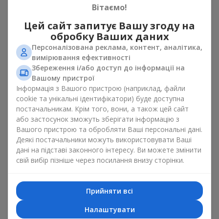
Вітаємо!
свята
Цей сайт запитує Вашу згоду на
Квіти з цукерками — це приклад того, як проста ідея може
обробку Ваших даних
виглядати дуже ефектно. Квіти дарують емоцію тут і зараз,
Персоналізована реклама, контент, аналітика,
а коробка з квітами і солодощами залишає маленьке
вимірювання ефективності
продовження радості. Разом квіти з цукерками створюють
Збереження і/або доступ до інформації на
гармонію кольору й смаку, яка завжди працює. Головне —
Вашому пристрої
правильно вибрати композицію десерт і квітка:
Інформація з Вашого пристрою (наприклад, файли
як романтичне поєднання чудово підійде
сюрприз для
cookie та унікальні ідентифікатори) буде доступна
коханої
, в якому класичні
троянди
доповнені
постачальникам. Крім того, вони, а також цей сайт
цукерками ferrero rocher або цукерками рафаелло;
або застосунок зможуть зберігати інформацію з
Вашого пристрою та обробляти Ваші персональні дані.
до
корпоративного заходу
посуватиме подарунок
Деякі постачальники можуть використовувати Ваші
преміум, тут коробка з квітами і солодощами
дані на підставі законного інтересу. Ви можете змінити
доповнюється вишуканими калами,
герберами
або
свій вибір пізніше через посилання внизу сторінки.
орхідеями
і елітними солодощами;
ніжні букети з
еустоми
,
тюльпанів
або
альстромерій
добре поєднуються з цукерками merci, підтримуючи
Прийняти всі
ніжну подачу і легкий настрій як
вітання з
Налаштувати
народженням дитини
або день Всіх закоханих.