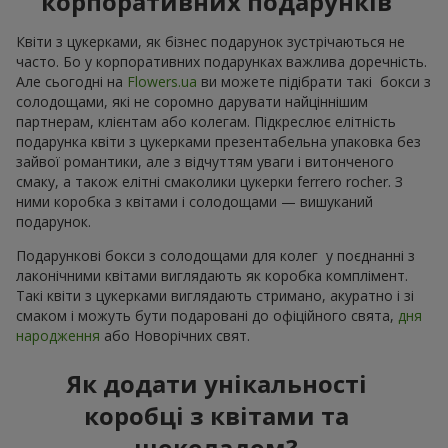
корпоративних подарунків
Квіти з цукерками, як бізнес подарунок зустрічаються не
часто. Бо у корпоративних подарунках важлива доречність.
Але сьогодні на
Flowers.ua
ви можете підібрати такі бокси з
солодощами, які не соромно дарувати найціннішим
партнерам, клієнтам або колегам. Підкреслює елітність
подарунка квіти з цукерками презентабельна упаковка без
зайвої романтики, але з відчуттям уваги і витонченого
смаку, а також елітні смаколики цукерки ferrero rocher. З
ними коробка з квітами і солодощами — вишуканий
подарунок.
Подарункові бокси з солодощами для колег у поєднанні з
лаконічними квітами виглядають як коробка комплімент.
Такі квіти з цукерками виглядають стримано, акуратно і зі
смаком і можуть бути подаровані до офіційного свята,
дня
народження
або Новорічних свят.
Як додати унікальності
коробці з квітами та
шоколадом?