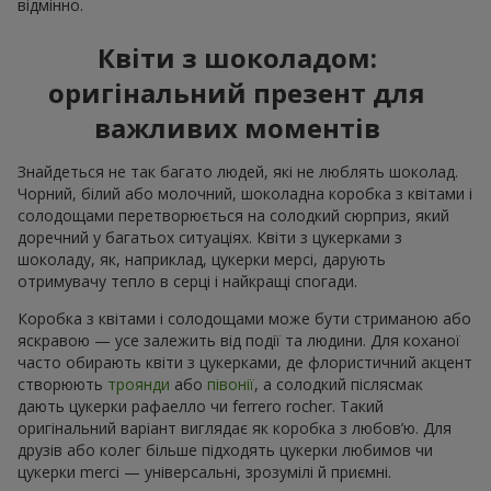
відмінно.
Квіти з шоколадом:
оригінальний презент для
важливих моментів
Знайдеться не так багато людей, які не люблять шоколад.
Чорний, білий або молочний, шоколадна коробка з квітами і
солодощами перетворюється на солодкий сюрприз, який
доречний у багатьох ситуаціях. Квіти з цукерками з
шоколаду, як, наприклад, цукерки мерсі, дарують
отримувачу тепло в серці і найкращі спогади.
Коробка з квітами і солодощами може бути стриманою або
яскравою — усе залежить від події та людини. Для коханої
часто обирають квіти з цукерками, де флористичний акцент
створюють
троянди
або
півонії
, а солодкий післясмак
дають цукерки рафаелло чи ferrero rocher. Такий
оригінальний варіант виглядає як коробка з любов’ю. Для
друзів або колег більше підходять цукерки любимов чи
цукерки merci — універсальні, зрозумілі й приємні.