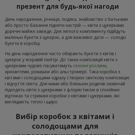
презент для будь-якої нагоди
День народження, річниця, подяка, знайомство з батьками
або просто бажання підняти настрій — квіти з цукерками
доречні майже завжди. Для легкого компліменту підійдуть
маленькі букети з цукерок, а для важливої дати — солодкі
букети в коробці.
На день народження часто обирають букети з квітів і
цукерок у яскравій палітрі. До таких композицій квіти з
цукерками чудово пасуватимуть
сезонні рослини
,
хризантеми, ромашки або альстромерії. Така коробка з
квітами і солодощами одразу створює святкову композицію
і відчуття свята. Для мами або близьких родичів зазвичай
підходять квіти з цукерками з флористикою в спокійних
відтінках та стримані коробки з квітами і цукерками, які
виглядають тепло і щиро.
Вибір коробок з квітами і
солодощами для