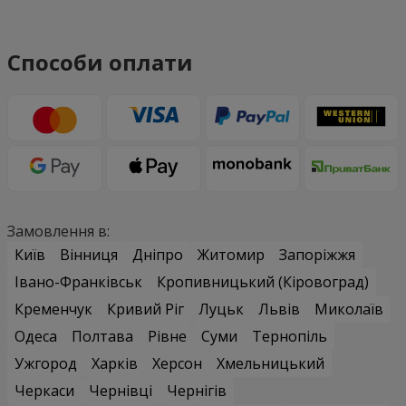
Способи оплати
Замовлення в:
Київ
Вінниця
Дніпро
Житомир
Запоріжжя
Івано-Франківськ
Кропивницький (Кіровоград)
Кременчук
Кривий Ріг
Луцьк
Львів
Миколаїв
Одеса
Полтава
Рівне
Суми
Тернопіль
Ужгород
Харків
Херсон
Хмельницький
Черкаси
Чернівці
Чернігів