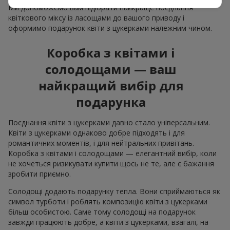
Ми допоможемо вам підібрати найкраще поєднання
квіткового міксу із ласощами до вашого приводу і
оформимо подарунок квіти з цукерками належним чином.
Коробка з квітами і
солодощами — ваш
найкращий вибір для
подарунка
Поєднання квіти з цукерками давно стало універсальним.
Квіти з цукерками однаково добре підходять і для
романтичних моментів, і для нейтральних привітань.
Коробка з квітами і солодощами — елегантний вибір, коли
не хочеться ризикувати купити щось не те, але є бажання
зробити приємно.
Солодощі додають подарунку тепла. Вони сприймаються як
символ турботи і роблять композицію квіти з цукерками
більш особистою. Саме тому солодощі на подарунок
завжди працюють добре, а квіти з цукерками, взагалі, на