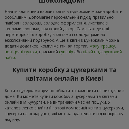
Навіть класичний варіант квіти з цукерками можна зробити
особливим. Допомагає персональний підхід: правильно
підібрані солодощі, солодке оформлення, листівка з
теплими словами, святковий декор. Саме такі деталі
перетворюють коробку з квітами і солодощами на
ексклюзивний подарунок. А ще в квіти з цукерками можна
додати додаткові компліменти, як тортик,
м’яку іграшку
,
повітряні кульки
, приємний
сувенір
або
цілий подарунковий
набір.
Купити коробку з цукерками та
квітами онлайн в Києві
Квіти з цукерками зручно обрати та замовити не виходячи з
дома. Ви можете купити коробку з цукерками та квітами
онлайн в м Кучурган, не витрачаючи час на пошуки. У
каталозі легко знайти й готові композиції квіти з цукерками,
і цукерки на подарунок, які можна адаптувати під конкретну
людину.