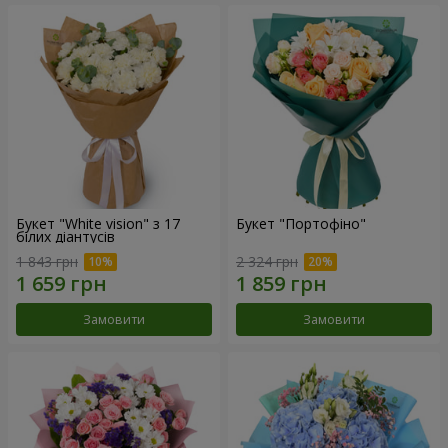
Букет "White vision" з 17
Букет "Портофіно"
білих діантусів
1 843 грн
2 324 грн
Замовити
Замовити