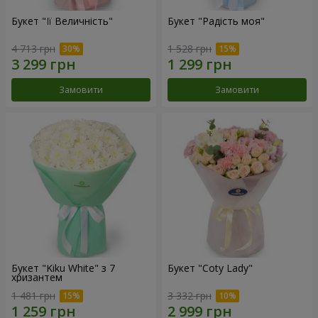
Букет "Її Величність"
Букет "Радість моя"
4 713 грн
1 528 грн
Замовити
Замовити
Букет "Kiku White" з 7
Букет "Coty Lady"
хризантем
1 481 грн
3 332 грн