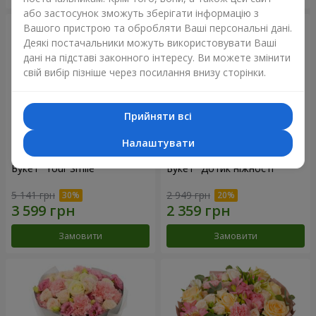
або застосунок зможуть зберігати інформацію з
Вашого пристрою та обробляти Ваші персональні дані.
Деякі постачальники можуть використовувати Ваші
дані на підставі законного інтересу. Ви можете змінити
свій вибір пізніше через посилання внизу сторінки.
Прийняти всі
Налаштувати
Букет "Your Smile"
Букет "Дотик ніжності"
5 141 грн
2 949 грн
Замовити
Замовити