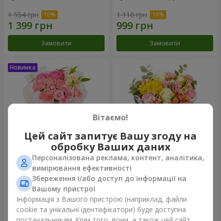
1 554 грн
1 110 грн
Замовити
Замовити
Вітаємо!
Цей сайт запитує Вашу згоду на
обробку Ваших даних
Персоналізована реклама, контент, аналітика,
Букет "Рожевий зефір"
Букет "Дзінтарс"
вимірювання ефективності
Збереження і/або доступ до інформації на
1 528 грн
2 116 грн
Вашому пристрої
Інформація з Вашого пристрою (наприклад, файли
cookie та унікальні ідентифікатори) буде доступна
Замовити
Замовити
постачальникам. Крім того, вони, а також цей сайт