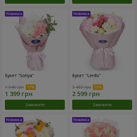
Букет "Sonya"
Букет "Lerdis"
1 646 грн
3 465 грн
Замовити
Замовити