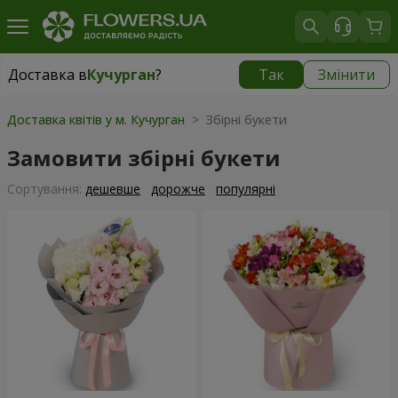
Доставка в
Кучурган
?
Так
Змінити
Доставка в
Кучурган
|
1030 грн
Доставка квітів у м. Кучурган
> Збірні букети
Замовити збірні букети
Сортування:
дешевше
дорожче
популярні