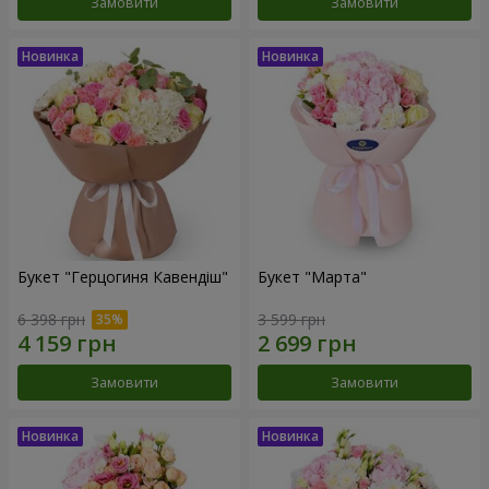
Замовити
Замовити
Букет "Герцогиня Кавендіш"
Букет "Марта"
6 398 грн
3 599 грн
Замовити
Замовити