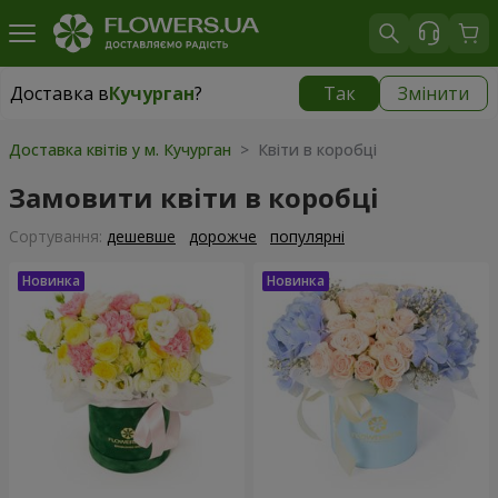
Доставка в
Кучурган
?
Так
Змінити
Доставка в
Кучурган
|
1030 грн
Доставка квітів у м. Кучурган
> Квіти в коробці
Замовити квіти в коробці
Сортування:
дешевше
дорожче
популярні