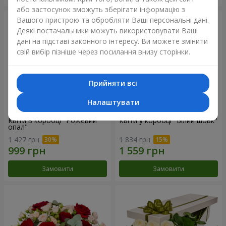
або застосунок зможуть зберігати інформацію з
Вашого пристрою та обробляти Ваші персональні дані.
Деякі постачальники можуть використовувати Ваші
дані на підставі законного інтересу. Ви можете змінити
свій вибір пізніше через посилання внизу сторінки.
Прийняти всі
Налаштувати
Квіти в коробці "Рожевий
Квіти у коробці "Білий шовк"
опал"
1 427 грн
1 834 грн
Замовити
Замовити