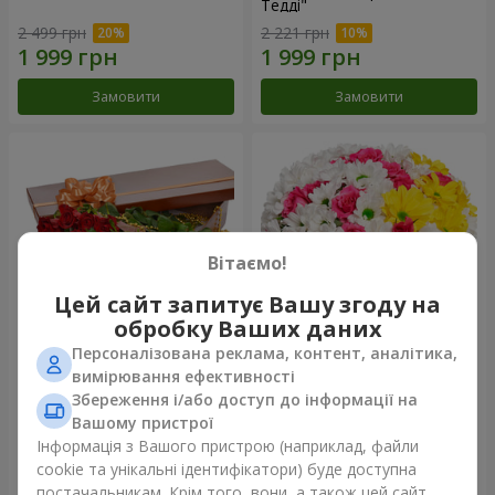
Тедді"
2 499 грн
2 221 грн
Замовити
Замовити
Вітаємо!
Цей сайт запитує Вашу згоду на
обробку Ваших даних
Персоналізована реклама, контент, аналітика,
Квіти в коробці "25
Квіти в коробці "Моє серце"
вимірювання ефективності
червоних троянд!"
Збереження і/або доступ до інформації на
3 999 грн
1 481 грн
Вашому пристрої
Інформація з Вашого пристрою (наприклад, файли
cookie та унікальні ідентифікатори) буде доступна
Замовити
Замовити
постачальникам. Крім того, вони, а також цей сайт