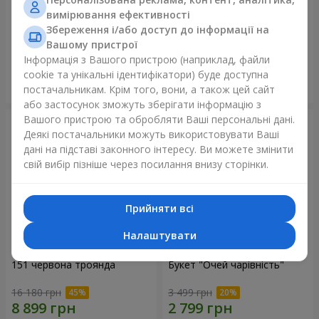
вимірювання ефективності
75 білих троянд
Ведмедик з букетом
Збереження і/або доступ до інформації на
Вашому пристрої
6 141 грн
2 822 грн
Інформація з Вашого пристрою (наприклад, файли
cookie та унікальні ідентифікатори) буде доступна
Замовити
Замовити
постачальникам. Крім того, вони, а також цей сайт
або застосунок зможуть зберігати інформацію з
Вашого пристрою та обробляти Ваші персональні дані.
Деякі постачальники можуть використовувати Ваші
дані на підставі законного інтересу. Ви можете змінити
свій вибір пізніше через посилання внизу сторінки.
Прийняти всі
Налаштувати
151 червона троянда
Букет "Очей чарівність"
16 180 грн
3 499 грн