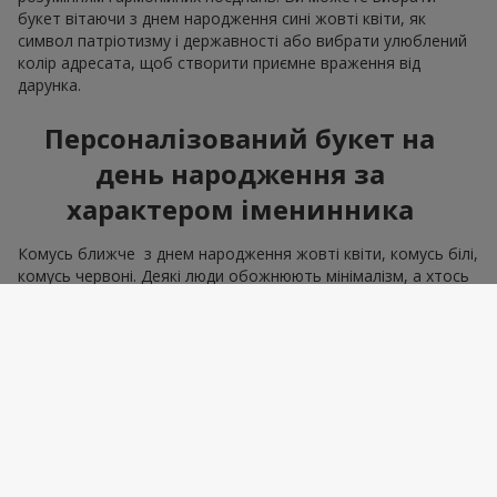
букет вітаючи з днем народження сині жовті квіти, як
символ патріотизму і державності або вибрати улюблений
колір адресата, щоб створити приємне враження від
дарунка.
Персоналізований букет на
день народження за
характером іменинника
Комусь ближче з днем народження жовті квіти, комусь білі,
комусь червоні. Деякі люди обожнюють мінімалізм, а хтось
вишуканий шик. Ми маємо всі інструменти, щоб створити
букет на день народження, що відповідає всім рисам
характеру. Адже правильно квіти вибрати — означає
влучити в емоцію. А саме це і є мета, яку втілює подарунок
букет на день народження.
Корпоративні замовлення для
колег та партнерів