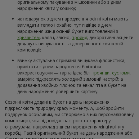
оригінальному пакуванні з мішковини або з днем
народження квіти у кошику;
як подарунок з днем народження осінні квіти мають
виглядати тепло і охайно; тут підійде з днем
народження жінці осінній букет виготовлений з
хризантем
, калл і, звісно,
троянд
; декоративні акценти
додадуть вишуканості та довершеності святковій
композиції;
взимку актуальна стримана вишукана флористика,
привітати з днем народження білі квіти
використовуючи — гарна ідея; білі
троянди
,
еустоми
,
амаріліс підкреслять холодний зимовий настрій; а
додавання хвойних гілочок та евкаліпта в букет на
день народження довершить картину.
Сезонні квіти додані в букет на день народження
підкреслюють природну красу моменту. А, щоб зробити
подарунок особливим, ми створюємо з них персоналізовану
композицію, яка відповідає настрою та характеру
отримувача, наприклад з днем народження жінці квіти у
коробці. Такий оригінальний букет на день народження або