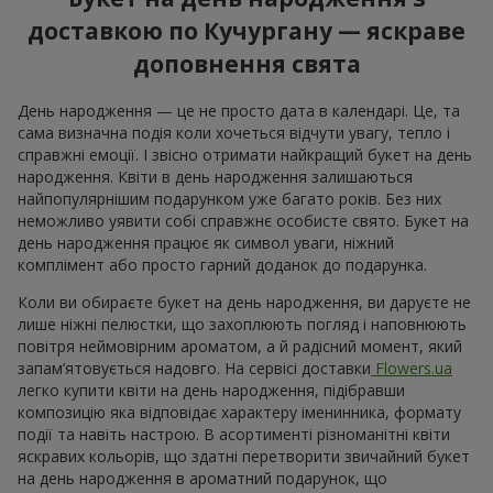
доставкою по Кучургану — яскраве
доповнення свята
День народження — це не просто дата в календарі. Це, та
сама визначна подія коли хочеться відчути увагу, тепло і
справжні емоції. І звісно отримати найкращий букет на день
народження. Квіти в день народження залишаються
найпопулярнішим подарунком уже багато років. Без них
неможливо уявити собі справжнє особисте свято. Букет на
день народження працює як символ уваги, ніжний
комплімент або просто гарний доданок до подарунка.
Коли ви обираєте букет на день народження, ви даруєте не
лише ніжні пелюстки, що захоплюють погляд і наповнюють
повітря неймовірним ароматом, а й радісний момент, який
запам’ятовується надовго. На сервісі доставки
Flowers.ua
легко купити квіти на день народження, підібравши
композицію яка відповідає характеру іменинника, формату
події та навіть настрою. В асортименті різноманітні квіти
яскравих кольорів, що здатні перетворити звичайний букет
на день народження в ароматний подарунок, що