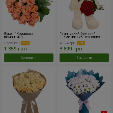
Букет "Коралова
Гігантський бежевий
романтика"
ведмедик і 25 червоних
троянд
1 599 грн
4 624 грн
Замовити
Замовити