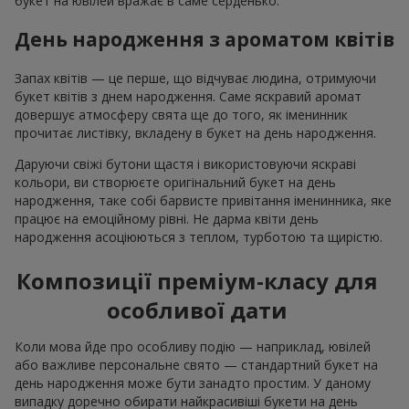
букет на ювілей вражає в саме серденько.
День народження з ароматом квітів
Запах квітів — це перше, що відчуває людина, отримуючи
букет квітів з днем народження. Саме яскравий аромат
довершує атмосферу свята ще до того, як іменинник
прочитає листівку, вкладену в букет на день народження.
Даруючи свіжі бутони щастя і використовуючи яскраві
кольори, ви створюєте оригінальний букет на день
народження, таке собі барвисте привітання іменинника, яке
працює на емоційному рівні. Не дарма квіти день
народження асоціюються з теплом, турботою та щирістю.
Композиції преміум-класу для
особливої дати
Коли мова йде про особливу подію — наприклад, ювілей
або важливе персональне свято — стандартний букет на
день народження може бути занадто простим. У даному
випадку доречно обирати найкрасивіші букети на день