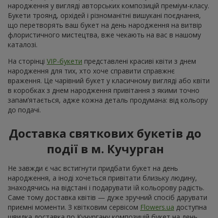
народження у вигляді авторських композицій преміум-класу.
Букети троянд, орхідей і різноманітні вишукані поєднання,
що перетворять ваш букет на день народження на витвір
флористичного мистецтва, вже чекають на вас в нашому
каталозі.
На сторінці
VIP-букети
представлені красиві квіти з днем
народження для тих, хто хоче справити справжнє
враження. Це чарівний букет у класичному вигляді або квіти
в коробках з днем народження привітання з якими точно
запам’ятається, адже кожна деталь продумана: від кольору
до подачі.
Доставка святкових букетів до
події в м. Кучурган
Не завжди є час встигнути придбати букет на день
народження, а іноді хочеться привітати близьку людину,
знаходячись на відстані і подарувати їй кольорову радість.
Саме тому доставка квітів — дуже зручний спосіб дарувати
приємні моменти. З квітковим сервісом
Flowers.ua
доступна
швидка доставка по Кучургану композицій букет на день