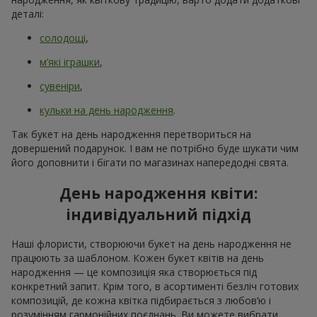
деталі:
солодощі
,
м’які іграшки
,
сувеніри
,
кульки на день народження
.
Так букет на день народження перетвориться на
довершений подарунок. І вам не потрібно буде шукати чим
його доповнити і бігати по магазинах напередодні свята.
День народження квіти:
індивідуальний підхід
Наші флористи, створюючи букет на день народження не
працюють за шаблоном. Кожен букет квітів на день
народження — це композиція яка створюється під
конкретний запит. Крім того, в асортименті безліч готових
композицій, де кожна квітка підбирається з любов’ю і
розумінням гармонійних поєднань. Ви можете вибрати