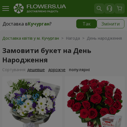
Доставка в
Кучурган
?
Так
Змінити
Доставка в
Кучурган
|
1030 грн
Доставка квітів у м. Кучурган
> Нагода > День народження
Замовити букет на День
Народження
Сортування:
дешевше
дорожче
популярні