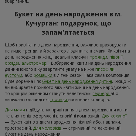
зберігання..
Букет на день народження в м.
Кучурган: подарунок, що
запам’ятається
Щоб привітати з днем народження, важливо враховувати
не лише тренди, а й характер людини та її смаки. Як квіти на
день народження жінці ідеальні класичні
троянди
,
півонії
,
орхідеї
,
альстромерії
. Вибираючи, квіти на день народження
дівчині юного віку звертайте увагу на ніжні
гіпсофіли
,
еустоми
, або
ромашки
в літній сезон. Така сама композиція
буде доречна і як
букет на день народження дитині
. Якщо ж
ви вибираєте похилого віку квіти жінці на день народження,
то кращим рішенням стануть велетенські
гербери
або
вишукані голландські
троянди
насичених кольорів.
Для мами
підійдуть як привітання з днем ​​народження квіти
теплих тонів оформлені в спокійні композиції
Для коханої
— букет квітів з днем ​​народження ніжний або, навпаки,
пристрасний.
Для чоловіків
— стриманий та лаконічний
букет на день народження.