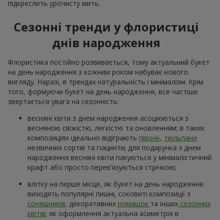
підкреслить урочисту мить.
Сезонні тренди у флористиці
днів народження
Флористика постійно розвивається, тому актуальний букет
на день народження з кожним роком набуває нового
вигляду. Наразі, в трендах натуральність і мінімалізм. Крім
того, формуючи букет на день народження, все частіше
звертається увага на сезонність:
весняні квіти з днем народження асоціюються з
весняною свіжістю, легкістю та оновленням; в таких
композиціях ідеально відіграють
півонії
,
тюльпани
незвичних сортів та гіацинти; для подарунка з днем
народження весняні квіти пакуються у мінімалістичний
крафт або просто перев’язуються стрічкою;
влітку на перше місце, як букет на день народження
виходять популярні пишні, соковиті композиції з
соняшників
, декоративних
ромашок
та інших
сезонних
квітів
; як оформлення актуальна асиметрія в