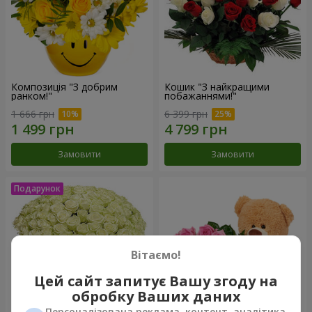
Композиція "З добрим
Кошик "З найкращими
ранком!"
побажаннями!"
1 666 грн
6 399 грн
Замовити
Замовити
Вітаємо!
Цей сайт запитує Вашу згоду на
обробку Ваших даних
Персоналізована реклама, контент, аналітика,