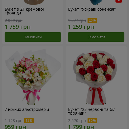
Букет з 21 кремової
Букет "Яскраві сонечка!"
троянди
2 069 грн
1 574 грн
Замовити
Замовити
7 ніжних альстромерій
Букет "23 червоні та білі
троянди"
1 128 грн
2 570 грн