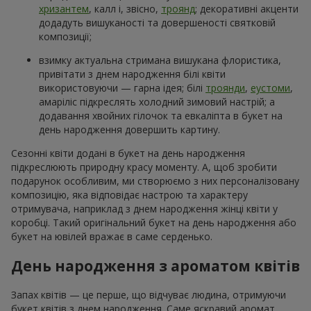
хризантем
, калл і, звісно,
троянд
; декоративні акценти
додадуть вишуканості та довершеності святковій
композиції;
взимку актуальна стримана вишукана флористика,
привітати з днем народження білі квіти
використовуючи — гарна ідея; білі
троянди
,
еустоми
,
амаріліс підкреслять холодний зимовий настрій; а
додавання хвойних гілочок та евкаліпта в букет на
день народження довершить картину.
Сезонні квіти додані в букет на день народження
підкреслюють природну красу моменту. А, щоб зробити
подарунок особливим, ми створюємо з них персоналізовану
композицію, яка відповідає настрою та характеру
отримувача, наприклад з днем народження жінці квіти у
коробці. Такий оригінальний букет на день народження або
букет на ювілей вражає в саме серденько.
День народження з ароматом квітів
Запах квітів — це перше, що відчуває людина, отримуючи
букет квітів з днем народження. Саме яскравий аромат