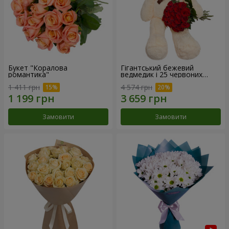
Букет "Коралова
Гігантський бежевий
романтика"
ведмедик і 25 червоних
троянд
1 411 грн
4 574 грн
Замовити
Замовити