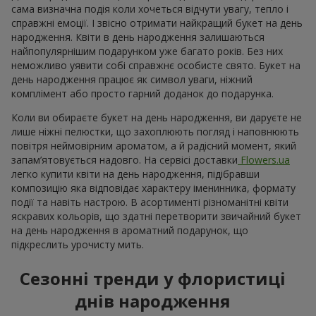
сама визначна подія коли хочеться відчути увагу, тепло і
справжні емоції. І звісно отримати найкращий букет на день
народження. Квіти в день народження залишаються
найпопулярнішим подарунком уже багато років. Без них
неможливо уявити собі справжнє особисте свято. Букет на
день народження працює як символ уваги, ніжний
комплімент або просто гарний доданок до подарунка.
Коли ви обираєте букет на день народження, ви даруєте не
лише ніжні пелюстки, що захоплюють погляд і наповнюють
повітря неймовірним ароматом, а й радісний момент, який
запам’ятовується надовго. На сервісі доставки
Flowers.ua
легко купити квіти на день народження, підібравши
композицію яка відповідає характеру іменинника, формату
події та навіть настрою. В асортименті різноманітні квіти
яскравих кольорів, що здатні перетворити звичайний букет
на день народження в ароматний подарунок, що
підкреслить урочисту мить.
Сезонні тренди у флористиці
днів народження