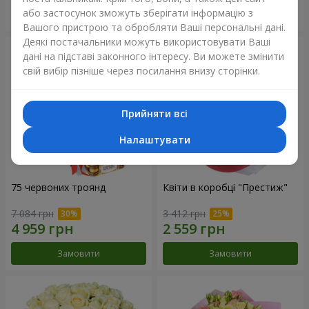
або застосунок зможуть зберігати інформацію з
Замовити
Замовити
Вашого пристрою та обробляти Ваші персональні дані.
Деякі постачальники можуть використовувати Ваші
дані на підставі законного інтересу. Ви можете змінити
свій вибір пізніше через посилання внизу сторінки.
Прийняти всі
Налаштувати
75 червоних троянд
Квіти в коробці "Престиж"
7 084 грн
3 412 грн
Замовити
Замовити