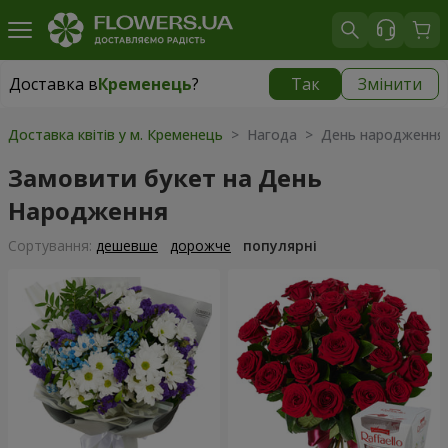
Доставка в
Кременець
?
Так
Змінити
Доставка в
Кременець
|
1059 грн
Доставка квітів у м. Кременець
> Нагода > День народження
Замовити букет на День
Народження
Сортування:
дешевше
дорожче
популярні