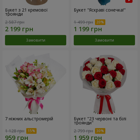
Букет з 21 кремової
Букет "Яскраві сонечка!"
троянди
2 587 грн
1 499 грн
Замовити
Замовити
7 ніжних альстромерій
Букет "23 червоні та білі
троянди"
1 128 грн
2 799 грн