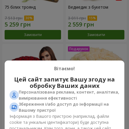
75 білих троянд
Ведмедик з букетом
7 513 грн
3 011 грн
Замовити
Замовити
Вітаємо!
Цей сайт запитує Вашу згоду на
обробку Ваших даних
Персоналізована реклама, контент, аналітика,
вимірювання ефективності
Збереження і/або доступ до інформації на
151 червона троянда
Букет "Очей чарівність"
Вашому пристрої
Інформація з Вашого пристрою (наприклад, файли
15 744 грн
4 199 грн
cookie та унікальні ідентифікатори) буде доступна
постачальникам. Крім того, вони, а також цей сайт