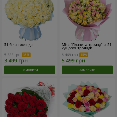
51 біла троянда
Мікс "Планета троянд" із 51
кущової троянди
5 383 грн
6 469 грн
Замовити
Замовити