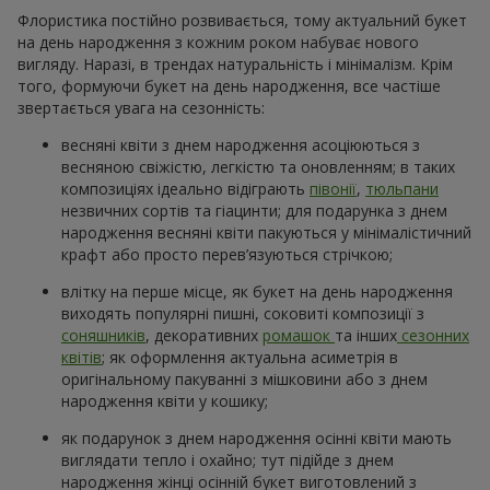
Флористика постійно розвивається, тому актуальний букет
на день народження з кожним роком набуває нового
вигляду. Наразі, в трендах натуральність і мінімалізм. Крім
того, формуючи букет на день народження, все частіше
звертається увага на сезонність:
весняні квіти з днем народження асоціюються з
весняною свіжістю, легкістю та оновленням; в таких
композиціях ідеально відіграють
півонії
,
тюльпани
незвичних сортів та гіацинти; для подарунка з днем
народження весняні квіти пакуються у мінімалістичний
крафт або просто перев’язуються стрічкою;
влітку на перше місце, як букет на день народження
виходять популярні пишні, соковиті композиції з
соняшників
, декоративних
ромашок
та інших
сезонних
квітів
; як оформлення актуальна асиметрія в
оригінальному пакуванні з мішковини або з днем
народження квіти у кошику;
як подарунок з днем народження осінні квіти мають
виглядати тепло і охайно; тут підійде з днем
народження жінці осінній букет виготовлений з