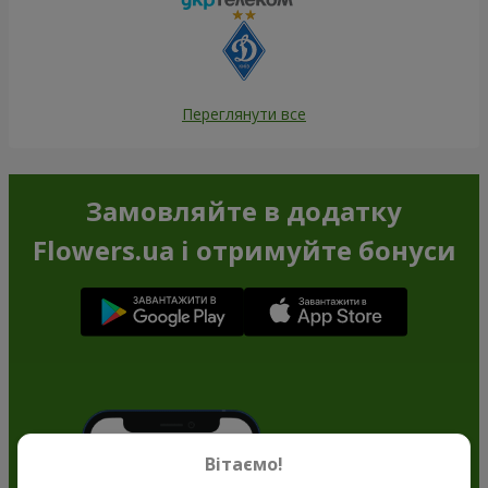
Переглянути все
Замовляйте в додатку
Flowers.ua і отримуйте бонуси
Вітаємо!