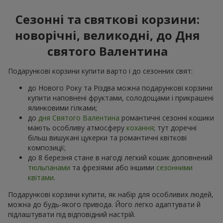
Сезонні та святкові корзини:
новорічні, великодні, до Дня
святого Валентина
Подарункові корзини купити варто і до сезонних свят:
до Нового Року та Різдва можна подарункові корзини
купити наповнені фруктами, солодощами і прикрашені
ялинковими гілками;
до
дня Святого Валентина
романтичні сезонні кошики
мають особливу атмосферу
кохання
; тут доречні
більш вишукані цукерки та романтичні квіткові
композиції;
до 8 березня стане в нагоді легкий кошик доповнений
тюльпанами
та фрезіями або іншими
сезонними
квітами
.
Подарункові корзини купити, як набір для особливих людей,
можна до будь-якого привода. Його легко адаптувати й
підлаштувати під відповідний настрій.