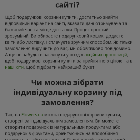
сайті?
Щоб подарункові корзини купити, достатньо знайти
відповідний варіант на сайті, вказати дані отримувача та
бажаний час та місце доставки. Процес простий і
зрозумілий. Ви обираєте подарунковий кошик, додаєте
квіти або листівку, і сплачуєте зручним способом. Як тільки
замовлення вирушить до вас, ми обов’язково повідомимо.
А ще не забудьте заглянути у розділ
акційних пропозицій
,
щоб подарункові корзини купити за прийнятною ціною та в
наші хіти
, щоб підібрати найкращий букет.
Чи можна зібрати
індивідуальну корзину під
замовлення?
Так, на
Flowers.ua
можна подарункові корзини купити,
створені за індивідуальним замовленням. Ви можете
створити подарунок із натуральними продуктами або
подарунок з фруктами, орієнтуючись на вподобання
отримувача або ваші власні. Як квітковий доданок, який