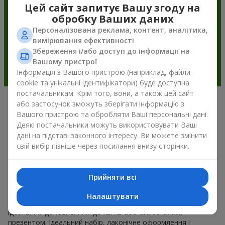
Цей сайт запитує Вашу згоду на
обробку Ваших даних
Персоналізована реклама, контент, аналітика,
вимірювання ефективності
Збереження і/або доступ до інформації на
Вашому пристрої
Інформація з Вашого пристрою (наприклад, файли
cookie та унікальні ідентифікатори) буде доступна
постачальникам. Крім того, вони, а також цей сайт
або застосунок зможуть зберігати інформацію з
Подарункові корзини —
Вашого пристрою та обробляти Ваші персональні дані.
універсальний подарунок на будь-
Деякі постачальники можуть використовувати Ваші
дані на підставі законного інтересу. Ви можете змінити
яке свято
свій вибір пізніше через посилання внизу сторінки.
Якщо ви шукаєте універсальний подарунок, але часу
обмаль, у нас є для вас чудове перевірене рішення: ви
Прийняти всі
можете набір подарункові корзини купити. Подарункова
корзина з вишуканими смаколиками до свята, фруктами,
Налаштувати
смачним чаєм чи, навіть, алкогольними напоями стає
ідеальним доповненням до квітів або самостійним
презентом. Ідеальний набір, лаконічне оформлення і