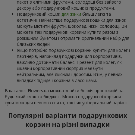
пакет з елітними фруктами, солодощі без зайвого
декору або подарунковий кошик із продуктами.
Подарунковий кошик
для жінки
більш легкі та
естетичні. Найчастіше подарункові кошики для жінок
можуть містити фрукти, шоколад, ніжні солодощі. Ви
можете такі подарункові корзини купити разом з
розкішним букетом і отримати оригінальний набір для
близьких людей.
Якщо потрібно подарункові корзини купити для колег і
партнерів, наприклад подарунки для корпоративів,
важливо дотримати баланс. Презент для колег, як
цікавий корпоративний сюрприз має бути
нейтральним, але якісним і дорогим. Втім, у певних
випадках підійде і корзина з ласощами.
В каталозі Flowers.ua можна знайти безліч пропозицій на
будь-який смак та бюджет. Можна подарункові корзини
купити як для певного свята, так і як універсальний варіант.
Популярні варіанти подарункових
корзин на різні випадки