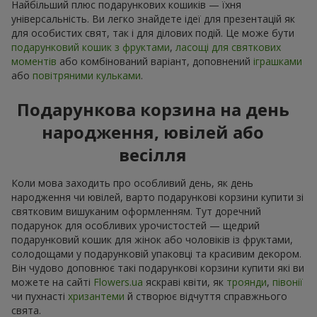
Найбільший плюс подарункових кошиків — їхня
універсальність. Ви легко знайдете ідеї для презентацій як
для особистих свят, так і для ділових подій. Це може бути
подарунковий кошик з фруктами
,
ласощі для святкових
моментів
або комбінований варіант, доповнений
іграшками
або
повітряними кульками
.
Подарункова корзина на день
народження, ювілей або
весілля
Коли мова заходить про особливий день, як день
народження чи ювілей, варто подарункові корзини купити зі
святковим вишуканим оформленням. Тут доречний
подарунок для особливих урочистостей — щедрий
подарунковий кошик для жінок або чоловіків із фруктами,
солодощами у подарунковій упаковці та красивим декором.
Він чудово доповнює такі подарункові корзини купити які ви
можете на сайті
Flowers.ua
яскраві квіти, як
троянди
,
півонії
чи пухнасті
хризантеми
й створює відчуття справжнього
свята.