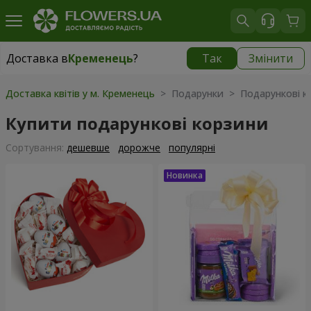
Доставка в
Кременець
?
Так
Змінити
Доставка в
Кременець
|
1059 грн
Доставка квітів у м. Кременець
> Подарунки > Подарункові к
Купити подарункові корзини
Сортування:
дешевше
дорожче
популярні