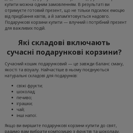
купити можна одним замовленням. В результаті ви
отримуєте готовий презент, що не тільки підсилює емоцію
від придбання квітів, а й запам’ятовується надовго.
Подарункові корзини купити — влучний і потрібний презент
для важливих подій.
Які складові включають
сучасні подарункові корзини?
Сучасний кошик подарунковий — це завжди баланс смаку,
якості та візуалу. Найчастіше в ньому поєднуються
натуральні складові для подарунків:
свіжі фрукти;
шоколад;
печиво;
іграшки;
чай;
інші напої.
Якщо ви вирішите подарункові корзини купити до свят,
радимо вам вибрати композицію з фруктів та шоколаду.