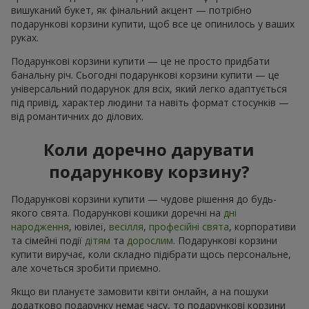
вишуканий букет, як фінальний акцент — потрібно
подарункові корзини купити, щоб все це опинилось у ваших
руках.
Подарункові корзини купити — це не просто придбати
банальну річ. Сьогодні подарункові корзини купити — це
універсальний подарунок для всіх, який легко адаптується
під привід, характер людини та навіть формат стосунків —
від романтичних до ділових.
Коли доречно дарувати
подарункову корзину?
Подарункові корзини купити — чудове рішення до будь-
якого свята. Подарункові кошики доречні на
дні
народження
, ювілеї,
весілля
,
професійні свята
, корпоративи
та сімейні події
дітям
та
дорослим
. Подарункові корзини
купити виручає, коли складно підібрати щось персональне,
але хочеться зробити приємно.
Якщо ви плануєте замовити квіти онлайн, а на пошуки
додатково подарунку немає часу, то подарункові корзини