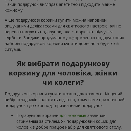
Такий подарунок виглядає апетитно і підходить майже
кожному.
А ще подарункові корзини купити можна наповнені
вишуканими делікатесами для святкового настрою, які не
перевантажують подарунок, але створюють відчуття
турботи. Завдяки продуманому оформленню подарункових
наборів подарункові корзини купити доречно в будь-якій
ситуації.
Як вибрати подарункову
корзину для чоловіка, жінки
чи колеги?
Подарункові корзини купити можна для кожного. Кінцевий
вибір складників залежить від того, кому саме призначений
подарунок і до якої події призначений подарунок:
Подарункові корзини
для чоловіків
зазвичай
стриманіші за стилем. Як подарунковий кошик для
чоловіків добре працює набір для святкового столу,