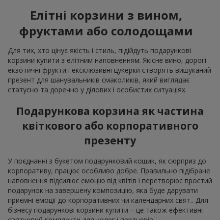
Елітні корзини з вином,
фруктами або солодощами
Для тих, хто цінує якість і стиль, підійдуть подарункові
корзини купити з елітним наповненням. Якісне вино, дорогі
екзотичні фрукти і ексклюзивні цукерки створять вишуканий
презент для шанувальників смаколиків, який виглядає
статусно та доречно у ділових і особистих ситуаціях.
Подарункова корзина як частина
квіткового або корпоративного
презенту
У поєднанні з букетом подарунковий кошик, як сюрприз до
корпоративу, працює особливо добре. Правильно підібране
наповнення підсилює емоцію від квітів і перетворює простий
подарунок на завершену композицію, яка буде дарувати
приємні емоції до корпоративних чи календарних свят.. Для
бізнесу подарункові корзини купити – це також ефективні
святковий комплекти для колег і партнерів.