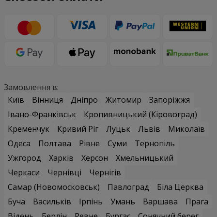
Замовлення в:
Київ
Вінниця
Дніпро
Житомир
Запоріжжя
Івано-Франківськ
Кропивницький (Кіровоград)
Кременчук
Кривий Ріг
Луцьк
Львів
Миколаїв
Одеса
Полтава
Рівне
Суми
Тернопіль
Ужгород
Харків
Херсон
Хмельницький
Черкаси
Чернівці
Чернігів
Самар (Новомосковськ)
Павлоград
Біла Церква
Буча
Васильків
Ірпінь
Умань
Варшава
Прага
Відень
Берлін
Ревне
Бургас
Сонячний берег