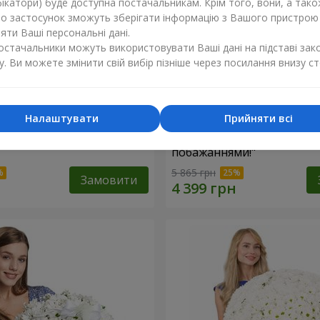
ікатори) буде доступна постачальникам. Крім того, вони, а тако
бо застосунок зможуть зберігати інформацію з Вашого пристрою
ти Ваші персональні дані.
постачальники можуть використовувати Ваші дані на підставі зак
у. Ви можете змінити свій вибір пізніше через посилання внизу ст
Налаштувати
Прийняти всі
троянда
Кошик "З найкращими
побажаннями!"
5 865 грн
Замовити