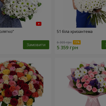
олятко"
51 біла хризантема
6 305 грн
Замовити