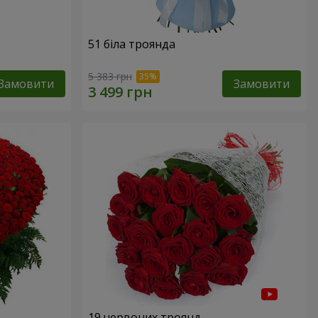
51 біла троянда
5 383 грн
Замовити
Замовити
19 червоних троянд