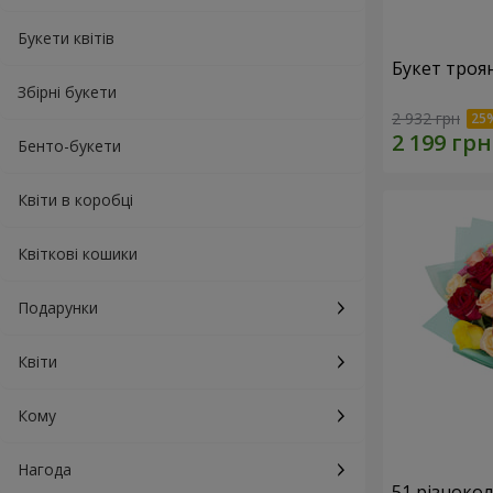
Букети квітів
Букет троя
Збірні букети
2 932 грн
Бенто-букети
Квіти в коробці
Квіткові кошики
Подарунки
Квіти
Кому
Нагода
51 різноко