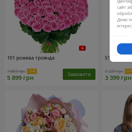
ідентиф
сайт а
обробля
Деякі 
інтерес
101 рожева троянда
51 рожева 
7 865 грн
5 229 грн
Замовити