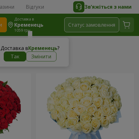
газини
Відгуки
Зв’яжіться з нами
Доставка в
и
Кременець
Статус замовлення
1059 грн
Доставка в
Кременець
?
ни
Так
Змінити