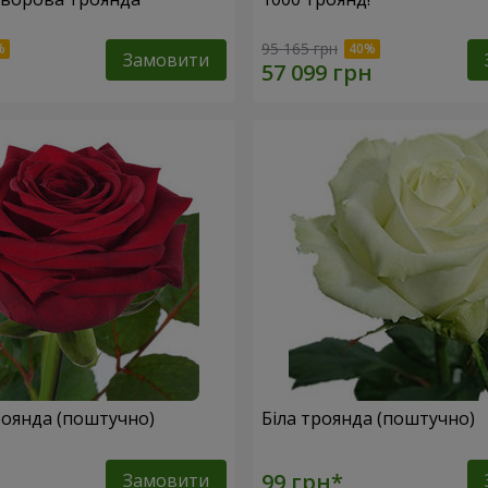
95 165 грн
Замовити
оянда (поштучно)
Біла троянда (поштучно)
Замовити