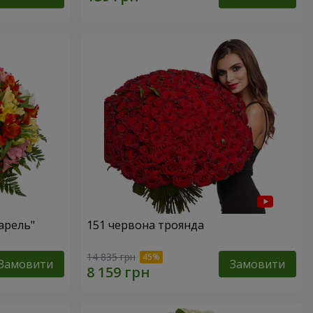
арель"
151 червона троянда
14 835 грн
Замовити
Замовити