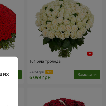
101 біла троянда
7 624 грн
аших
Замовити
Замовити