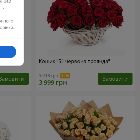
ж цей
 та
онного
орінки.
Кошик "51 червона троянда"
5 713 грн
Замовити
Замовити