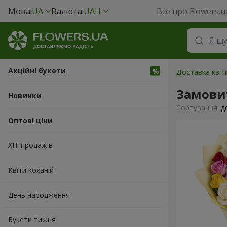
Мова:
UA
Валюта:
UAH
Все про Flowers.u
Акційні букети
Доставка квіт
Замови
Новинки
Сортування:
д
Оптові ціни
ХІТ продажів
Квіти коханій
День народження
Букети тижня