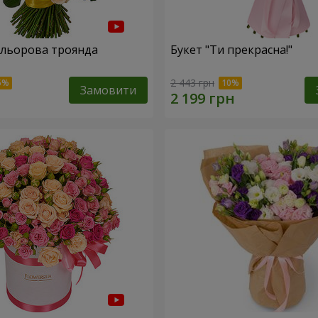
ольорова троянда
Букет "Ти прекрасна!"
2 443 грн
Замовити