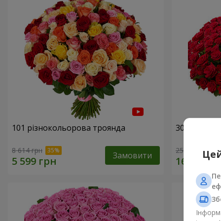
101 різнокольорова троянда
301 червон
8 614 грн
25 998 грн
Цей
Замовити
Пе
еф
Зб
Інформа