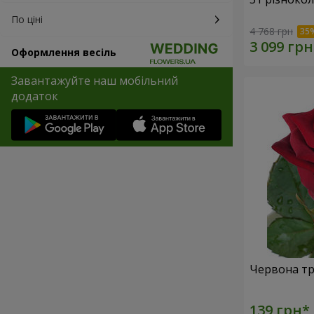
По ціні
4 768 грн
Оформлення весіль
Завантажуйте наш мобільний
додаток
Червона тр