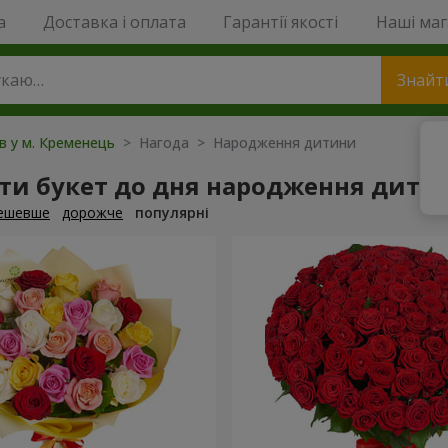
a
Доставка і оплата
Гарантії якості
Наші ма
Знайт
ів у м. Кременець
> Нагода > Народження дитини
ти букет до дня народження дити
ешевше
дорожче
популярні