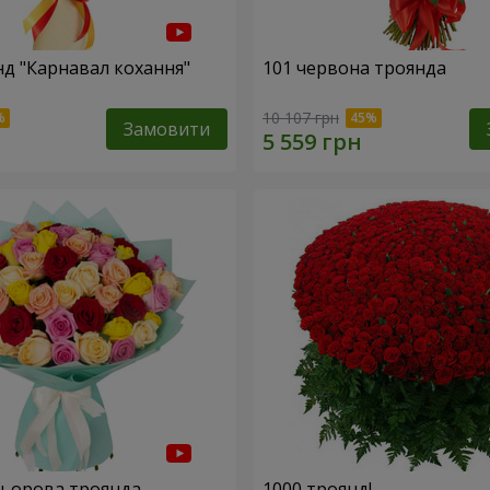
нд "Карнавал кохання"
101 червона троянда
10 107 грн
Замовити
льорова троянда
1000 троянд!