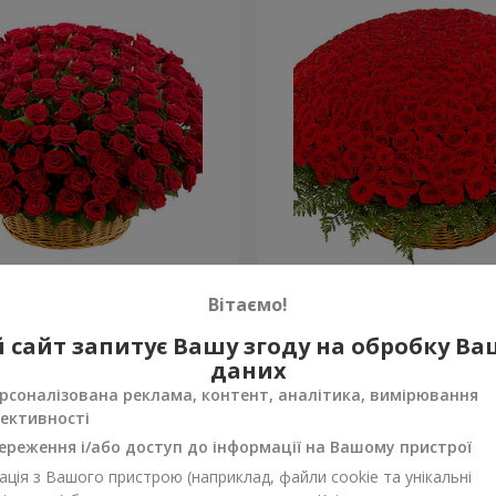
а троянда
501 червона троянда
Вітаємо!
52 107 грн
 сайт запитує Вашу згоду на обробку В
Замовити
даних
рсоналізована реклама, контент, аналітика, вимірювання
ективності
ереження і/або доступ до інформації на Вашому пристрої
ція з Вашого пристрою (наприклад, файли cookie та унікальні