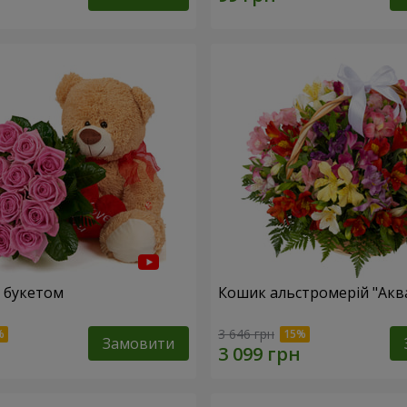
 букетом
Кошик альстромерій "Акв
3 646 грн
Замовити