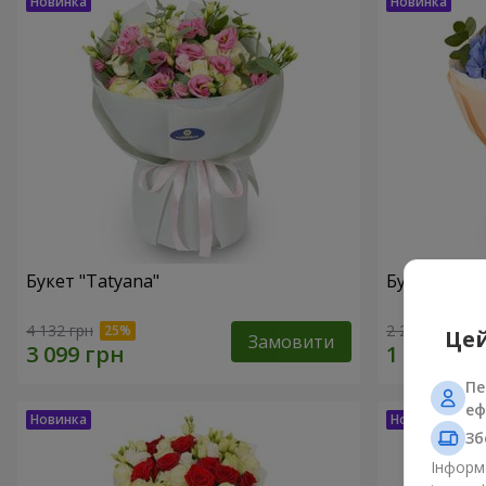
Букет "Tatyana"
Букет "Хмар
4 132 грн
2 265 грн
Цей
Замовити
Пе
еф
Зб
Інформа