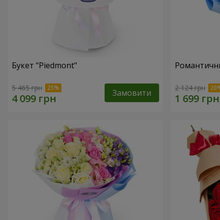
Букет "Piedmont"
Романтични
5 465 грн
2 124 грн
Замовити