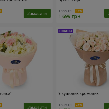
1 999 грн
Замовити
rence"
9 кущових кремових
1 945 грн
Замовити