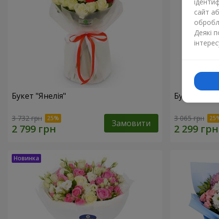
ідентиф
сайт а
обробля
Деякі 
інтерес
Букет "Янелія"
Букет "Щир
3 732 грн
3 065 грн
Замовити