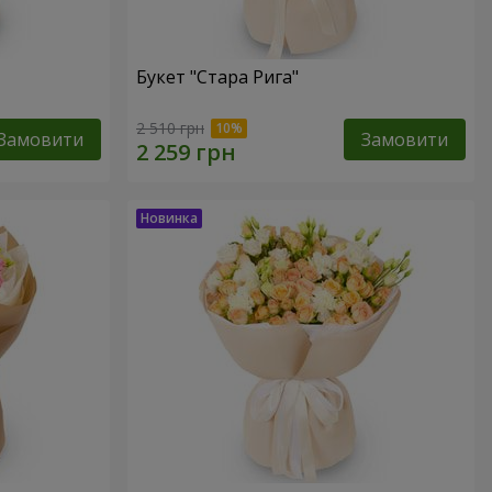
Букет "Стара Рига"
2 510 грн
Замовити
Замовити