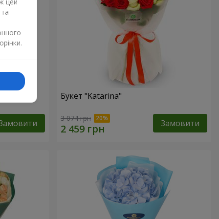
ж цей
 та
онного
орінки.
Букет "Katarina"
3 074 грн
Замовити
Замовити