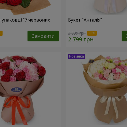
О упаковці "7 червоних
Букет "Анталія"
3 999 грн
Замовити