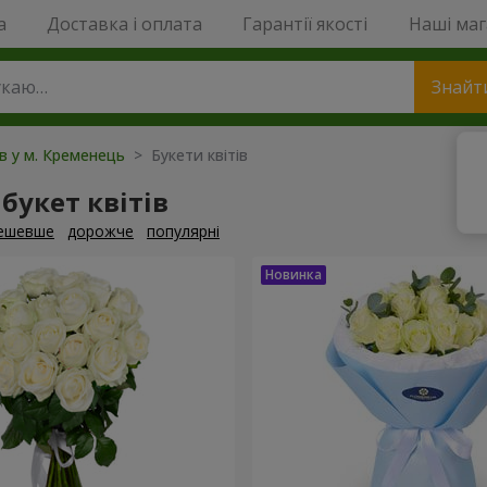
a
Доставка і оплата
Гарантії якості
Наші ма
Знайт
ів у м. Кременець
> Букети квітів
букет квітів
ешевше
дорожче
популярні