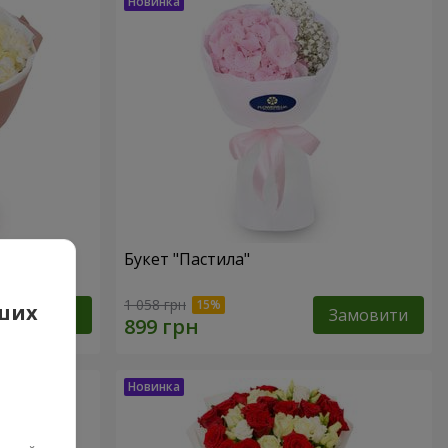
Букет "Пастила"
1 058 грн
аших
Замовити
Замовити