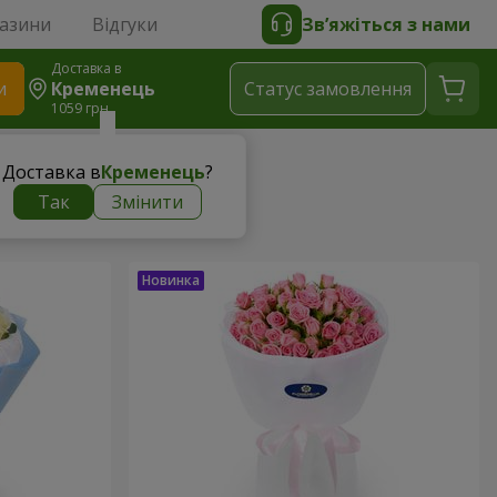
газини
Відгуки
Зв’яжіться з нами
Доставка в
и
Кременець
Статус замовлення
1059 грн
Доставка в
Кременець
?
Так
Змінити