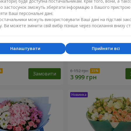
ікатори) буде доступна постачальникам. Крім того, вони, а тако
бо застосунок зможуть зберігати інформацію з Вашого пристрою
ти Ваші персональні дані.
постачальники можуть використовувати Ваші дані на підставі зак
у. Ви можете змінити свій вибір пізніше через посилання внизу ст
Налаштувати
Прийняти всі
ість"
Букет "Tarnis"
6 152 грн
Замовити