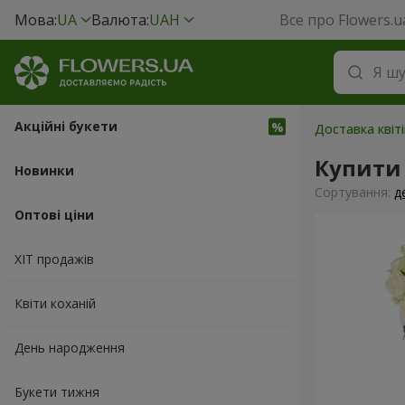
Мова:
UA
Валюта:
UAH
Все про Flowers.u
Акційні букети
Доставка квіт
Купити 
Новинки
Сортування:
д
Оптові ціни
ХІТ продажів
Квіти коханій
День народження
Букети тижня