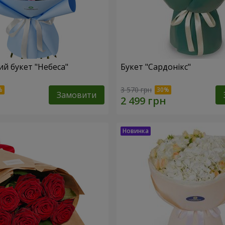
й букет "Небеса"
Букет "Сардонікс"
3 570 грн
Замовити