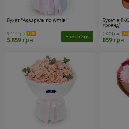
Букет "Акварель почуттів"
Букет в ЕК
троянд"
9 014 грн
1 074 грн
Замовити