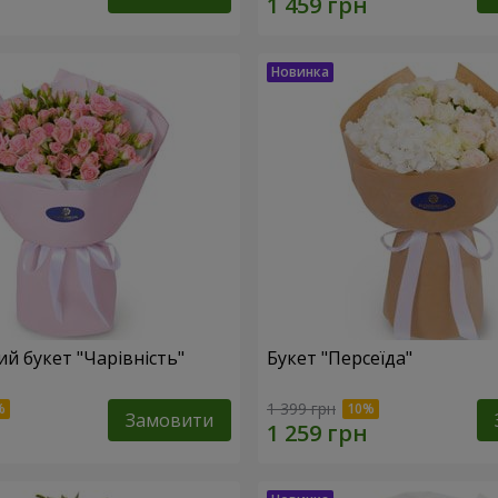
й букет "Чарівність"
Букет "Персеїда"
1 399 грн
Замовити