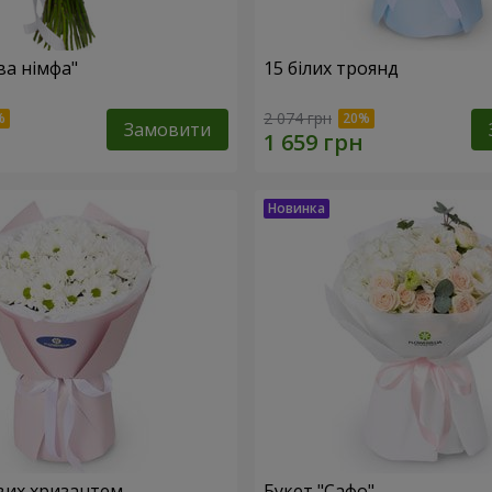
ва німфа"
15 білих троянд
2 074 грн
Замовити
вих хризантем
Букет "Сафо"