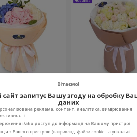
а почуттів"
Букет "Венера"
Вітаємо!
2 499 грн
 сайт запитує Вашу згоду на обробку В
Замовити
даних
рсоналізована реклама, контент, аналітика, вимірювання
ективності
ереження і/або доступ до інформації на Вашому пристрої
ція з Вашого пристрою (наприклад, файли cookie та унікальні