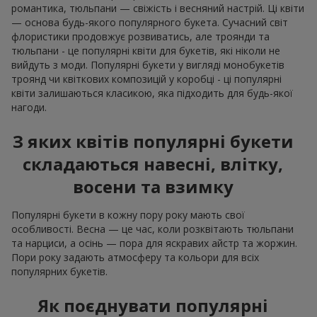
романтика, тюльпани — свіжість і весняний настрій. Ці квіти
— основа будь-якого популярного букета. Сучасний світ
флористики продовжує розвиватись, але троянди та
тюльпани - це популярні квіти для букетів, які ніколи не
вийдуть з моди. Популярні букети у вигляді монобукетів
троянд чи квіткових композицій у коробці - ці популярні
квіти залишаються класикою, яка підходить для будь-якої
нагоди.
З яких квітів популярні букети
складаються навесні, влітку,
восени та взимку
Популярні букети в кожну пору року мають свої
особливості. Весна — це час, коли розквітають тюльпани
та нарциси, а осінь — пора для яскравих айстр та жоржин.
Пори року задають атмосферу та кольори для всіх
популярних букетів.
Як поєднувати популярні