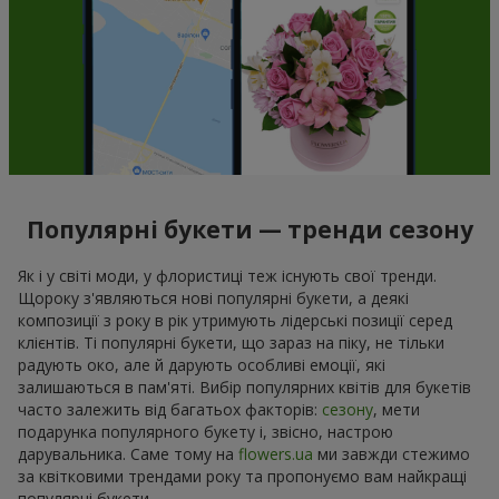
Популярні букети — тренди сезону
Як і у світі моди, у флористиці теж існують свої тренди.
Щороку з'являються нові популярні букети, а деякі
композиції з року в рік утримують лідерські позиції серед
клієнтів. Ті популярні букети, що зараз на піку, не тільки
радують око, але й дарують особливі емоції, які
залишаються в пам'яті. Вибір популярних квітів для букетів
часто залежить від багатьох факторів:
сезону
, мети
подарунка популярного букету і, звісно, настрою
дарувальника. Саме тому на
flowers.ua
ми завжди стежимо
за квітковими трендами року та пропонуємо вам найкращі
популярні букети.