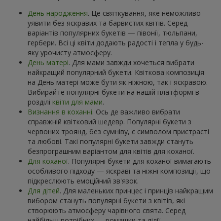
День народження
. Це святкування, яке неможливо
уявити без яскравих та барвистих квітів. Серед
варіантів популярних букетів — півонії, тюльпани,
гербери. Всі ці квіти додають радості і тепла у будь-
яку урочисту атмосферу.
День матері
. Для мами завжди хочеться вибрати
найкращий популярний букети. Квіткова композиція
на День матері може бути як ніжною, так і яскравою.
Вибирайте популярні букети на нашій платформі в
розділі
квіти для мами
.
Визнання в коханні
. Ось де важливо вибрати
справжній квітковий шедевр. Популярні букети з
червоних троянд, без сумніву, є символом пристрасті
та любові. Такі популярні букети завжди стануть
безпрограшним варіантом для квітів для коханої.
Для коханої
. Популярні букети для коханої вимагають
особливого підходу — яскраві та ніжні композиції, що
підкреслюють емоційний зв'язок.
Для дітей
. Для маленьких принцес і принців найкращим
вибором стануть популярні букети з квітів, які
створюють атмосферу чарівного свята. Серед
найбільш потрібних — ромашки та лілії.