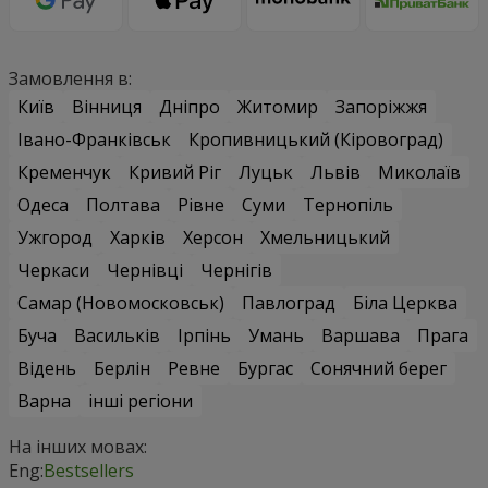
Замовлення в:
Київ
Вінниця
Дніпро
Житомир
Запоріжжя
Івано-Франківськ
Кропивницький (Кіровоград)
Кременчук
Кривий Ріг
Луцьк
Львів
Миколаїв
Одеса
Полтава
Рівне
Суми
Тернопіль
Ужгород
Харків
Херсон
Хмельницький
Черкаси
Чернівці
Чернігів
Самар (Новомосковськ)
Павлоград
Біла Церква
Буча
Васильків
Ірпінь
Умань
Варшава
Прага
Відень
Берлін
Ревне
Бургас
Сонячний берег
Варна
інші регіони
На інших мовах:
Eng:
Bestsellers