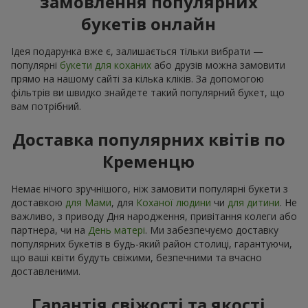
замовлення популярних
букетів онлайн
Ідея подарунка вже є, залишається тільки вибрати —
популярні
букети для коханих
або друзів можна замовити
прямо на нашому сайті за кілька кліків. За допомогою
фільтрів ви швидко знайдете такий популярний букет, що
вам потрібний.
Доставка популярних квітів по
Кременцю
Немає нічого зручнішого, ніж замовити популярні букети з
доставкою
для Мами
, для
Коханої людини
чи
для дитини
. Не
важливо, з приводу Дня народження, привітання колеги або
партнера, чи на
День матері
. Ми забезпечуємо доставку
популярних букетів в будь-який район столиці, гарантуючи,
що ваші квіти будуть свіжими, безпечними та вчасно
доставленими.
Гарантія свіжості та якості