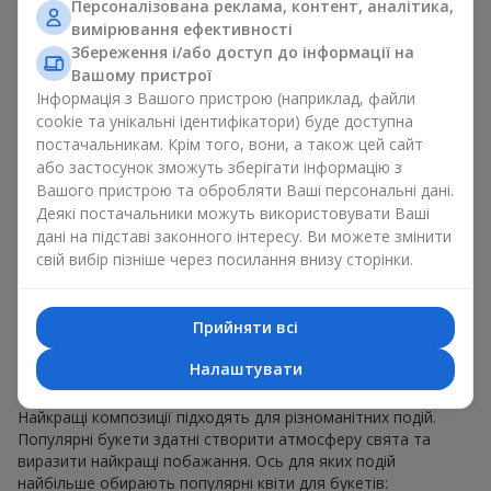
Персоналізована реклама, контент, аналітика,
для будь-якого віку і статі, а їх склад можна
вимірювання ефективності
адаптувати під будь-який захід.
Масові квіткові уподобання. Півонії, тюльпани,
Збереження і/або доступ до інформації на
ромашки — популярні букети, що залишаються
Вашому пристрої
привабливими для покупців. Вони не тільки мають
Інформація з Вашого пристрою (наприклад, файли
чудовий вигляд. Такі популярні букети відображають
cookie та унікальні ідентифікатори) буде доступна
атмосферу свіжості та природної краси.
постачальникам. Крім того, вони, а також цей сайт
або застосунок зможуть зберігати інформацію з
Популярні квіти для букетів часто змінюються залежно від
Вашого пристрою та обробляти Ваші персональні дані.
пори року, але ці класичні популярні букети завжди
Деякі постачальники можуть використовувати Ваші
залишаються в списку тих що мають найбільший попит.
дані на підставі законного інтересу. Ви можете змінити
Якщо ви хочете бути впевненими у своєму виборі,
свій вибір пізніше через посилання внизу сторінки.
звертайтесь до цих перевірених часом популярних квітів.
Для яких подій в м. Кременець
Прийняти всі
обирають популярні букети
Налаштувати
Що важливо пам’ятати, обираючи популярні букети?
Найкращі композиції підходять для різноманітних подій.
Популярні букети здатні створити атмосферу свята та
виразити найкращі побажання. Ось для яких подій
найбільше обирають популярні квіти для букетів: