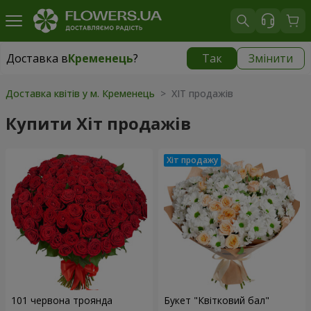
Доставка в
Кременець
?
Так
Змінити
Доставка в
Кременець
|
1059 грн
Доставка квітів у м. Кременець
> ХІТ продажів
Купити Хіт продажів
101 червона троянда
Букет "Квітковий бал"