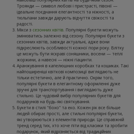
Троянди — символ любові і пристрасті, півонії —
ідеальне поєднання елегантності та ніжності, а
тюльпани завжди дарують відчуття свіжості та
радості.
Мікси з
сезонних квітів
. Популярні букети можуть
змінюватись залежно від сезону. Популярні букети з
сезонних квітів, завжди актуальні, адже вони
підкреслюють особливості кожної пори року. Влітку
це можуть бути яскраві соняшники, восени — теплі
жоржини, а навесні — ніжні гіацинти.
Аранжування в капелюшних коробках та кошиках. Такі
найпоширеніші квіткові композиції виглядають не
тільки естетично, але й практично. Окрім того,
популярні букети в елегантному оформленні дуже
зручні для транспортування і виглядають дуже
стильно. Це чудовий вибір популярних букетів для
подарунків на будь-які святкування.
Букети в стилі "бохо" та еко. Кожен рік все більше
людей обирає прості, але стильні популярні букети,
які утворюються з елементів природи. Це справжній
тренд серед тих, хто хоче піти від класики та зробити
подарунок, який відрізняється від традиційних