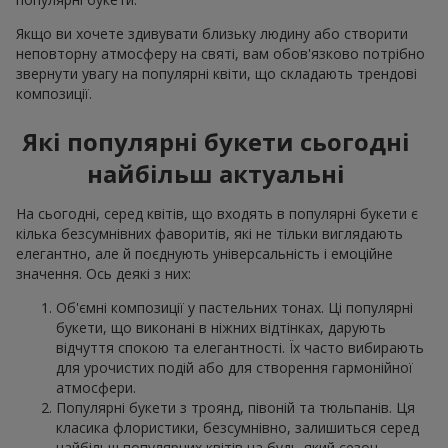
Якщо ви хочете здивувати близьку людину або створити
неповторну атмосферу на святі, вам обов'язково потрібно
звернути увагу на популярні квіти, що складають трендові
композиції.
Які популярні букети сьогодні
найбільш актуальні
На сьогодні, серед квітів, що входять в популярні букети є
кілька безсумнівних фаворитів, які не тільки виглядають
елегантно, але й поєднують універсальність і емоційне
значення. Ось деякі з них:
Об'ємні композиції у пастельних тонах. Ці популярні
букети, що виконані в ніжних відтінках, дарують
відчуття спокою та елегантності. Їх часто вибирають
для урочистих подій або для створення гармонійної
атмосфери.
Популярні букети з троянд, півоній та тюльпанів. Ця
класика флористики, безсумнівно, залишиться серед
найбільш популярних квітів на будь-який сезон.