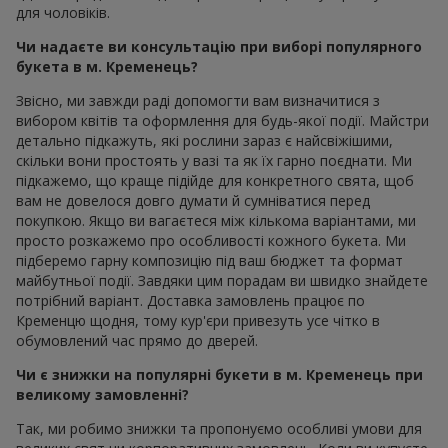
для чоловіків.
Чи надаєте ви консультацію при виборі популярного
букета в м. Кременець?
Звісно, ми завжди раді допомогти вам визначитися з
вибором квітів та оформлення для будь-якої події. Майстри
детально підкажуть, які рослини зараз є найсвіжішими,
скільки вони простоять у вазі та як їх гарно поєднати. Ми
підкажемо, що краще підійде для конкретного свята, щоб
вам не довелося довго думати й сумніватися перед
покупкою. Якщо ви вагаєтеся між кількома варіантами, ми
просто розкажемо про особливості кожного букета. Ми
підберемо гарну композицію під ваш бюджет та формат
майбутньої події. Завдяки цим порадам ви швидко знайдете
потрібний варіант. Доставка замовлень працює по
Кременцю щодня, тому кур'єри привезуть усе чітко в
обумовлений час прямо до дверей.
Чи є знижки на популярні букети в м. Кременець при
великому замовленні?
Так, ми робимо знижки та пропонуємо особливі умови для