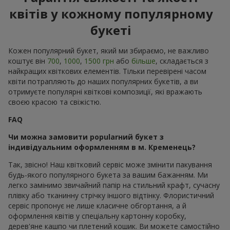
квітів у кожному популярному
букеті
Кожен популярний букет, який ми збираємо, не важливо
коштує він
700
,
1000
,
1500 грн
або
більше
, складається з
найкращих квіткових елементів. Тільки перевірені часом
квіти потрапляють до наших популярних букетів, а ви
отримуєте популярні квіткові композиції, які вражають
своєю красою та свіжістю.
FAQ
Чи можна замовити popularний букет з
індивідуальним оформленням в м. Кременець?
Так, звісно! Наш квітковий сервіс може змінити пакування
будь-якого популярного букета за вашим бажанням. Ми
легко замінимо звичайний папір на стильний крафт, сучасну
плівку або тканинну стрічку іншого відтінку. Флористичний
сервіс пропонує не лише класичне обгортання, а й
оформлення квітів у спеціальну картонну коробку,
дерев'яне кашпо чи плетений кошик. Ви можете самостійно