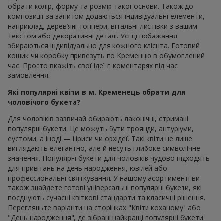
обрати колір, форму та розмір такої основи. Також до
композиції за запитом додаються індивідуальні елементи,
наприклад, дерев’яні топпери, вітальні листівки з вашим
текстом або декоративні деталі. Усі ці побажання
збираються індивідуально для кожного клієнта. Готовий
кошик чи коробку привезуть по Кременцю в обумовлений
час. Просто вкажіть свої ідеї в коментарях під час
замовлення.
Які популярні квіти в м. Кременець обрати для
чоловічого букета?
Для чоловіків зазвичай обирають лаконічні, стримані
популярні букети. Це можуть бути троянди, антуріуми,
еустоми, а іноді — і іриси чи орхідеї. Такі квіти не лише
виглядають елегантно, але й несуть глибоке символічне
значення. Популярні букети для чоловіків чудово підходять
для привітань на день народження, ювілей або
профессиональні святкування. У нашому асортименті ви
також знайдете готові універсальні популярні букети, які
поєднують сучасні квіткові стандарти та класичні рішення.
Перегляньте варіанти на сторінках "Квіти коханому" або
"День народження", де зібрані найкращі популярні букети