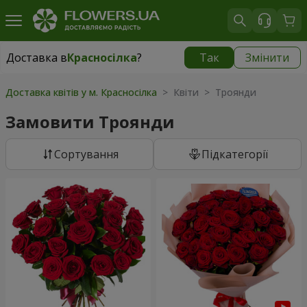
Доставка в
Красносілка
?
Так
Змінити
Доставка в
Красносілка
|
безкоштовно
Доставка квітів у м. Красносілка
> Квіти > Троянди
Замовити Троянди
Сортування
Підкатегорії