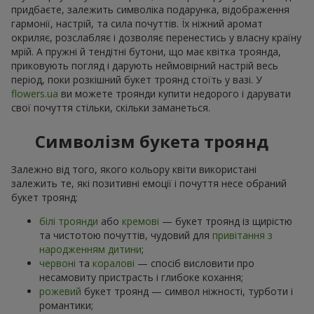
придбаєте, залежить символіка подарунка, відображення
гармонії, настрій, та сила почуттів. Їх ніжний аромат
окриляє, розслабляє і дозволяє перенестись у власну країну
мрій. А пружні й тендітні бутони, що має квітка троянда,
приковують погляд і дарують неймовірний настрій весь
період, поки розкішний букет троянд стоїть у вазі. У
flowers.ua
ви можете троянди купити недорого і дарувати
свої почуття стільки, скільки заманеться.
Символізм букета троянд
Залежно від того, якого кольору квіти використані
залежить те, які позитивні емоції і почуття несе обраний
букет троянд:
білі троянди
або
кремові
— букет троянд із щирістю
та чистотою почуттів, чудовий для
привітання з
народженням дитини
;
червоні
та
коралові
— спосіб висловити про
несамовиту пристрасть і глибоке кохання;
рожевий
букет троянд — символ ніжності, турботи і
романтики;