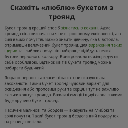
Скажіть «люблю» букетом з
троянд
Букет троянд кращий спосіб
зізнатись в коханні
. Адже
троянда ціна визначається не в грошовому еквіваленті, а в
силі ваших почуттів. Важко знайти дівчину, яка б встояла,
отримавши величезний букет троянд. Для
вираження таких
щирих
та глибоких почуттів найкраще підійдуть великі
бутони червоного кольору. Вони дозволять жінці відчути
себе особливою. Відтінок квітів букета троянд можна
вибирати будь-який.
Яскраво-червоні та класичні напівтони вказують на
закоханість. Такий букет троянд чудовий варіант для
освідчення або пропозиції руки та серця. І тут не важливо
скільки коштує троянда. Важливі емоції і щирі слова з якими
буде вручено букет троянд.
Насичені малинові та бордові — вказують на глибокі та
зрілі почуття. Такий букет троянд бездоганний подарунок
на річницю весілля.