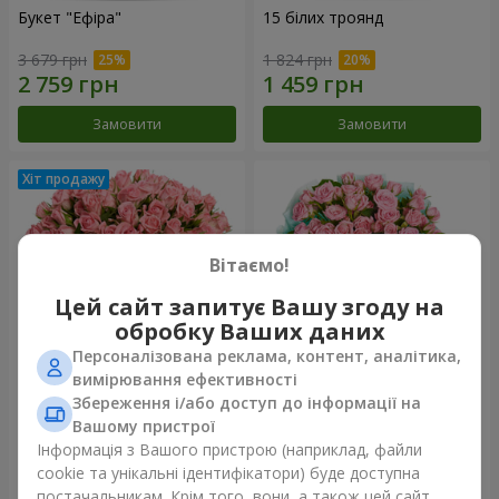
Букет "Ефіра"
15 білих троянд
3 679 грн
1 824 грн
Замовити
Замовити
Вітаємо!
Цей сайт запитує Вашу згоду на
обробку Ваших даних
Персоналізована реклама, контент, аналітика,
вимірювання ефективності
Збереження і/або доступ до інформації на
Квіти в коробці "Рожевий
Композиція "Балада про
оазис"
маму"
Вашому пристрої
3 124 грн
2 324 грн
Інформація з Вашого пристрою (наприклад, файли
cookie та унікальні ідентифікатори) буде доступна
постачальникам. Крім того, вони, а також цей сайт