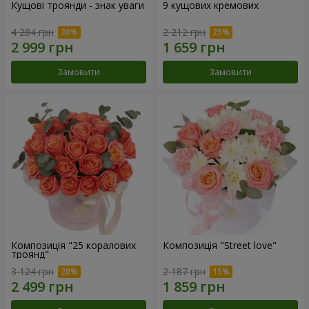
Кущові троянди - знак уваги
9 кущових кремових
4 284 грн
2 212 грн
Замовити
Замовити
Композиція "25 коралових
Композиція "Street love"
троянд"
3 124 грн
2 187 грн