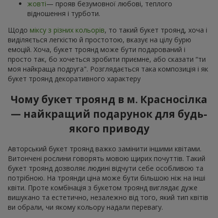
жовті
— прояв безумовної любові, теплого
відношення і турботи.
Щодо
міксу з різних кольорів
, то такий букет троянд, хоча і
виділяється легкістю й простотою, вказує на цілу бурю
емоцій. Хоча, букет троянд може бути подарований і
просто так, бо хочеться зробити приємне, або сказати “ти
моя найкраща подруга". Розглядається така композиція і як
букет троянд декоративного характеру
Чому букет троянд в м. Красносілка
— найкращий подарунок для будь-
якого приводу
Авторський букет троянд важко замінити іншими квітами.
Витончені рослини говорять мовою щирих почуттів. Такий
букет троянд дозволяє людині відчути себе особливою та
потрібною. На троянди ціна може бути більшою ніж на інші
квіти. Проте комбінація з букетом троянд виглядає дуже
вишукано та естетично, незалежно від того, який тип квітів
ви обрали, чи якому кольору надали перевагу.