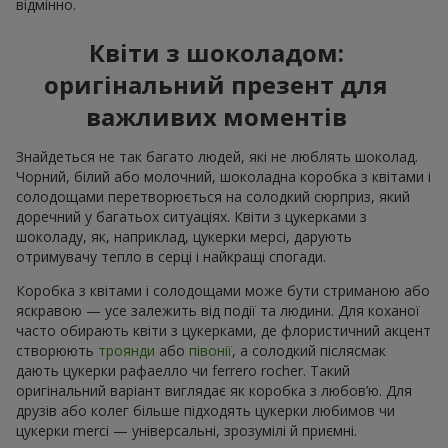
відмінно.
Квіти з шоколадом:
оригінальний презент для
важливих моментів
Знайдеться не так багато людей, які не люблять шоколад.
Чорний, білий або молочний, шоколадна коробка з квітами і
солодощами перетворюється на солодкий сюрприз, який
доречний у багатьох ситуаціях. Квіти з цукерками з
шоколаду, як, наприклад, цукерки мерсі, дарують
отримувачу тепло в серці і найкращі спогади.
Коробка з квітами і солодощами може бути стриманою або
яскравою — усе залежить від події та людини. Для коханої
часто обирають квіти з цукерками, де флористичний акцент
створюють
троянди
або
півонії
, а солодкий післясмак
дають цукерки рафаелло чи ferrero rocher. Такий
оригінальний варіант виглядає як коробка з любов’ю. Для
друзів або колег більше підходять цукерки любимов чи
цукерки merci — універсальні, зрозумілі й приємні.