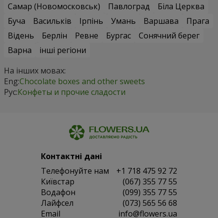
Самар (Новомосковськ)
Павлоград
Біла Церква
Буча
Васильків
Ірпінь
Умань
Варшава
Прага
Відень
Берлін
Ревне
Бургас
Сонячний берег
Варна
інші регіони
На інших мовах:
Eng:
Chocolate boxes and other sweets
Рус:
Конфеты и прочие сладости
Контактні дані
Телефонуйте нам
+1 718 475 92 72
Київстар
(067) 355 77 55
Водафон
(099) 355 77 55
Лайфсел
(073) 565 56 68
Email
info@flowers.ua