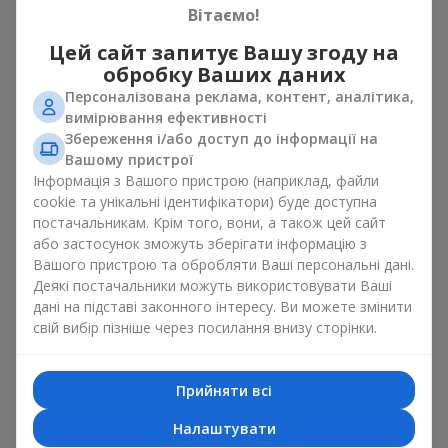
Вітаємо!
свята
Цей сайт запитує Вашу згоду на
Квіти з цукерками — це приклад того, як проста ідея може
обробку Ваших даних
виглядати дуже ефектно. Квіти дарують емоцію тут і зараз,
Персоналізована реклама, контент, аналітика,
а коробка з квітами і солодощами залишає маленьке
вимірювання ефективності
продовження радості. Разом квіти з цукерками створюють
Збереження і/або доступ до інформації на
гармонію кольору й смаку, яка завжди працює. Головне —
Вашому пристрої
правильно вибрати композицію десерт і квітка:
Інформація з Вашого пристрою (наприклад, файли
як романтичне поєднання чудово підійде
сюрприз для
cookie та унікальні ідентифікатори) буде доступна
коханої
, в якому класичні
троянди
доповнені
постачальникам. Крім того, вони, а також цей сайт
цукерками ferrero rocher або цукерками рафаелло;
або застосунок зможуть зберігати інформацію з
Вашого пристрою та обробляти Ваші персональні дані.
до
корпоративного заходу
посуватиме подарунок
Деякі постачальники можуть використовувати Ваші
преміум, тут коробка з квітами і солодощами
дані на підставі законного інтересу. Ви можете змінити
доповнюється вишуканими калами,
герберами
або
свій вибір пізніше через посилання внизу сторінки.
орхідеями
і елітними солодощами;
ніжні букети з
еустоми
,
тюльпанів
або
альстромерій
добре поєднуються з цукерками merci, підтримуючи
Прийняти всі
ніжну подачу і легкий настрій як
вітання з
Налаштувати
народженням дитини
або день Всіх закоханих.