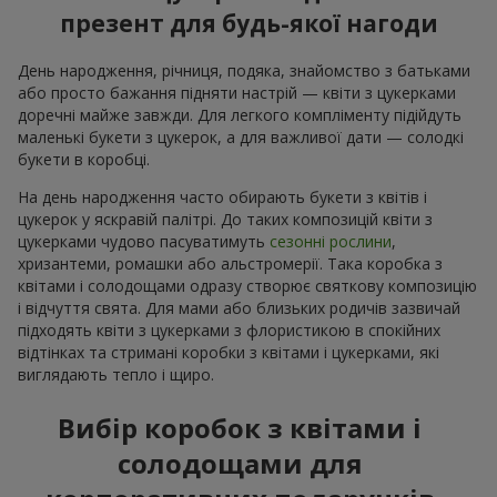
презент для будь-якої нагоди
День народження, річниця, подяка, знайомство з батьками
або просто бажання підняти настрій — квіти з цукерками
доречні майже завжди. Для легкого компліменту підійдуть
маленькі букети з цукерок, а для важливої дати — солодкі
букети в коробці.
На день народження часто обирають букети з квітів і
цукерок у яскравій палітрі. До таких композицій квіти з
цукерками чудово пасуватимуть
сезонні рослини
,
хризантеми, ромашки або альстромерії. Така коробка з
квітами і солодощами одразу створює святкову композицію
і відчуття свята. Для мами або близьких родичів зазвичай
підходять квіти з цукерками з флористикою в спокійних
відтінках та стримані коробки з квітами і цукерками, які
виглядають тепло і щиро.
Вибір коробок з квітами і
солодощами для