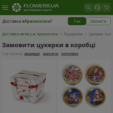
Доставка в
Красносілка
?
Так
Змінити
Доставка в
Красносілка
|
безкоштовно
Доставка квітів у м. Красносілка
> Подарунки > Цукерки та ін
Замовити цукерки в коробці
Сортування:
дешевше
дорожче
популярні