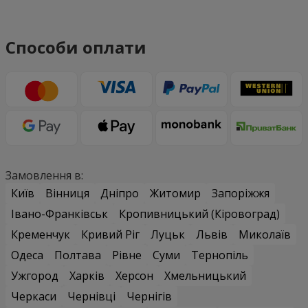
Способи оплати
Замовлення в:
Київ
Вінниця
Дніпро
Житомир
Запоріжжя
Івано-Франківськ
Кропивницький (Кіровоград)
Кременчук
Кривий Ріг
Луцьк
Львів
Миколаїв
Одеса
Полтава
Рівне
Суми
Тернопіль
Ужгород
Харків
Херсон
Хмельницький
Черкаси
Чернівці
Чернігів