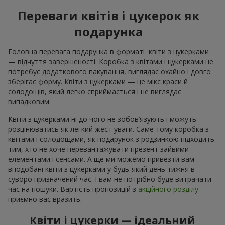
Переваги квітів і цукерок як
подарунка
Головна перевага подарунка в форматі квіти з цукерками
— відчуття завершеності. Коробка з квітами і цукерками не
потребує додаткового пакування, виглядає охайно і довго
зберігає форму. Квіти з цукерками — це мікс краси й
солодощів, який легко сприймається і не виглядає
випадковим.
Квіти з цукерками ні до чого не зобов’язують і можуть
розцінюватись як легкий жест уваги. Саме тому коробка з
квітами і солодощами, як подарунок з родзинкою підходить
тим, хто не хоче перевантажувати презент зайвими
елементами і сенсами. А ще ми можемо привезти вам
вподобані квіти з цукерками у будь-який день тижня в
суворо призначений час. І вам не потрібно буде витрачати
час на пошуки. Вартість пропозицій з
акційного розділу
приємно вас вразить.
Квіти і цукерки — ідеальний