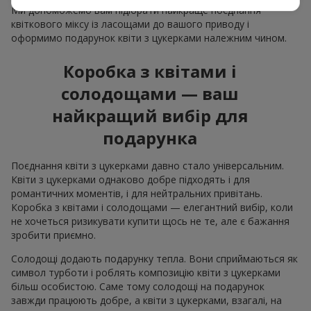
Ми допоможемо вам підібрати найкраще поєднання
квіткового міксу із ласощами до вашого приводу і
оформимо подарунок квіти з цукерками належним чином.
Коробка з квітами і
солодощами — ваш
найкращий вибір для
подарунка
Поєднання квіти з цукерками давно стало універсальним.
Квіти з цукерками однаково добре підходять і для
романтичних моментів, і для нейтральних привітань.
Коробка з квітами і солодощами — елегантний вибір, коли
не хочеться ризикувати купити щось не те, але є бажання
зробити приємно.
Солодощі додають подарунку тепла. Вони сприймаються як
символ турботи і роблять композицію квіти з цукерками
більш особистою. Саме тому солодощі на подарунок
завжди працюють добре, а квіти з цукерками, взагалі, на