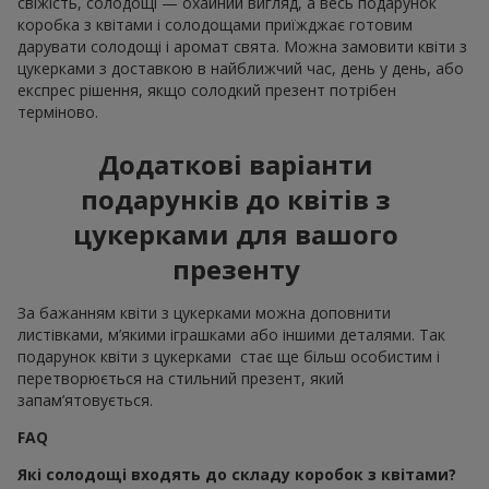
свіжість, солодощі — охайний вигляд, а весь подарунок
коробка з квітами і солодощами приїжджає готовим
дарувати солодощі і аромат свята. Можна замовити квіти з
цукерками з доставкою в найближчий час, день у день, або
експрес рішення, якщо солодкий презент потрібен
терміново.
Додаткові варіанти
подарунків до квітів з
цукерками для вашого
презенту
За бажанням квіти з цукерками можна доповнити
листівками, м’якими іграшками або іншими деталями. Так
подарунок квіти з цукерками стає ще більш особистим і
перетворюється на стильний презент, який
запам’ятовується.
FAQ
Які солодощі входять до складу коробок з квітами?