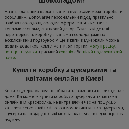
Навіть класичний варіант квіти з цукерками можна зробити
особливим. Допомагає персональний підхід: правильно
підібрані солодощі, солодке оформлення, листівка з
теплими словами, святковий декор. Саме такі деталі
перетворюють коробку з квітами і солодощами на
ексклюзивний подарунок. А ще в квіти з цукерками можна
додати додаткові компліменти, як тортик,
м’яку іграшку
,
повітряні кульки
, приємний
сувенір
або
цілий подарунковий
набір.
Купити коробку з цукерками та
квітами онлайн в Києві
Квіти з цукерками зручно обрати та замовити не виходячи з
дома. Ви можете купити коробку з цукерками та квітами
онлайн в м Красносілка, не витрачаючи час на пошуки. У
каталозі легко знайти й готові композиції квіти з цукерками,
і цукерки на подарунок, які можна адаптувати під конкретну
людину.