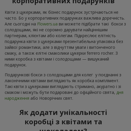
корпоративних подарунків
Квіти з цукерками, як бізнес подарунок зустрічаються не
часто. Бо у корпоративних подарунках важлива доречність.
Але сьогодні на
Flowers.ua
ви можете підібрати такі бокси з
солодощами, які не соромно дарувати найціннішим
партнерам, клієнтам або колегам. Підкреслює елітність
подарунка квіти з цукерками презентабельна упаковка без
зайвої романтики, але з відчуттям уваги і витонченого
смаку, а також елітні смаколики цукерки ferrero rocher. З
ними коробка з квітами і солодощами — вишуканий
подарунок.
Подарункові бокси з солодощами для колег у поєднанні з
лаконічними квітами виглядають як коробка комплімент.
Такі квіти з цукерками виглядають стримано, акуратно і зі
смаком і можуть бути подаровані до офіційного свята,
дня
народження
або Новорічних свят.
Як додати унікальності
коробці з квітами та
шоколадом?