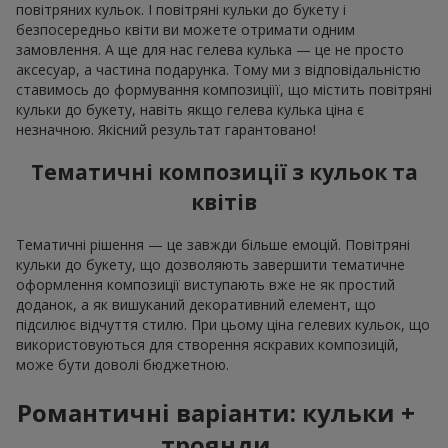
повітряних кульок. І повітряні кульки до букету і
безпосередньо квіти ви можете отримати одним
замовлення. А ще для нас гелева кулька — це не просто
аксесуар, а частина подарунка. Тому ми з відповідальністю
ставимось до формування композиціїї, що містить повітряні
кульки до букету, навіть якщо гелева кулька ціна є
незначною. Якісний результат гарантовано!
Тематичні композиції з кульок та
квітів
Тематичні рішення — це завжди більше емоцій. Повітряні
кульки до букету, що дозволяють завершити тематичне
оформлення композиції виступають вже не як простий
доданок, а як вишуканий декоративний елемент, що
підсилює відчуття стилю. При цьому ціна гелевих кульок, що
використовуються для створення яскравих композицій,
може бути доволі бюджетною.
Романтичні варіанти: кульки +
троянди