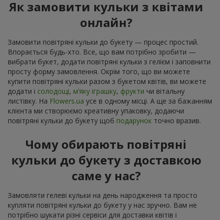
Як замовити кульки з квітами
онлайн?
Замовити повітряні кульки до букету — процес простий.
Впорається будь-хто. Все, що вам потрібно зробити —
вибрати букет, додати повітряні кульки з гелієм і заповнити
просту форму замовлення. Окрім того, що ви можете
купити повітряні кульки разом з букетом квітів, ви можете
додати і
солодощі
,
м’яку іграшку
,
фрукти
чи вітальну
листівку. На
Flowers.ua
усе в одному місці. А ще за бажанням
клієнта ми створюємо креативну упаковку, додаючи
повітряні кульки до букету щоб
подарунок
точно вразив.
Чому обирають повітряні
кульки до букету з доставкою
саме у нас?
Замовляти гелеві кульки на день народження та просто
купляти повітряні кульки до букету у нас зручно. Вам не
потрібно шукати різні сервіси для доставки квітів і