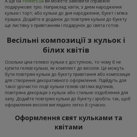
А ще на
Flowers.ua
ви можете замовити справжнє
подарункове тріо. Наприклад: квіти, з днем народження
кульки і торт; або кульки до дня народження, букет і м’яка
іграшка. Додайте в доданок до повітряні кульки до букету
ще листівку з привітанням і подарунок до свята готов.
Весільні композиції з кульок і
білих квітів
Оскільки ціна гелевої кульки є доступною, то чому б не
купити гелеві кульки, як комплект до весілля. Це можуть
бути повітряні кульки до букету привітання або композиція
для створення декоративного оформлення. Підійдуть для
такої урочистої події кульки гелієві світлих відтінків,
повітряна декорація з кульок або стильне оздоблення для
залу. Додайте повітряні кульки до букету і зробіть так, щоб
оформлення весілля виглядало легко й сучасно.
Оформлення свят кульками та
квітами