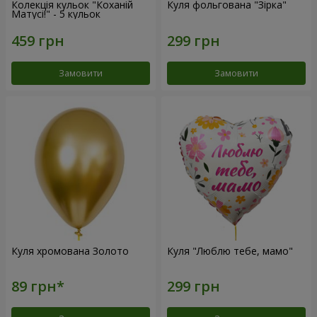
Колекція кульок "Коханій
Куля фольгована "Зірка"
Матусі!" - 5 кульок
Замовити
Замовити
Куля хромована Золото
Куля "Люблю тебе, мамо"