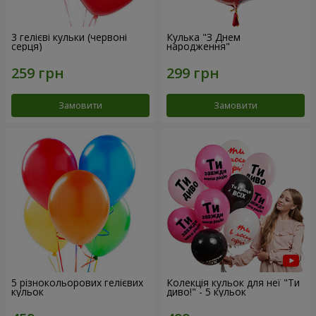
3 гелієві кульки (червоні
Кулька "З Днем
серця)
народження"
Замовити
Замовити
5 різнокольорових гелієвих
Колекція кульок для неї "Ти
кульок
диво!" - 5 кульок