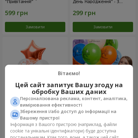
"Привітання!"
День Народження" - 3
кульки
Замовити
Замовити
Вітаємо!
Цей сайт запитує Вашу згоду на
обробку Ваших даних
Персоналізована реклама, контент, аналітика,
Фонтан куль “Світ чудес”
Коллекция шариков "День
вимірювання ефективності
рождения" (с Тедди)
Збереження і/або доступ до інформації на
Вашому пристрої
Інформація з Вашого пристрою (наприклад, файли
cookie та унікальні ідентифікатори) буде доступна
Замовити
Замовити
постачальникам. Крім того, вони, а також цей сайт