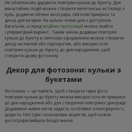
Не обов’язково дарувати повітряні кульки до букету. Для
масштабних подій можна створити велетенські інсталяції з
куль, додаючи об’ємні аксесуари, святкові прикраси та
декор для вечірки. На кульки гелеві ціна є доступною
багатьом, а серед
акційних пропозицій
можна знайти
супервигідний варіант.. Таким чином додавши повітряні
кульки до букету в святкове оформлення можна створити
декор на ювілей або корпоратив, або використати
повітряні кульки до букету до дня народження, щоб
створити цікаву фотозону.
Декор для фотозони: кульки з
букетами
Фотозона — це пам’ять. Щоб створити гарні фото
повітряні кульки до букету можна використати як прикраси
до дня народження або для створення повітряної декорації.
Додавання живих квітів задасть особливої атмосферності,
додасть текстури і кольорових акцентів, щоб кожна
фотографія вийшла бездоганною.