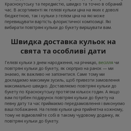
Краснокутську та передмістю, швидко та точно в обраний
час. В асортименті як гелієві кульки ціна на яких є доволі
бюджетною, так і кульки з гелієм ціна на які може
перевищувати вартість флористичної композиції. Які
вибирати повітряні кульки до букету вирішувати вам.
Швидка доставка кульок на
свята та особливі дати
Гелієві кульки з днем народження, на річницю,
весілля
чи
повітряні кульки до букету, як сюрприз на ранок — ми
знаємо, як важливо не запізнитися. Саме тому ми
докладаємо максимум зусиль, щоб привезти замовлення
максимально швидко. Доставляємо повітряні кульки до
букету по Краснокутську протягом кількох годин. А якщо
вам потрібен подарунок повітряні кульки до букету на
певну дату та час приймаємо передзамовлення і виконуємо
ваші побажання. На гелеві кульки ціна прийнятна кожному,
тому не відмовляйте собі в такому чудовому доданку, як
повітряні кульки до букету.