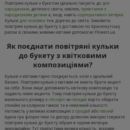
Повітряні кульки з букетом ідеально пасують до
дня
народження
, дитячого свята, ювілею,
привітання з
народженням дитини
а, іноді, навіть
корпоративної вечірки
.
Кульки
для чоловіка
теж доречні до свята. Замовити
повітряні кульки до букету з доставкою по Краснокутську
разом зі свіжими живими квітами допомогає Flowers.ua.
Як поєднати повітряні кульки
до букету з квітковими
композиціями?
Кульки з квітами гарно поєднуються, коли є ідеальний
баланс. Повітряні кульки з квітами не мають брати акцент
на себе. Вони лише доповнюють квіткову композицію та
задають певні акценти. Тому повітряні кульки до букету
маленького розміру з
гіпсофіл
чи
гвоздик
варто обирати
спокійні за колірною гамою та в невеликій кількості.
Натомість у великих композиціях з
орхідей
або
півоній
вдала гра флористики та декору дозволяє використовувати
повітряні кульки до букету зібрані в окремі витвори
аеродизайну. Тут припустима велика кількість, яскраве