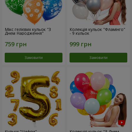
Мікс гелієвих кульок "З
Колекція кульок "Фламінго"
Днем Народження"
- 9 кульок
Замовити
Замовити
Кульки "Цифри"
Колекція кульок "З Днем