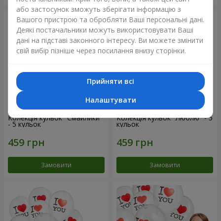
або застосунок зможуть зберігати інформацію з
Вашого пристрою та обробляти Ваші персональні дані.
Деякі постачальники можуть використовувати Ваші
дані на підставі законного інтересу. Ви можете змінити
свій вибір пізніше через посилання внизу сторінки.
Прийняти всі
Налаштувати
Колекція кульок "Смайлики"
Колекція кульок "Люблю" - 5
- 5 кульок
кульок
Замовити
Замовити