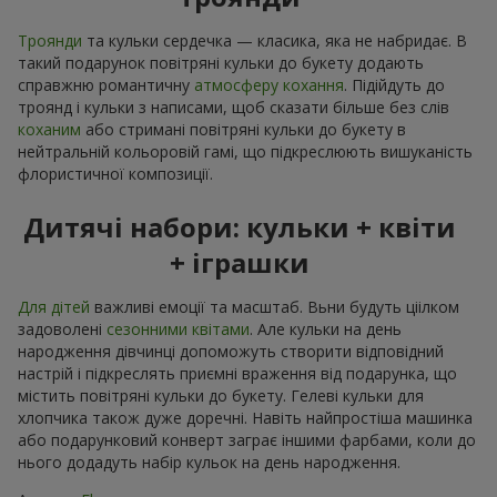
Троянди
та кульки сердечка — класика, яка не набридає. В
такий подарунок повітряні кульки до букету додають
справжню романтичну
атмосферу кохання
. Підійдуть до
троянд і кульки з написами, щоб сказати більше без слів
коханим
або стримані повітряні кульки до букету в
нейтральній кольоровій гамі, що підкреслюють вишуканість
флористичної композиції.
Дитячі набори: кульки + квіти
+ іграшки
Для дітей
важливі емоції та масштаб. Вьни будуть ціілком
задоволені
сезонними квітами
. Але кульки на день
народження дівчинці допоможуть створити відповідний
настрій і підкреслять приємні враження від подарунка, що
містить повітряні кульки до букету. Гелеві кульки для
хлопчика також дуже доречні. Навіть найпростіша машинка
або подарунковий конверт заграє іншими фарбами, коли до
нього додадуть набір кульок на день народження.