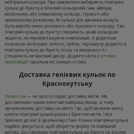
нейтральні кольори. При замовленні вибирають повітряні
кульки до букету в бежевій кольоровій гамі, айвори,
молочному або оливковому кольорі, теракоті або
припиленому рожевому. Як кульки для дівчинки можуть
бути вироби ніжно рожевого або бузкового кольору. Такі
повітряні кульки до букету створюють цікаві кольорові
акценти, не перевантажуючи композицію. А додаткові
кольорові аксесуари: золото, срібло, перламутр додають в
повітряні кульки до букету лоску та вишуканості і
створюють вечірковий декор. Додайте квіти з
хітових
пропозицій
і ідеальна інсталяція готова.
Доставка гелієвих кульок по
Краснокутську
Flowers.ua
— не просто сервіс доставки квітів. Ми
доставляємо нашім клієнтам найкращі емоції, а тому
організовуємо доставку на свято так, щоб ви мали змогу
купити повітряні кульки разом з букетом квітів. І все
приїхало до вас в ідеальному стані. Кожна повітряна кулька
надійно фіксується, щоб зберегти форму та зовнішній
вигляд. Доставляємо повітряні кульки до букету по всьому