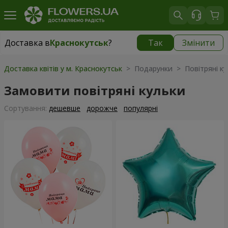
Доставка в
Краснокутськ
?
Так
Змінити
Доставка в
Краснокутськ
|
1280 грн
Доставка квітів у м. Краснокутськ
> Подарунки > Повітряні ку
Замовити повітряні кульки
Сортування:
дешевше
дорожче
популярні