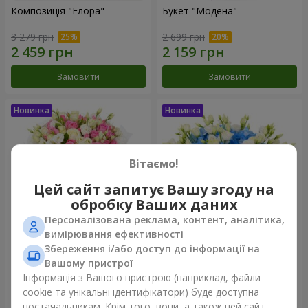
Композиція "Елора"
Букет "Модена"
3 279 грн
2 699 грн
Замовити
Замовити
Вітаємо!
Цей сайт запитує Вашу згоду на
обробку Ваших даних
Персоналізована реклама, контент, аналітика,
вимірювання ефективності
Збереження і/або доступ до інформації на
Букет "Piedmont"
Композиція "Сільвія"
Вашому пристрої
5 812 грн
3 999 грн
Інформація з Вашого пристрою (наприклад, файли
cookie та унікальні ідентифікатори) буде доступна
постачальникам. Крім того, вони, а також цей сайт