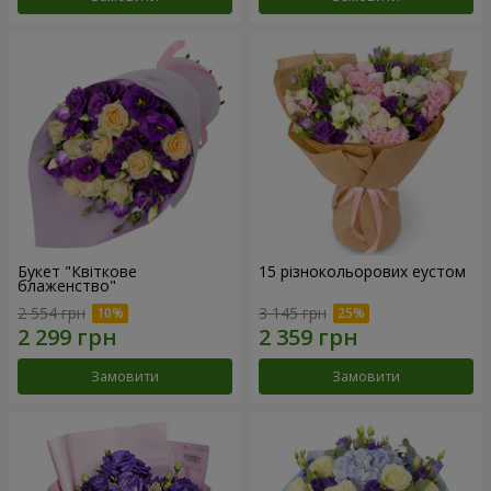
Букет "Квіткове
15 різнокольорових еустом
блаженство"
2 554 грн
3 145 грн
Замовити
Замовити