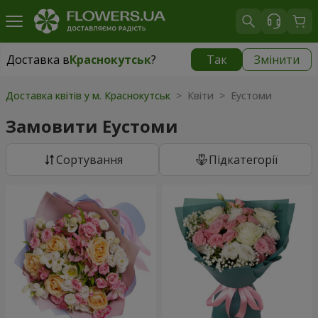
Доставка в
Краснокутськ
?
Так
Змінити
Доставка в
Краснокутськ
|
1280 грн
Доставка квітів у м. Краснокутськ
> Квіти > Еустоми
Замовити Еустоми
Сортування
Підкатегорії