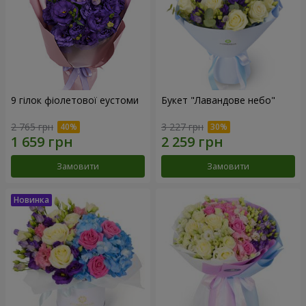
9 гілок фіолетової еустоми
Букет "Лавандове небо"
2 765 грн
3 227 грн
Замовити
Замовити