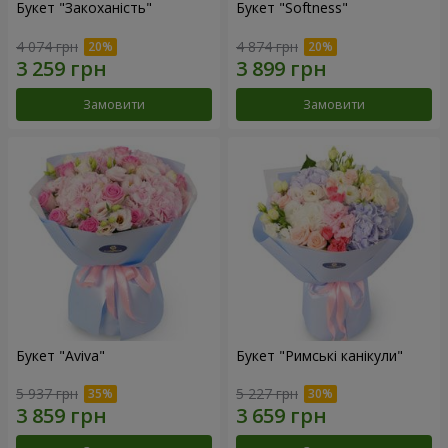
Букет "Закоханість"
Букет "Softness"
4 074 грн
4 874 грн
Замовити
Замовити
Букет "Aviva"
Букет "Римські канікули"
5 937 грн
5 227 грн