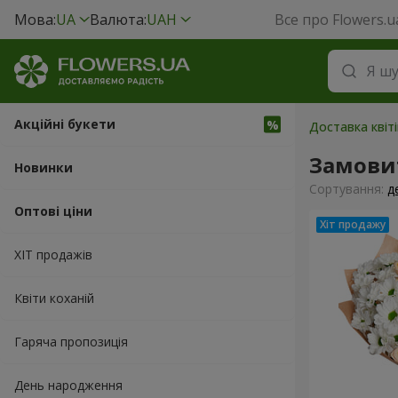
Мова:
UA
Валюта:
UAH
Все про Flowers.u
Акційні букети
Доставка квіт
Замови
Новинки
Сортування:
д
Оптові ціни
ХІТ продажів
Квіти коханій
Гаряча пропозиція
День народження