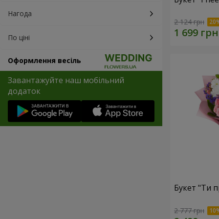
Нагода
2 124 грн
По ціні
Оформлення весіль
Завантажуйте наш мобільний
додаток
Букет "Ти п
2 777 грн