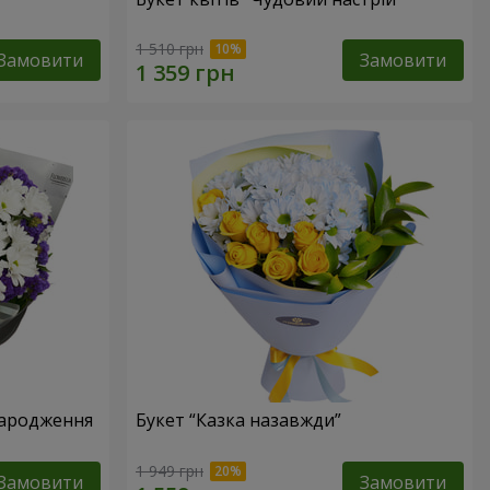
1 510 грн
Замовити
Замовити
народження
Букет “Казка назавжди”
1 949 грн
Замовити
Замовити