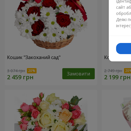
ідентиф
сайт а
обробля
Деякі 
інтерес
Кошик "Закоханий сад"
Композиція 
3 074 грн
2 749 грн
Замовити