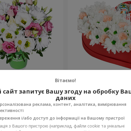
 “Промінчики в очах”
Квіти в коробці "Посміхни
Вітаємо!
2 324 грн
 сайт запитує Вашу згоду на обробку В
Замовити
даних
рсоналізована реклама, контент, аналітика, вимірювання
ективності
ереження і/або доступ до інформації на Вашому пристрої
ція з Вашого пристрою (наприклад, файли cookie та унікальні