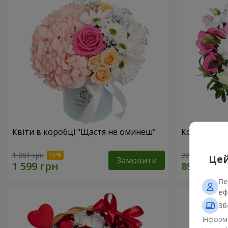
Квіти в коробці "Щастя не оминеш"
Композиція
1 881 грн
999 грн
Цей
Замовити
Пе
еф
Зб
Інформа