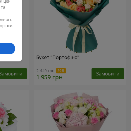
ж цей
 та
онного
орінки.
изантем
Букет "Портофіно"
2 449 грн
Замовити
Замовити