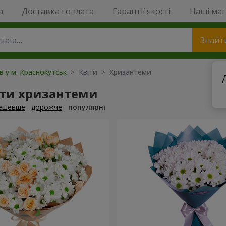
a
Доставка і оплата
Гарантії якості
Наші ма
Знайт
ів у м. Краснокутськ
> Квіти > Хризантеми
ти хризантеми
ешевше
дорожче
популярні