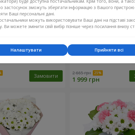
ікатори) буде доступна постачальникам. Крім того, вони, а тако
бо застосунок зможуть зберігати інформацію з Вашого пристрою
ти Ваші персональні дані.
постачальники можуть використовувати Ваші дані на підставі зак
у. Ви можете змінити свій вибір пізніше через посилання внизу ст
Налаштувати
Прийняти всі
"Charlotte"
Букет "Безе" з 15 білих хр
2 665 грн
Замовити