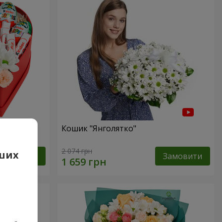
сь!"
Кошик "Янголятко"
2 074 грн
аших
Замовити
Замовити