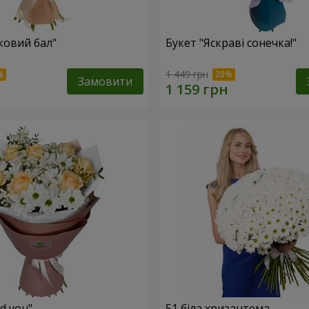
ковий бал"
Букет "Яскраві сонечка!"
1 449 грн
Замовити
ed you"
51 біла хризантема