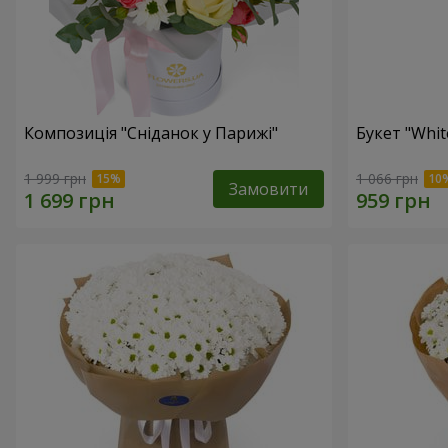
Композиція "Сніданок у Парижі"
Букет "Whit
1 999 грн
1 066 грн
Замовити