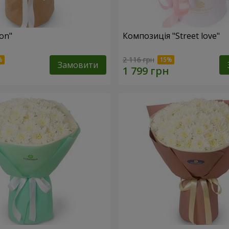
fon"
Композиція "Street love"
2 116 грн
Замовити