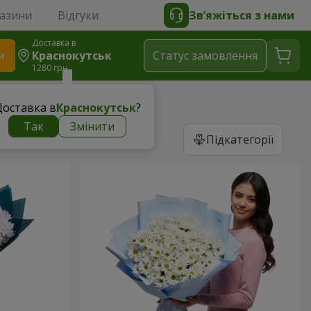
газини
Відгуки
Зв’яжіться з нами
Доставка в
и
Краснокутськ
Статус замовлення
1280 грн
Доставка в
Краснокутськ
?
Так
Змінити
Підкатегорії