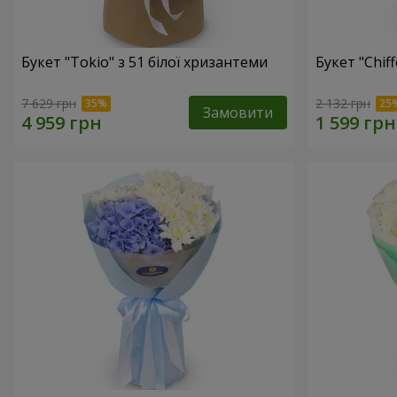
Букет "Tokio" з 51 білої хризантеми
Букет "Chif
7 629 грн
2 132 грн
Замовити