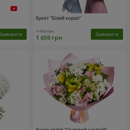
Букет "Білий корал"
1 952 грн
Замовити
Замовити
Букет квітів "Чудовий настрій"