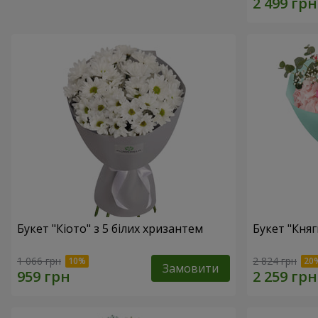
Букет "Кіото" з 5 білих хризантем
Букет "Княг
1 066 грн
2 824 грн
Замовити