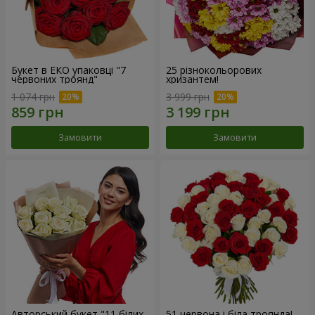
Букет в ЕКО упаковці "7
25 різнокольорових
червоних троянд"
хризантем!
1 074 грн
3 999 грн
Замовити
Замовити
Авторський букет "11 білих
51 червона і біла троянда!