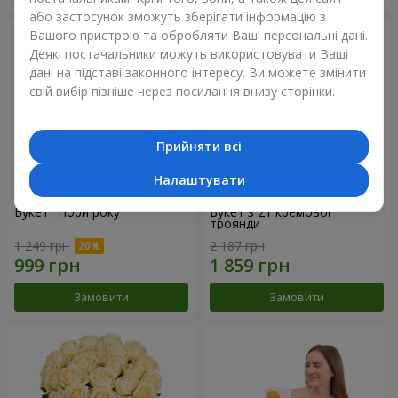
або застосунок зможуть зберігати інформацію з
Вашого пристрою та обробляти Ваші персональні дані.
Деякі постачальники можуть використовувати Ваші
дані на підставі законного інтересу. Ви можете змінити
свій вибір пізніше через посилання внизу сторінки.
Прийняти всі
Налаштувати
Букет "Пори року"
Букет з 21 кремової
троянди
1 249 грн
2 187 грн
Замовити
Замовити