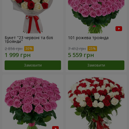
Букет "23 червоні та білі
101 рожева троянда
троянди"
2 856 грн
7 412 грн
Замовити
Замовити