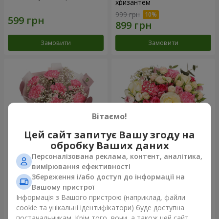
хризантем
999 грн
Замовити
Замовити
Вітаємо!
Цей сайт запитує Вашу згоду на
обробку Ваших даних
Персоналізована реклама, контент, аналітика,
Букет "Королева
Квіти в коробці "Помпадур"
вимірювання ефективності
Карибського моря"
Збереження і/або доступ до інформації на
1 374 грн
2 374 грн
Вашому пристрої
Інформація з Вашого пристрою (наприклад, файли
cookie та унікальні ідентифікатори) буде доступна
Замовити
Замовити
постачальникам. Крім того, вони, а також цей сайт