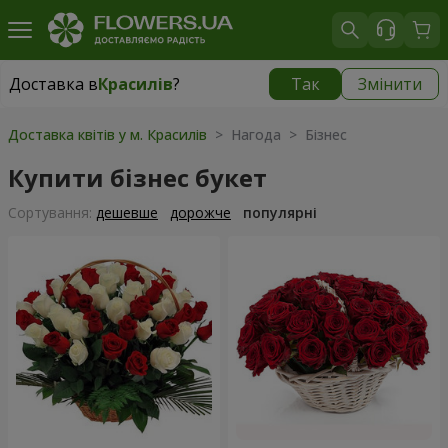
Доставка в
Красилів
?
Так
Змінити
Доставка в
Красилів
|
624 грн
Доставка квітів у м. Красилів
> Нагода > Бізнес
Купити бізнес букет
Сортування:
дешевше
дорожче
популярні