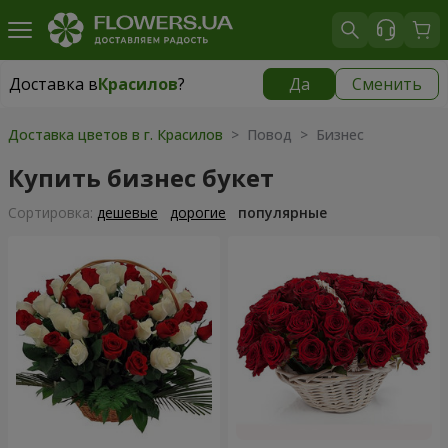
Доставка в
Красилов
?
Да
Сменить
Доставка в
Красилов
|
624 грн
Доставка цветов в г. Красилов
> Повод > Бизнес
Купить бизнес букет
Cортировка:
дешевые
дорогие
популярные