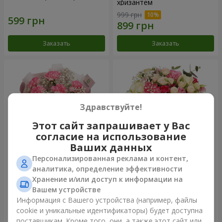
хризантем
999 грн
Заказать
Заказать
Здравствуйте!
Этот сайт запрашивает у Вас
согласие на использование
Ваших данных
Персонализированная реклама и контент,
Букет "Королева
Цветы в коробке
аналитика, определение эффективности
Карибского моря"
"Помпадур"
Хранение и/или доступ к информации на
1 374 грн
2 374 грн
Вашем устройстве
Информация с Вашего устройства (например, файлы
cookie и уникальные идентификаторы) будет доступна
Заказать
Заказать
поставщикам. Кроме того, они, а также этот сайт или