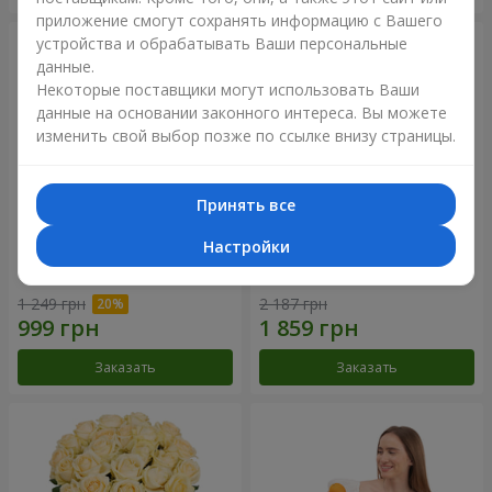
приложение смогут сохранять информацию с Вашего
устройства и обрабатывать Ваши персональные
данные.
Некоторые поставщики могут использовать Ваши
данные на основании законного интереса. Вы можете
изменить свой выбор позже по ссылке внизу страницы.
Принять все
Настройки
Букет "Времена года"
Букет из 21 кремовой розы
1 249 грн
2 187 грн
Заказать
Заказать