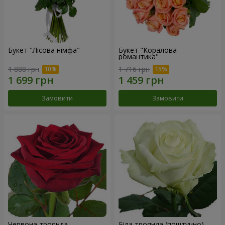
Букет "Лісова німфа"
Букет "Коралова
романтика"
1 888 грн
1 716 грн
Замовити
Замовити
Червона троянда
Біла троянда (поштучно)