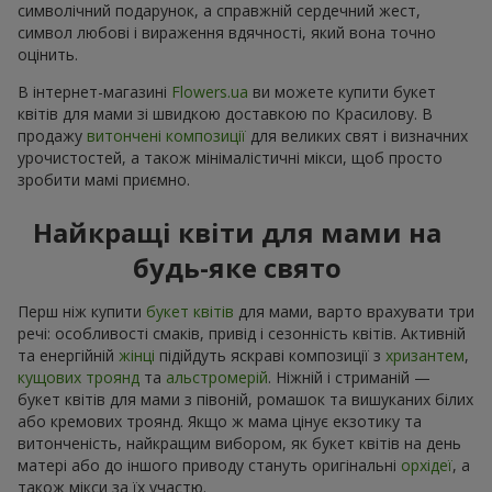
символічний подарунок, а справжній сердечний жест,
символ любові і вираження вдячності, який вона точно
оцінить.
В інтернет-магазині
Flowers.ua
ви можете купити букет
квітів для мами зі швидкою доставкою по Красилову. В
продажу
витончені композиції
для великих свят і визначних
урочистостей, а також мінімалістичні мікси, щоб просто
зробити мамі приємно.
Найкращі квіти для мами на
будь-яке свято
Перш ніж купити
букет квітів
для мами, варто врахувати три
речі: особливості смаків, привід і сезонність квітів. Активній
та енергійній
жінці
підійдуть яскраві композиції з
хризантем
,
кущових троянд
та
альстромерій
. Ніжній і стриманій —
букет квітів для мами з півоній, ромашок та вишуканих білих
або кремових троянд. Якщо ж мама цінує екзотику та
витонченість, найкращим вибором, як букет квітів на день
матері або до іншого приводу стануть оригінальні
орхідеї
, а
також мікси за їх участю.