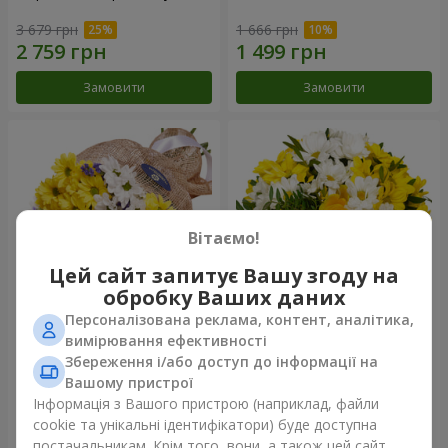
3 679 грн
1 666 грн
Замовити
Замовити
Вітаємо!
Цей сайт запитує Вашу згоду на
обробку Ваших даних
Персоналізована реклама, контент, аналітика,
Букет "Золотце!"
Композиція "З добрим
вимірювання ефективності
ранком!"
Збереження і/або доступ до інформації на
1 399 грн
1 510 грн
Вашому пристрої
Інформація з Вашого пристрою (наприклад, файли
cookie та унікальні ідентифікатори) буде доступна
Замовити
Замовити
постачальникам. Крім того, вони, а також цей сайт