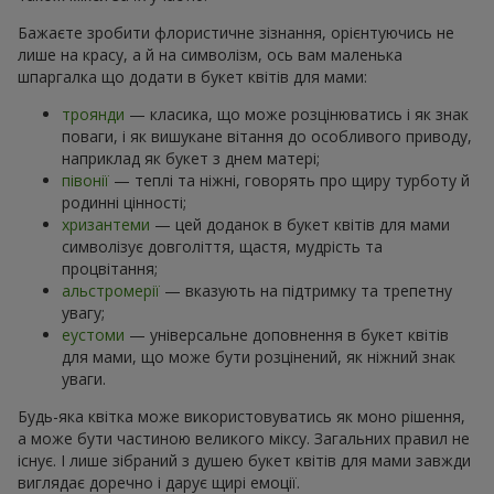
Бажаєте зробити флористичне зізнання, орієнтуючись не
лише на красу, а й на символізм, ось вам маленька
шпаргалка що додати в букет квітів для мами:
троянди
— класика, що може розцінюватись і як знак
поваги, і як вишукане вітання до особливого приводу,
наприклад як букет з днем матері;
півонії
— теплі та ніжні, говорять про щиру турботу й
родинні цінності;
хризантеми
— цей доданок в букет квітів для мами
символізує довголіття, щастя, мудрість та
процвітання;
альстромерії
— вказують на підтримку та трепетну
увагу;
еустоми
— універсальне доповнення в букет квітів
для мами, що може бути розцінений, як ніжний знак
уваги.
Будь-яка квітка може використовуватись як моно рішення,
а може бути частиною великого міксу. Загальних правил не
існує. І лише зібраний з душею букет квітів для мами завжди
виглядає доречно і дарує щирі емоції.