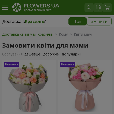
Доставка в
Красилів
?
Так
Змінити
Доставка в
Красилів
|
624 грн
Доставка квітів у м. Красилів
> Кому > Квіти мамі
Замовити квіти для мами
Сортування:
дешевше
дорожче
популярні