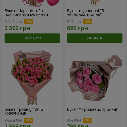
Букет "Чарівність" з
Букет в упаковці "5
повітряними кульками
червоних троянд"
3 249 грн
822 грн
Замовити
Замовити
Букет троянд "Моїй
Букет "7 рожевих троянд!"
красунечці!"
3 332 грн
999 грн