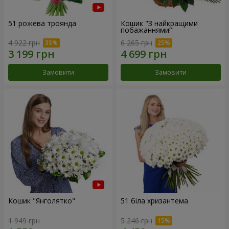
51 рожева троянда
Кошик "З найкращими
побажаннями!"
4 922 грн
6 265 грн
Замовити
Замовити
Кошик "Янголятко"
51 біла хризантема
1 949 грн
5 246 грн