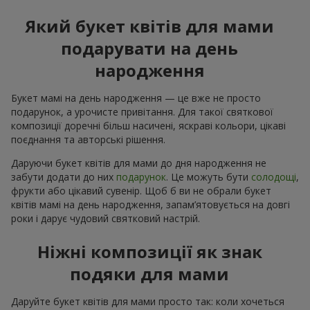
Який букет квітів для мами
подарувати на день
народження
Букет мамі на день народження — це вже не просто
подарунок, а урочисте привітання. Для такої святкової
композиції доречні більш насичені, яскраві кольори, цікаві
поєднання та авторські рішення.
Даруючи букет квітів для мами до дня народження не
забути додати до них
подарунок
. Це можуть бути
солодощі
,
фрукти або цікавий сувенір. Щоб б ви не обрали букет
квітів мамі на день народження, запам’ятовується на довгі
роки і дарує чудовий святковий настрій.
Ніжні композиції як знак
подяки для мами
Даруйте букет квітів для мами просто так: коли хочеться