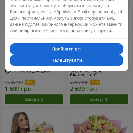
або застосунок зможуть зберігати інформацію з
Вашого пристрою та обробляти Ваші персональні дані.
Деякі постачальники можуть використовувати Ваші
дані на підставі законного інтересу. Ви можете змінити
свій вибір пізніше через посилання внизу сторінки.
Прийняти всі
Налаштувати
Букет "Казка для двох!"
Букет "Квіткове
блаженство"
1 888 грн
2 999 грн
Замовити
Замовити