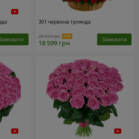
нда
301 червона троянда
28 614 грн
Замовити
Замовити