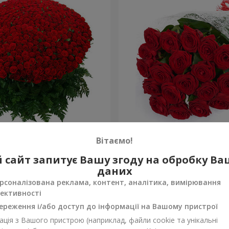
!
19 червоних троянд
Вітаємо!
2 199 грн
 сайт запитує Вашу згоду на обробку В
Замовити
даних
рсоналізована реклама, контент, аналітика, вимірювання
ективності
ереження і/або доступ до інформації на Вашому пристрої
ція з Вашого пристрою (наприклад, файли cookie та унікальні