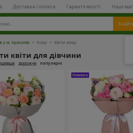
a
Доставка і оплата
Гарантії якості
Наші ма
Знайт
в у м. Красилів
> Кому > Квіти жінці
ти квіти для дівчини
ешевше
дорожче
популярні