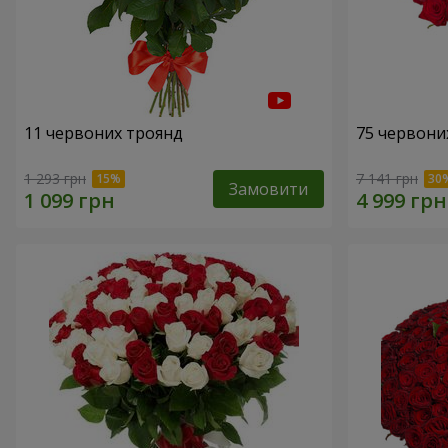
11 червоних троянд
75 червони
1 293 грн
7 141 грн
Замовити