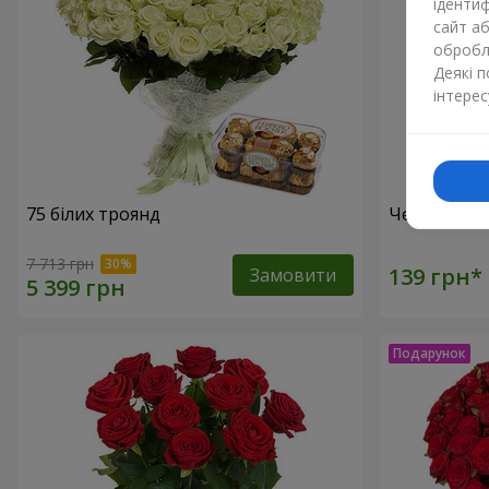
ідентиф
сайт а
обробля
Деякі 
інтерес
75 білих троянд
Червона тр
7 713 грн
Замовити