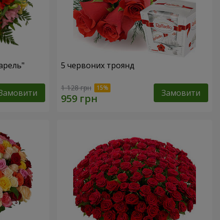
арель"
5 червоних троянд
1 128 грн
Замовити
Замовити