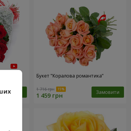
Букет "Коралова романтика"
1 716 грн
аших
Замовити
Замовити