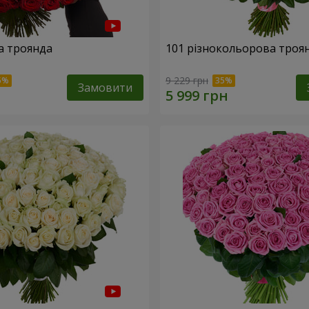
а троянда
101 різнокольорова троя
9 229 грн
Замовити