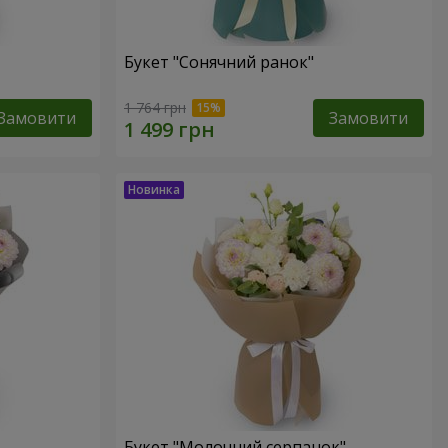
Букет "Сонячний ранок"
1 764 грн
Замовити
Замовити
Букет "Молочний серпанок"