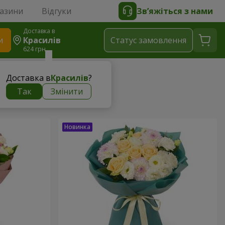
газини
Відгуки
Зв’яжіться з нами
Доставка в
и
Красилів
Статус замовлення
624 грн
Доставка в
Красилів
?
Так
Змінити