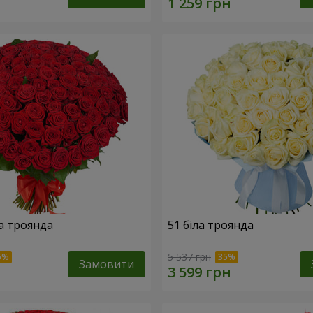
а троянда
51 біла троянда
5 537 грн
Замовити