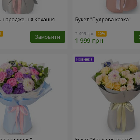
ь народження Кохання"
Букет "Пудрова казка"
2 499 грн
Замовити
ова акварель"
Букет "Ванільне латте"