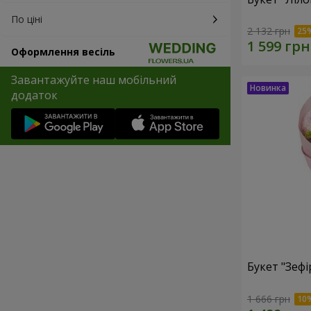
По ціні
2 132 грн
Оформлення весіль
Завантажуйте наш мобільний
додаток
Букет "Зефі
1 666 грн