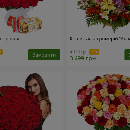
х троянд
Кошик альстромерій "Акв
4 116 грн
Замовити