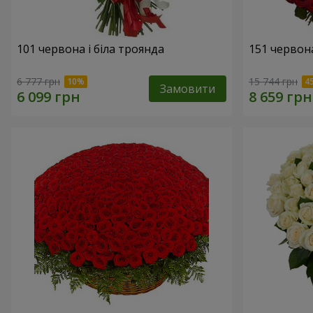
101 червона і біла троянда
151 червон
6 777 грн
15 744 грн
Замовити