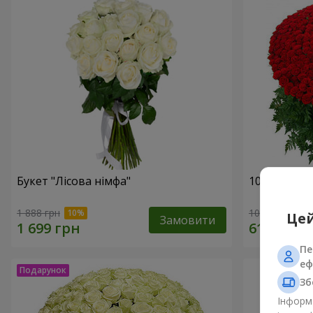
Букет "Лісова німфа"
1000 троянд
1 888 грн
102 498 грн
Цей
Замовити
Пе
еф
Зб
Інформа