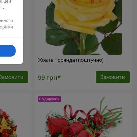
ж цей
 та
онного
орінки.
Жовта троянда (поштучно)
Замовити
Замовити