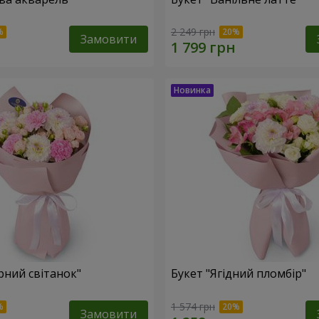
2 249 грн
Замовити
рний світанок"
Букет "Ягідний пломбір"
1 574 грн
Замовити