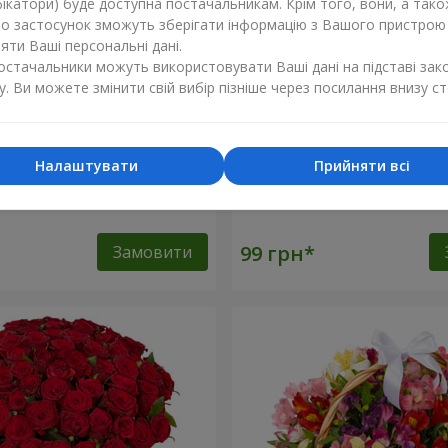
ікатори) буде доступна постачальникам. Крім того, вони, а тако
бо застосунок зможуть зберігати інформацію з Вашого пристрою
ти Ваші персональні дані.
постачальники можуть використовувати Ваші дані на підставі зак
у. Ви можете змінити свій вибір пізніше через посилання внизу ст
Налаштувати
Прийняти всі
оянда (поштучно)
Біла троянда (поштучно)
Замовити