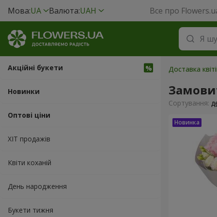
Мова:
UA
Валюта:
UAH
Все про Flowers.u
Акційні букети
Доставка квіті
Замови
Новинки
Сортування:
д
Оптові ціни
ХІТ продажів
Квіти коханій
День народження
Букети тижня