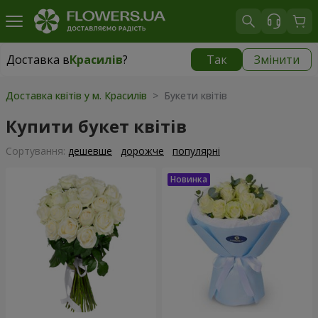
Доставка в
Красилів
?
Так
Змінити
Доставка в
Красилів
|
624 грн
Доставка квітів у м. Красилів
> Букети квітів
Купити букет квітів
Сортування:
дешевше
дорожче
популярні