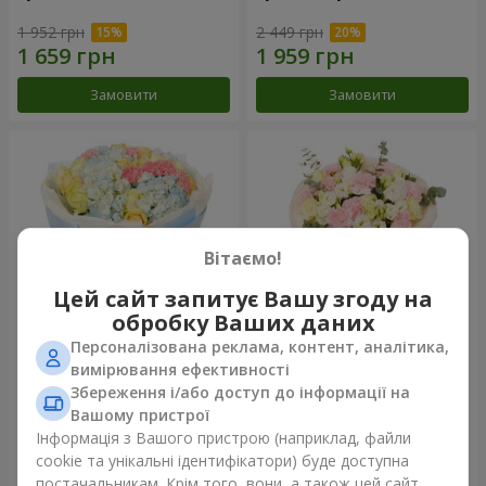
1 952 грн
2 449 грн
Замовити
Замовити
Вітаємо!
Цей сайт запитує Вашу згоду на
обробку Ваших даних
Персоналізована реклама, контент, аналітика,
Букет "Небесна блакить"
Букет "Secret"
вимірювання ефективності
Збереження і/або доступ до інформації на
5 783 грн
2 554 грн
Вашому пристрої
Інформація з Вашого пристрою (наприклад, файли
cookie та унікальні ідентифікатори) буде доступна
Замовити
Замовити
постачальникам. Крім того, вони, а також цей сайт