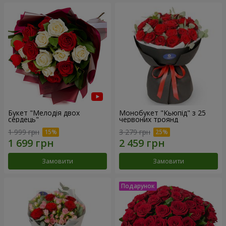
Букет "Мелодія двох
Монобукет "Кьюпід" з 25
сердець"
червоних троянд
1 999 грн
3 279 грн
Замовити
Замовити