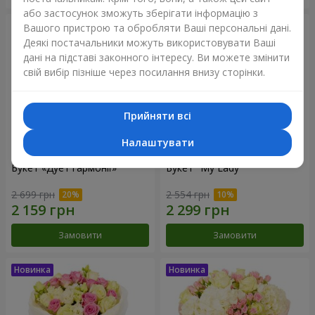
або застосунок зможуть зберігати інформацію з
Вашого пристрою та обробляти Ваші персональні дані.
Деякі постачальники можуть використовувати Ваші
дані на підставі законного інтересу. Ви можете змінити
свій вибір пізніше через посилання внизу сторінки.
Прийняти всі
Налаштувати
Букет «Дует гармонії»
Букет "My Lady"
2 699 грн
2 554 грн
Замовити
Замовити