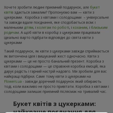
Хочете зробити людині приємний подарунок, але
букет
квітів
здається замалим? Пропонуємо вам — квіти з
цукерками. Коробка з квітами і солодощами – універсальне
та завжди вдале поєднання, яке сподобається всім: і
маленьким
дітям
, і
колегам по робот
і, і
коханим
, і
близьким
родичам
. А щоб квіти в коробці з цукерками працювали
ідеально варто підібрати відповідні до свята квіти з
цукерками
Такий подарунок, як квіти з цукерками завжди сприймається
як витончена ідея і вишуканий жест одночасно. Квіти з
цукерками — це не просто банальний презент. Коробка з
квітами і солодощами — це справжня коробка емоцій, яка
дарує радість і гарний настрій надовго. Ми зробили для вас
найкращі підбірки. Саме тому квіти з цукерками на
Flowers.ua
- завжди доречний подарунок який обирають
тоді, коли важливо не просто привітати. Коробка з квітами і
солодощами залишає приємний післясмак на тривалий час.
Букет квітів з цукерками:
найкраще поєднання для