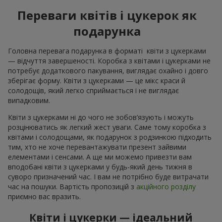
Переваги квітів і цукерок як
подарунка
Головна перевага подарунка в форматі квіти з цукерками
— відчуття завершеності. Коробка з квітами і цукерками не
потребує додаткового пакування, виглядає охайно і довго
зберігає форму. Квіти з цукерками — це мікс краси й
солодощів, який легко сприймається і не виглядає
випадковим.
Квіти з цукерками ні до чого не зобов’язують і можуть
розцінюватись як легкий жест уваги. Саме тому коробка з
квітами і солодощами, як подарунок з родзинкою підходить
тим, хто не хоче перевантажувати презент зайвими
елементами і сенсами. А ще ми можемо привезти вам
вподобані квіти з цукерками у будь-який день тижня в
суворо призначений час. І вам не потрібно буде витрачати
час на пошуки. Вартість пропозицій з
акційного розділу
приємно вас вразить.
Квіти і цукерки — ідеальний