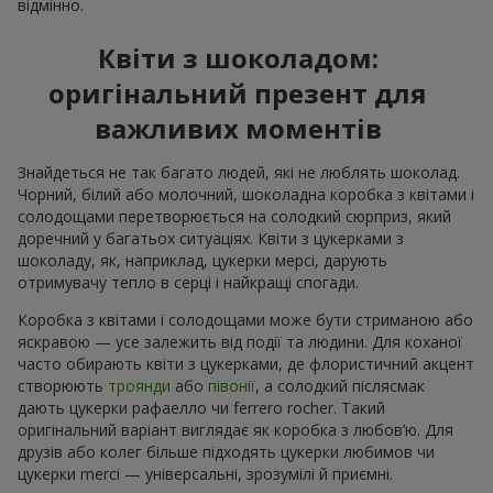
відмінно.
Квіти з шоколадом:
оригінальний презент для
важливих моментів
Знайдеться не так багато людей, які не люблять шоколад.
Чорний, білий або молочний, шоколадна коробка з квітами і
солодощами перетворюється на солодкий сюрприз, який
доречний у багатьох ситуаціях. Квіти з цукерками з
шоколаду, як, наприклад, цукерки мерсі, дарують
отримувачу тепло в серці і найкращі спогади.
Коробка з квітами і солодощами може бути стриманою або
яскравою — усе залежить від події та людини. Для коханої
часто обирають квіти з цукерками, де флористичний акцент
створюють
троянди
або
півонії
, а солодкий післясмак
дають цукерки рафаелло чи ferrero rocher. Такий
оригінальний варіант виглядає як коробка з любов’ю. Для
друзів або колег більше підходять цукерки любимов чи
цукерки merci — універсальні, зрозумілі й приємні.