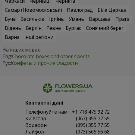
Черкаси
Чернівці
Чернігів
Самар (Новомосковськ)
Павлоград
Біла Церква
Буча
Васильків
Ірпінь
Умань
Варшава
Прага
Відень
Берлін
Ревне
Бургас
Сонячний берег
Варна
інші регіони
На інших мовах:
Eng:
Chocolate boxes and other sweets
Рус:
Конфеты и прочие сладости
Контактні дані
Телефонуйте нам
+1 718 475 92 72
Київстар
(067) 355 77 55
Водафон
(099) 355 77 55
Лайфсел
(073) 565 56 68