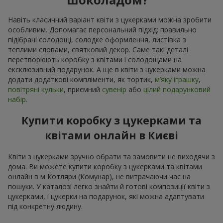
Навіть класичний варіант квіти з цукерками можна зробити
особливим. Допомагає персональний підхід: правильно
підібрані солодощі, солодке оформлення, листівка з
теплими словами, святковий декор. Саме такі деталі
перетворюють коробку з квітами і солодощами на
ексклюзивний подарунок. А ще в квіти з цукерками можна
додати додаткові компліменти, як тортик,
м’яку іграшку
,
повітряні кульки
, приємний
сувенір
або
цілий подарунковий
набір.
Купити коробку з цукерками та
квітами онлайн в Києві
Квіти з цукерками зручно обрати та замовити не виходячи з
дома. Ви можете купити коробку з цукерками та квітами
онлайн в м Котляри (Комунар), не витрачаючи час на
пошуки. У каталозі легко знайти й готові композиції квіти з
цукерками, і цукерки на подарунок, які можна адаптувати
під конкретну людину.