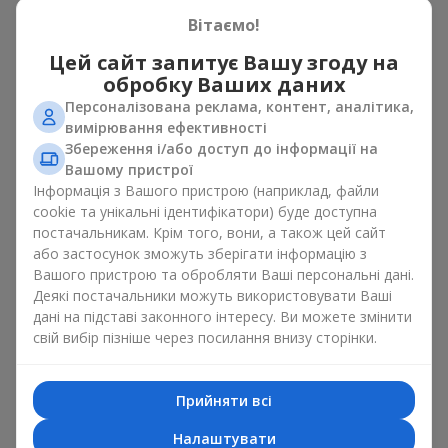
свята
Вітаємо!
Цей сайт запитує Вашу згоду на
Квіти з цукерками — це приклад того, як проста ідея може
обробку Ваших даних
виглядати дуже ефектно. Квіти дарують емоцію тут і зараз,
а коробка з квітами і солодощами залишає маленьке
Персоналізована реклама, контент, аналітика,
продовження радості. Разом квіти з цукерками створюють
вимірювання ефективності
гармонію кольору й смаку, яка завжди працює. Головне —
Збереження і/або доступ до інформації на
правильно вибрати композицію десерт і квітка:
Вашому пристрої
Інформація з Вашого пристрою (наприклад, файли
як романтичне поєднання чудово підійде
сюрприз для
cookie та унікальні ідентифікатори) буде доступна
коханої
, в якому класичні
троянди
доповнені
постачальникам. Крім того, вони, а також цей сайт
цукерками ferrero rocher або цукерками рафаелло;
або застосунок зможуть зберігати інформацію з
до
корпоративного заходу
посуватиме подарунок
Вашого пристрою та обробляти Ваші персональні дані.
преміум, тут коробка з квітами і солодощами
Деякі постачальники можуть використовувати Ваші
доповнюється вишуканими калами,
герберами
або
дані на підставі законного інтересу. Ви можете змінити
орхідеями
і елітними солодощами;
свій вибір пізніше через посилання внизу сторінки.
ніжні букети з
еустоми
,
тюльпанів
або
альстромерій
добре поєднуються з цукерками merci, підтримуючи
Прийняти всі
ніжну подачу і легкий настрій як
вітання з
народженням дитини
або день Всіх закоханих.
Налаштувати