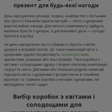
презент для будь-якої нагоди
День народження, річниця, подяка, знайомство з батьками
або просто бажання підняти настрій — квіти з цукерками
доречні майже завжди. Для легкого компліменту підійдуть
маленькі букети з цукерок, а для важливої дати — солодкі
букети в коробці.
На день народження часто обирають букети з квітів і
цукерок у яскравій палітрі. До таких композицій квіти з
цукерками чудово пасуватимуть
сезонні рослини
,
хризантеми, ромашки або альстромерії. Така коробка з
квітами і солодощами одразу створює святкову композицію
і відчуття свята. Для мами або близьких родичів зазвичай
підходять квіти з цукерками з флористикою в спокійних
відтінках та стримані коробки з квітами і цукерками, які
виглядають тепло і щиро.
Вибір коробок з квітами і
солодощами для