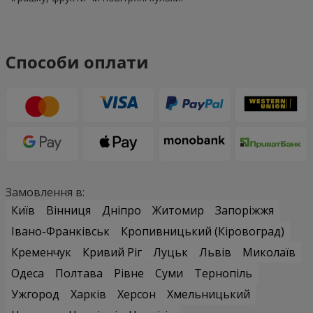
Способи оплати
Замовлення в:
Київ
Вінниця
Дніпро
Житомир
Запоріжжя
Івано-Франківськ
Кропивницький (Кіровоград)
Кременчук
Кривий Ріг
Луцьк
Львів
Миколаїв
Одеса
Полтава
Рівне
Суми
Тернопіль
Ужгород
Харків
Херсон
Хмельницький