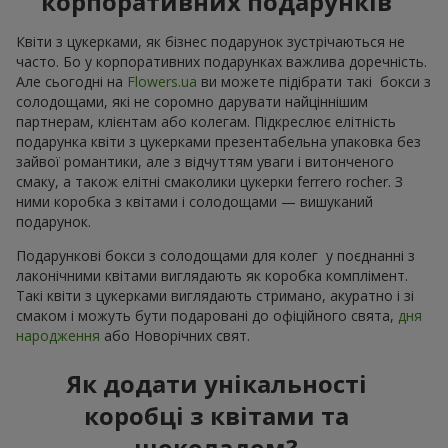
корпоративних подарунків
Квіти з цукерками, як бізнес подарунок зустрічаються не
часто. Бо у корпоративних подарунках важлива доречність.
Але сьогодні на
Flowers.ua
ви можете підібрати такі бокси з
солодощами, які не соромно дарувати найціннішим
партнерам, клієнтам або колегам. Підкреслює елітність
подарунка квіти з цукерками презентабельна упаковка без
зайвої романтики, але з відчуттям уваги і витонченого
смаку, а також елітні смаколики цукерки ferrero rocher. З
ними коробка з квітами і солодощами — вишуканий
подарунок.
Подарункові бокси з солодощами для колег у поєднанні з
лаконічними квітами виглядають як коробка комплімент.
Такі квіти з цукерками виглядають стримано, акуратно і зі
смаком і можуть бути подаровані до офіційного свята,
дня
народження
або Новорічних свят.
Як додати унікальності
коробці з квітами та
шоколадом?