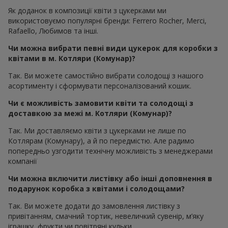
Як доданок в композиції квіти з цукерками ми
використовуємо популярні бренди: Ferrero Rocher, Merci,
Rafaello, Любимов та інші.
Чи можна вибрати певні види цукерок для коробки з
квітами в м. Котляри (Комунар)?
Так. Ви можете самостійно вибрати солодощі з нашого
асортименту і сформувати персоналізований кошик.
Чи є можливість замовити квіти та солодощі з
доставкою за межі м. Котляри (Комунар)?
Так. Ми доставляємо квіти з цукерками не лише по
Котлярам (Комунару), а й по передмістю. Але радимо
попередньо узгодити технічну можливість з менеджерами
компанії
Чи можна включити листівку або інші доповнення в
подарунок коробка з квітами і солодощами?
Так. Ви можете додати до замовлення листівку з
привітанням, смачний тортик, невеличкий сувенір, м’яку
іграшку, фрукти чи повітряні кульки.