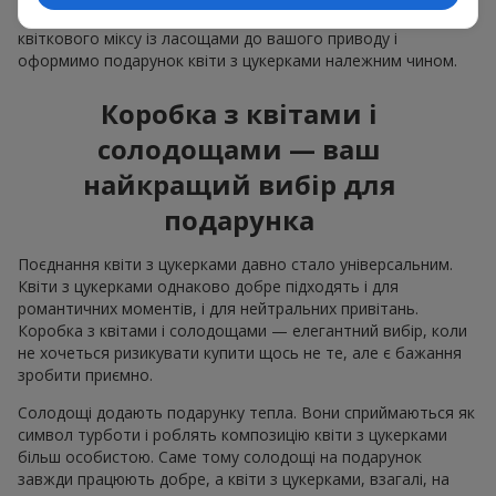
Ми допоможемо вам підібрати найкраще поєднання
квіткового міксу із ласощами до вашого приводу і
оформимо подарунок квіти з цукерками належним чином.
Коробка з квітами і
солодощами — ваш
найкращий вибір для
подарунка
Поєднання квіти з цукерками давно стало універсальним.
Квіти з цукерками однаково добре підходять і для
романтичних моментів, і для нейтральних привітань.
Коробка з квітами і солодощами — елегантний вибір, коли
не хочеться ризикувати купити щось не те, але є бажання
зробити приємно.
Солодощі додають подарунку тепла. Вони сприймаються як
символ турботи і роблять композицію квіти з цукерками
більш особистою. Саме тому солодощі на подарунок
завжди працюють добре, а квіти з цукерками, взагалі, на