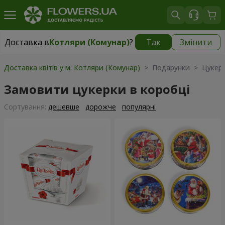
Доставка в
Котляри (Комунар)
?
Так
Змінити
Доставка в
Котляри (Комунар)
|
безкоштовно
Доставка квітів у м. Котляри (Комунар)
> Подарунки > Цукерки
Замовити цукерки в коробці
Сортування:
дешевше
дорожче
популярні