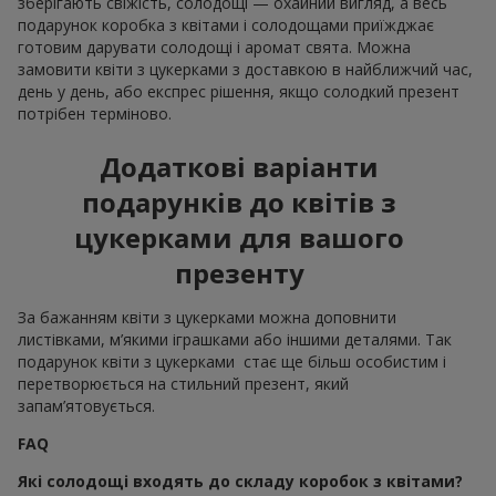
зберігають свіжість, солодощі — охайний вигляд, а весь
подарунок коробка з квітами і солодощами приїжджає
готовим дарувати солодощі і аромат свята. Можна
замовити квіти з цукерками з доставкою в найближчий час,
день у день, або експрес рішення, якщо солодкий презент
потрібен терміново.
Додаткові варіанти
подарунків до квітів з
цукерками для вашого
презенту
За бажанням квіти з цукерками можна доповнити
листівками, м’якими іграшками або іншими деталями. Так
подарунок квіти з цукерками стає ще більш особистим і
перетворюється на стильний презент, який
запам’ятовується.
FAQ
Які солодощі входять до складу коробок з квітами?