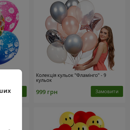
нем
Колекція кульок "Фламінго" - 9
кульок
аших
Замовити
Замовити