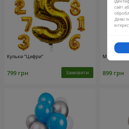
ідентиф
сайт а
обробля
Деякі 
інтерес
Кульки "Цифри"
Мікс смайл
Замовити