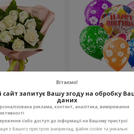
лих троянд"
Мікс гелієвих кульок "З Д
Вітаємо!
Народження"
 сайт запитує Вашу згоду на обробку В
Замовити
даних
рсоналізована реклама, контент, аналітика, вимірювання
ективності
ереження і/або доступ до інформації на Вашому пристрої
ція з Вашого пристрою (наприклад, файли cookie та унікальні