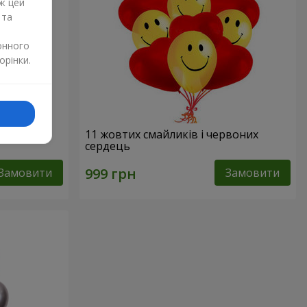
ж цей
 та
онного
орінки.
- 9 кульок
11 жовтих смайликів і червоних
сердець
Замовити
Замовити