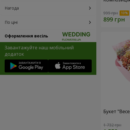
Нагода
999 грн
По ціні
Оформлення весіль
Завантажуйте наш мобільний
додаток
Букет "Весе
1 732 грн