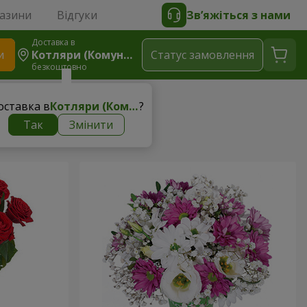
газини
Відгуки
Зв’яжіться з нами
Доставка в
и
Котляри (Комунар)
Статус замовлення
безкоштовно
оставка в
Котляри (Комунар)
?
Так
Змінити