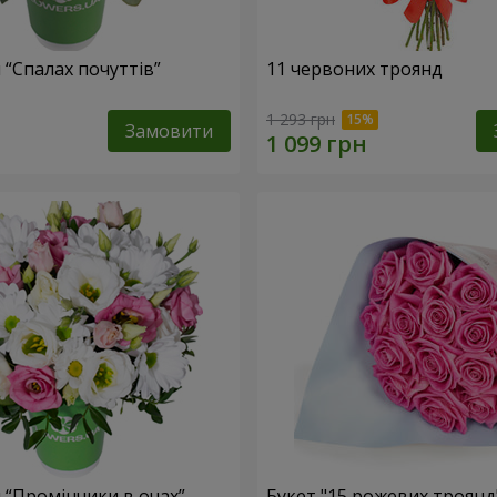
 “Спалах почуттів”
11 червоних троянд
1 293 грн
Замовити
 “Промінчики в очах”
Букет "15 рожевих троянд