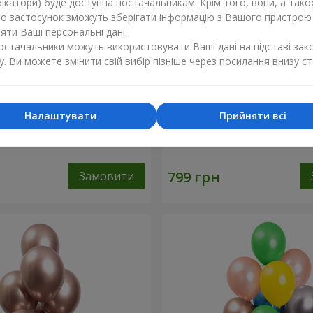
ікатори) буде доступна постачальникам. Крім того, вони, а тако
бо застосунок зможуть зберігати інформацію з Вашого пристрою
ти Ваші персональні дані.
постачальники можуть використовувати Ваші дані на підставі зак
у. Ви можете змінити свій вибір пізніше через посилання внизу ст
Налаштувати
Прийняти всі
ів "З Днем Народження"
Колекція кульок "Бірюза" 
Замовити