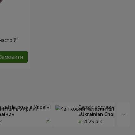
настрій"
Замовити
квітів року в Україні
Сервіс доставки квітів
раїни»
«Ukrainian Choice»
к
2025 рік