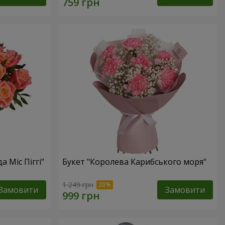
а Міс Піггі"
Букет "Королева Карибського моря"
1 249 грн
Замовити
Замовити