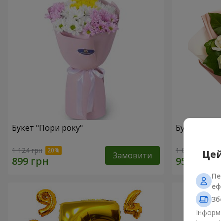
Букет "Пори року"
Букет "9 бі
1 124 грн
1 066 грн
Цей
Замовити
Пе
еф
Зб
Інформа