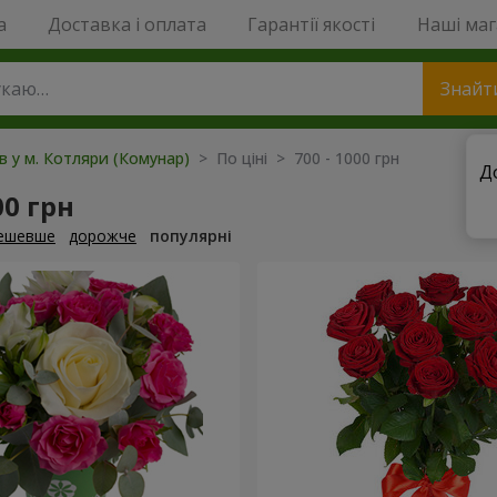
a
Доставка і оплата
Гарантії якості
Наші ма
Знайт
ів у м. Котляри (Комунар)
> По ціні > 700 - 1000 грн
Д
00 грн
ешевше
дорожче
популярні