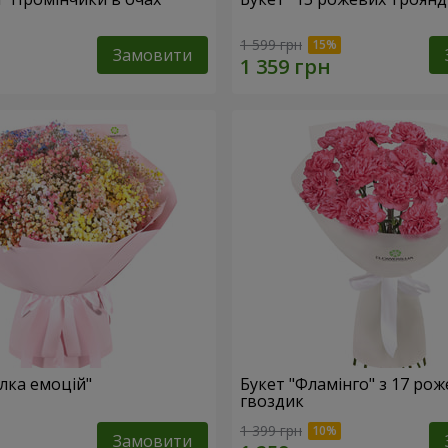
1 599 грн
Замовити
лка емоцій"
Букет "Фламінго" з 17 ро
гвоздик
1 399 грн
Замовити