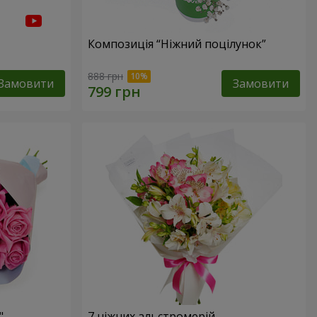
Композиція “Ніжний поцілунок”
888 грн
Замовити
Замовити
"
7 ніжних альстромерій