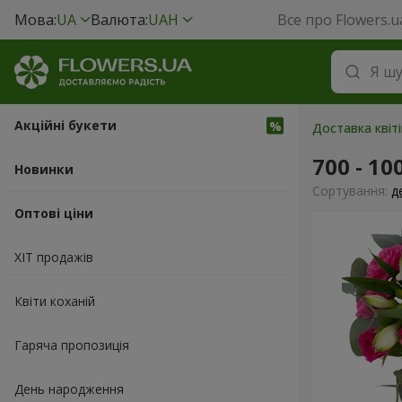
Мова:
UA
Валюта:
UAH
Все про Flowers.u
Акційні букети
Доставка квіт
700 - 10
Новинки
Сортування:
д
Оптові ціни
ХІТ продажів
Квіти коханій
Гаряча пропозиція
День народження