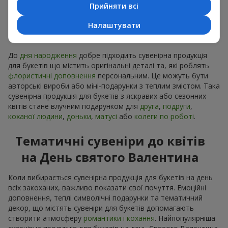
Прийняти всі
Сувенірна продукція до
Налаштувати
букетів на День народження
До
дня народження
добре підходить сувенірна продукція
для букетів що містить оригінальні деталі та, які роблять
флористичні доповнення
персональним. Це можуть бути
авторські вироби або міні-подарунки з теплим змістом. Така
сувенірна продукція для букетів з яскравих або сезонних
квітів стане влучним подарунком для
друга
,
подруги
,
коханої людини
,
доньки
,
матусі
або
колеги по роботі
.
Тематичні сувеніри до квітів
на День святого Валентина
Коли вибирається сувенірна продукція для букетів на день
всіх закоханих, важливо показати свої почуття. Емоційні
доповнення, теплі символічні подарунки та тематичний
декор, що містять сувеніри для букетів допомагають
створити атмосферу
романтики і кохання
. Найпопулярніша