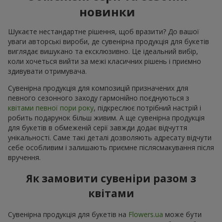
новинки
Шукаєте нестандартне рішення, щоб вразити? До вашої
уваги авторські вироби, де сувенірна продукція для букетів
виглядає вишукано та ексклюзивно. Це ідеальний вибір,
коли хочеться вийти за межі класичних рішень і приємно
здивувати отримувача.
Сувенірна продукція для композицій призначених для
певного сезонного заходу гармонійно поєднуються з
квітами певної пори року
, підкреслює потрібний настрій і
робить подарунок більш живим. А ще сувенірна продукція
для букетів в обмеженій серії завжди додає відчуття
унікальності. Саме такі деталі дозволяють адресату відчути
себе особливим і залишають приємне післясмакування після
вручення.
Як замовити сувеніри разом з
квітами
Сувенірна продукція для букетів на
Flowers.ua
може бути