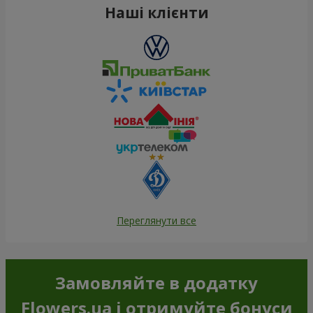
Наші клієнти
Переглянути все
Замовляйте в додатку
Flowers.ua і отримуйте бонуси