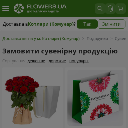
Доставка в
Котляри (Комунар)
?
Так
Змінити
Доставка в
Котляри (Комунар)
|
безкоштовно
Доставка квітів у м. Котляри (Комунар)
> Подарунки > Сувенір
Замовити сувенірну продукцію
Сортування:
дешевше
дорожче
популярні