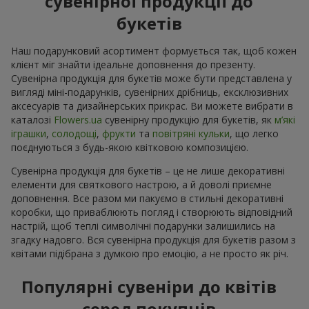
сувенірної продукції до
букетів
Наш подарунковий асортимент формується так, щоб кожен
клієнт міг знайти ідеальне доповнення до презенту.
Сувенірна продукція для букетів може бути представлена у
вигляді міні-подарунків, сувенірних дрібниць, ексклюзивних
аксесуарів та дизайнерських прикрас. Ви можете вибрати в
каталозі
Flowers.ua
cувенірну продукцію для букетів, як
м’які
іграшки
,
солодощі
,
фрукти
та
повітряні кульки
, що легко
поєднуються з будь-якою квітковою композицією.
Сувенірна продукція для букетів – це не лише декоративні
елементи для святкового настрою, а й доволі приємне
доповнення. Все разом ми пакуємо в стильні декоративні
коробки, що приваблюють погляд і створюють відповідний
настрій, щоб теплі символічні подарунки залишились на
згадку надовго. Вся сувенірна продукція для букетів разом з
квітами підібрана з думкою про емоцію, а не просто як річ.
Популярні сувеніри до квітів
серед покупців