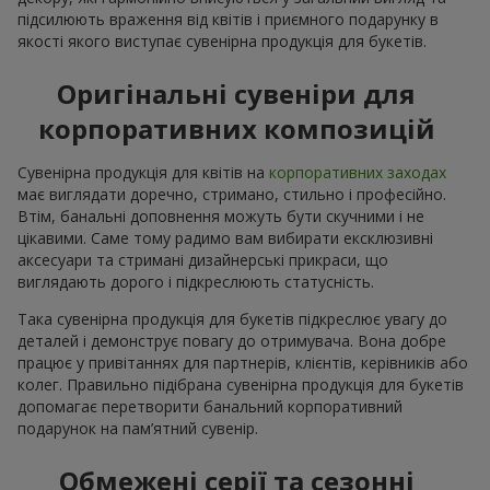
підсилюють враження від квітів і приємного подарунку в
якості якого виступає сувенірна продукція для букетів.
Оригінальні сувеніри для
корпоративних композицій
Сувенірна продукція для квітів на
корпоративних заходах
має виглядати доречно, стримано, стильно і професійно.
Втім, банальні доповнення можуть бути скучними і не
цікавими. Саме тому радимо вам вибирати ексклюзивні
аксесуари та стримані дизайнерські прикраси, що
виглядають дорого і підкреслюють статусність.
Така сувенірна продукція для букетів підкреслює увагу до
деталей і демонструє повагу до отримувача. Вона добре
працює у привітаннях для партнерів, клієнтів, керівників або
колег. Правильно підібрана сувенірна продукція для букетів
допомагає перетворити банальний корпоративний
подарунок на пам’ятний сувенір.
Обмежені серії та сезонні