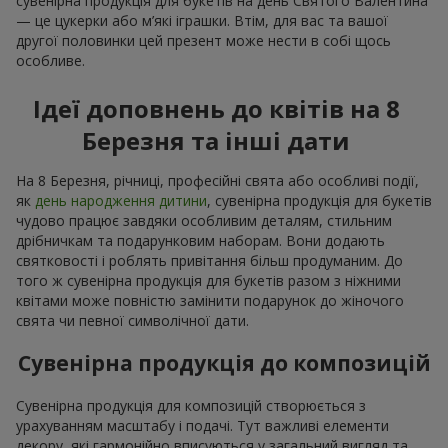
сувенірна продукція для букетів на день Святого Валентина
— це цукерки або м’які іграшки. Втім, для вас та вашої
другої половинки цей презент може нести в собі щось
особливе.
Ідеї доповнень до квітів на 8
Березня та інші дати
На 8 Березня, річниці, професійні свята або особливі події,
як
день народження дитини
, сувенірна продукція для букетів
чудово працює завдяки особливим деталям, стильним
дрібничкам та подарунковим наборам. Вони додають
святковості і роблять привітання більш продуманим. До
того ж сувенірна продукція для букетів разом з ніжними
квітами може повністю замінити подарунок до жіночого
свята чи певної символічної дати.
Сувенірна продукція до композицій
Сувенірна продукція для композицій створюється з
урахуванням масштабу і подачі. Тут важливі елементи
декору, які гармонійно вписуються у загальний вигляд та