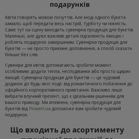
подарунків
Квіти говорять мовою почуттів. Але іноді одного букета
замало, щоб передати весь настрій, турботу чи ніжність.
Саме тут на сцену виходить сувенірна продукція для букетів.
Маленькі, але дуже важливі деталі підсилюють емоцію і
роблять подарунок завершеним. Сувенірна продукція для
букетів — не просто приємне доповнення, а спосіб сказати
більше без слів.
Сувеніри для квітів допомагають зробити момент
особливим: додати тепла, несподіванки або просто щирих
емоцій. Сувенірна продукція для букетів — це чудовий
доданок до будь-якої події: від романтичного побачення до
офіційного корпоративного привітання. Важливо лише
вибрати влучний презент, що є ідеальним рішенням для
вашого приводу. Ми впевнені, сувенірна продукція для
букетів від
Flowers.ua
допоможе вам зробити чудовий
подарунок.
Що входить до асортименту