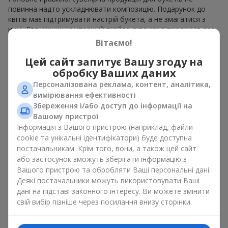
повинна надто ускладнювати композицію. Подарунок до
квітів має підтримувати настрій букета, а не змагатися з
ним. Для ніжних композицій підійде сувенірна продукція для
букетів, як легкі символічні додатки та легкі елементи
Вітаємо!
декору. Це може бути
тортик
або
маленька м’яка іграшка
.
Для яскравих є сенс використати більш сміливі додаткові
Цей сайт запитує Вашу згоду на
акценти, як вишукані
цукерки
чи дорогі сувеніри.
обробку Ваших даних
Персоналізована реклама, контент, аналітика,
Сувенірна продукція для букетів повинна вибиратись,
вимірювання ефективності
враховуючи й привід, і людину, якій адресований подарунок.
Збереження і/або доступ до інформації на
Якщо сумніваєтесь, яка сувенірна продукція для букетів вам
Вашому пристрої
потрібна — обирайте універсальні маленькі приємності,
Інформація з Вашого пристрою (наприклад, файли
широкий вибір яких знайдеться у нашому каталозі.
cookie та унікальні ідентифікатори) буде доступна
Сувеніри до букетів на різні свята
постачальникам. Крім того, вони, а також цей сайт
або застосунок зможуть зберігати інформацію з
Вашого пристрою та обробляти Ваші персональні дані.
Свято задає настрій, а сувенірна продукція для букетів його
Деякі постачальники можуть використовувати Ваші
підкреслює. Саме тому сувеніри для квітів часто обирають з
дані на підставі законного інтересу. Ви можете змінити
урахуванням дати та події. В нашому асортименті
знайдеться сувенірна продукція для букетів, що підійде до
свій вибір пізніше через посилання внизу сторінки.
будь-якого свята і може бути розрахована на будь-який
бюджет.