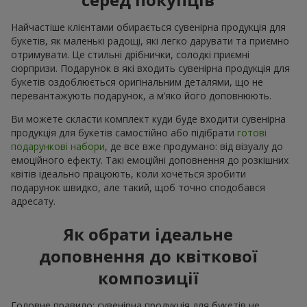
Найчастіше клієнтами обирається сувенірна продукція для
букетів, як маленькі радощі, які легко дарувати та приємно
отримувати. Це стильні дрібнички, солодкі приємні
сюрпризи. Подарунок в які входить сувенірна продукція для
букетів оздоблюється оригінальним деталями, що не
перевантажують подарунок, а м’яко його доповнюють.
Ви можете скласти комплект куди буде входити сувенірна
продукція для букетів самостійно або підібрати
готові
подарункові набори
, де все вже продумано: від візуалу до
емоційного ефекту. Такі емоційні доповнення до розкішних
квітів ідеально працюють, коли хочеться зробити
подарунок швидко, але такий, щоб точно сподобався
адресату.
Як обрати ідеальне
доповнення до квіткової
композиції
Головне правило: сувенірна продукція для букетів не