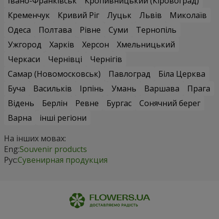
Івано-Франківськ
Кропивницький (Кіровоград)
Кременчук
Кривий Ріг
Луцьк
Львів
Миколаїв
Одеса
Полтава
Рівне
Суми
Тернопіль
Ужгород
Харків
Херсон
Хмельницький
Черкаси
Чернівці
Чернігів
Самар (Новомосковськ)
Павлоград
Біла Церква
Буча
Васильків
Ірпінь
Умань
Варшава
Прага
Відень
Берлін
Ревне
Бургас
Сонячний берег
Варна
інші регіони
На інших мовах:
Eng:
Souvenir products
Рус:
Сувенирная продукция