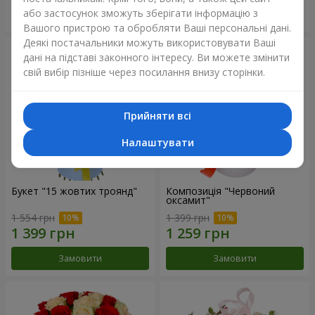
або застосунок зможуть зберігати інформацію з
Замовити
Замовити
Вашого пристрою та обробляти Ваші персональні дані.
Деякі постачальники можуть використовувати Ваші
дані на підставі законного інтересу. Ви можете змінити
свій вибір пізніше через посилання внизу сторінки.
Прийняти всі
Налаштувати
Букет "15 жовтих троянд"
Композиція "Червоний
оксамит"
1 554 грн
1 399 грн
Замовити
Замовити