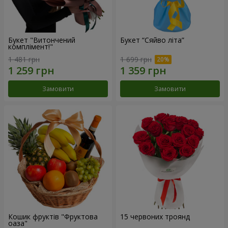
Букет "Витончений
Букет “Сяйво літа”
комплімент!"
1 481 грн
1 699 грн
Замовити
Замовити
Кошик фруктів "Фруктова
15 червоних троянд
оаза"