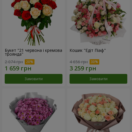
Букет "21 червона і кремова
Кошик "Едіт Піаф"
троянда"
2 074 грн
4 656 грн
Замовити
Замовити