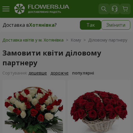
Доставка в
Хотянівка
?
Так
Змінити
Доставка в
Хотянівка
|
безкоштовно
Доставка квітів у м. Хотянівка
> Кому > Діловому партнеру
Замовити квіти діловому
партнеру
Сортування:
дешевше
дорожче
популярні