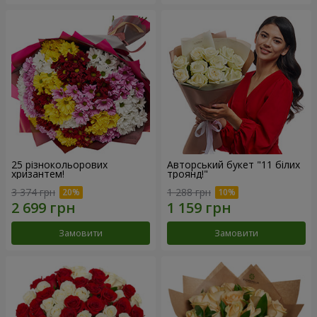
25 різнокольорових
Авторський букет "11 білих
хризантем!
троянд!"
3 374 грн
1 288 грн
Замовити
Замовити