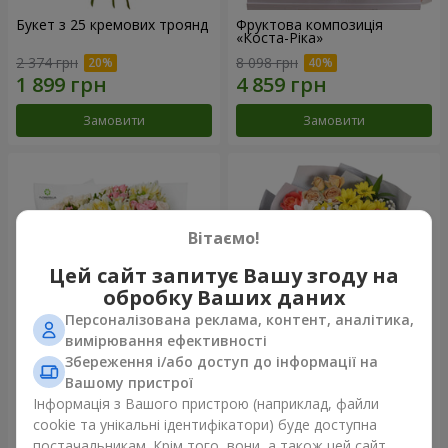
Букет з 25 кремових троянд
Фруктова композиція
«Коста-Ріка»
2 374 грн
8 098 грн
Замовити
Замовити
Вітаємо!
Цей сайт запитує Вашу згоду на
обробку Ваших даних
Персоналізована реклама, контент, аналітика,
вимірювання ефективності
Збереження і/або доступ до інформації на
Букет "Хрещатик"
Букет "Ми та літо"
Вашому пристрої
Інформація з Вашого пристрою (наприклад, файли
3 941 грн
1 554 грн
cookie та унікальні ідентифікатори) буде доступна
постачальникам. Крім того, вони, а також цей сайт