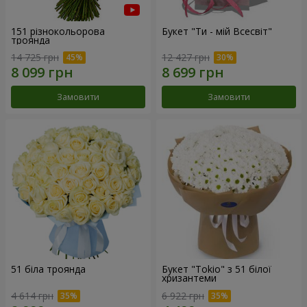
151 різнокольорова
Букет "Ти - мій Всесвіт"
троянда
14 725 грн
12 427 грн
Замовити
Замовити
51 біла троянда
Букет "Tokio" з 51 білої
хризантеми
4 614 грн
6 922 грн