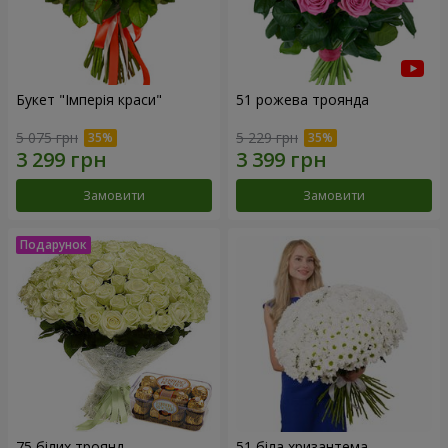
Букет "Імперія краси"
51 рожева троянда
5 075 грн
5 229 грн
Замовити
Замовити
75 білих троянд
51 біла хризантема