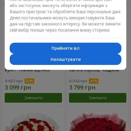
або застосунок зможуть зберігати інформацію з
Вашого пристрою та обробляти Ваші персональні дані.
Деякі постачальники можуть використовувати Ваші
дані на підставі законного інтересу. Ви можете змінити
свій вибір пізніше через посилання внизу сторінки.
Прийняти всі
Налаштувати
Букет "Ніжний відтінок"
Квіти в коробці “Кадриль”
4 427 грн
6 332 грн
Замовити
Замовити