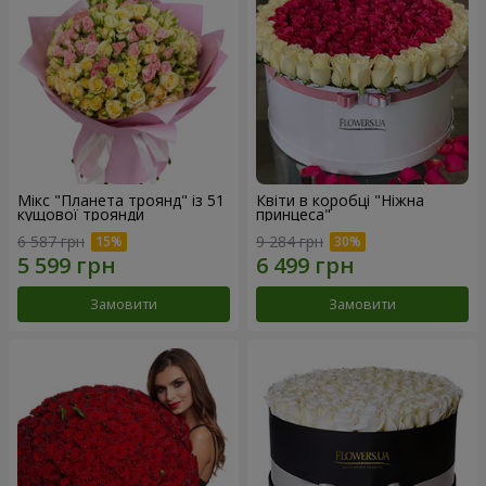
Мікс "Планета троянд" із 51
Квіти в коробці "Ніжна
кущової троянди
принцеса"
6 587 грн
9 284 грн
Замовити
Замовити