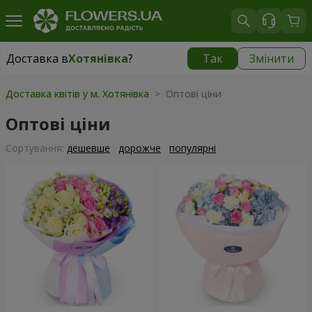
Доставка в
Хотянівка
?
Так
Змінити
Доставка в
Хотянівка
|
безкоштовно
Доставка квітів у м. Хотянівка
> Оптові ціни
Оптові ціни
Сортування:
дешевше
дорожче
популярні