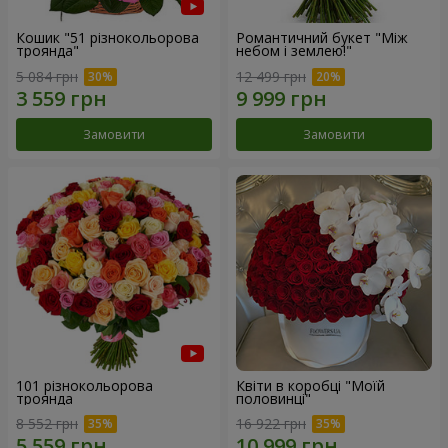
Кошик "51 різнокольорова
Романтичний букет "Між
троянда"
небом і землею!"
5 084 грн
12 499 грн
Замовити
Замовити
101 різнокольорова
Квіти в коробці "Моїй
троянда
половинці"
8 552 грн
16 922 грн