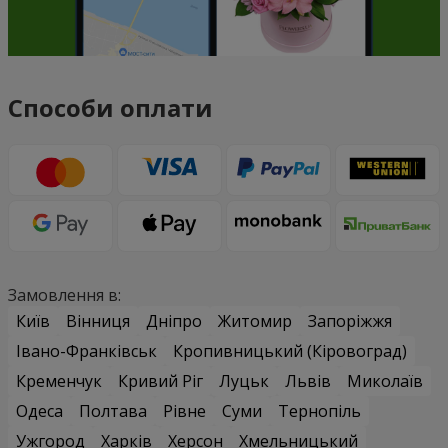
Способи оплати
Замовлення в:
Київ
Вінниця
Дніпро
Житомир
Запоріжжя
Івано-Франківськ
Кропивницький (Кіровоград)
Кременчук
Кривий Ріг
Луцьк
Львів
Миколаїв
Одеса
Полтава
Рівне
Суми
Тернопіль
Ужгород
Харків
Херсон
Хмельницький