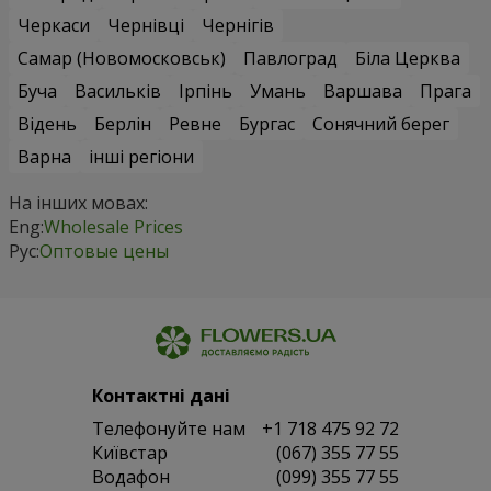
Черкаси
Чернівці
Чернігів
Самар (Новомосковськ)
Павлоград
Біла Церква
Буча
Васильків
Ірпінь
Умань
Варшава
Прага
Відень
Берлін
Ревне
Бургас
Сонячний берег
Варна
інші регіони
На інших мовах:
Eng:
Wholesale Prices
Рус:
Оптовые цены
Контактні дані
Телефонуйте нам
+1 718 475 92 72
Київстар
(067) 355 77 55
Водафон
(099) 355 77 55