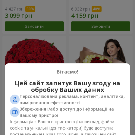
4 427 грн
6 932 грн
Замовити
Замовити
Вітаємо!
Цей сайт запитує Вашу згоду на
обробку Ваших даних
Персоналізована реклама, контент, аналітика,
101 червона троянда
Букет "Серце - серцю"
вимірювання ефективності
Збереження і/або доступ до інформації на
9 744 грн
5 332 грн
Вашому пристрої
Інформація з Вашого пристрою (наприклад, файли
cookie та унікальні ідентифікатори) буде доступна
Замовити
Замовити
постачальникам. Крім того, вони, а також цей сайт