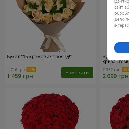
ідентиф
сайт а
обробля
Деякі 
інтерес
Букет "15 кремових троянд!"
Букет"15 р
хризантем!
1 716 грн
2 332 грн
Замовити