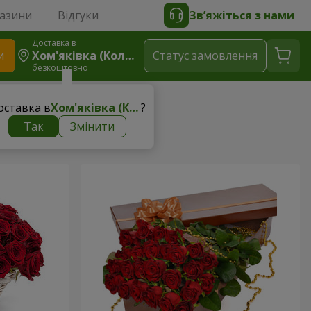
газини
Відгуки
Зв’яжіться з нами
Доставка в
и
Хом'яківка (Коломийський Район)
Статус замовлення
безкоштовно
тнеру
оставка в
Хом'яківка (Коломийський район)
?
Так
Змінити