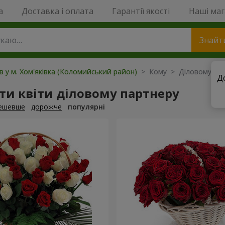
a
Доставка і оплата
Гарантії якості
Наші ма
Знайт
ів у м. Хом'яківка (Коломийський район)
> Кому > Діловому пар
Д
и квіти діловому партнеру
ешевше
дорожче
популярні