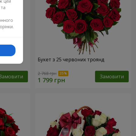
ж цей
 та
онного
орінки.
Букет з 25 червоних троянд
2 768 грн
Замовити
Замовити