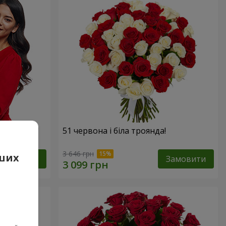
х троянд!"
51 червона і біла троянда!
3 646 грн
аших
Замовити
Замовити