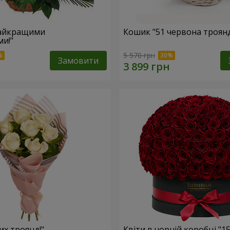
найкращими
Кошик "51 червона троян
и!"
5 570 грн
Замовити
лих троянд!"
Квіти в чорній коробці "1