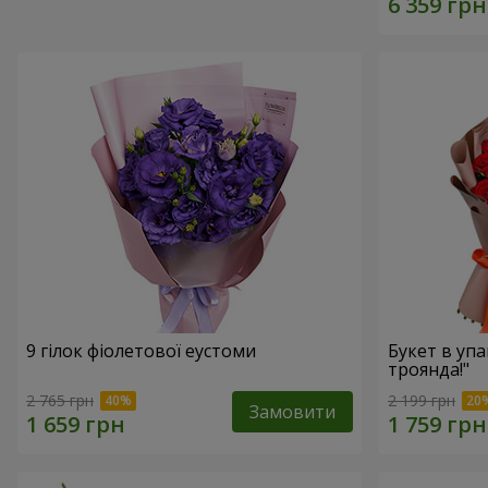
9 гілок фіолетової еустоми
Букет в упа
троянда!"
2 765 грн
2 199 грн
Замовити