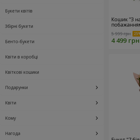
Букети квітів
Кошик "З 
побажанням
Збірні букети
5 999 грн
Бенто-букети
Квіти в коробці
Квіткові кошики
Подарунки
Квіти
Кому
Нагода
Букет "7 бі