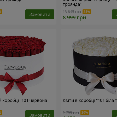
троянда"
13 845 грн
Замовити
ій коробці "101 червона
Квіти в коробці "101 біла 
9 799 грн
Замовити