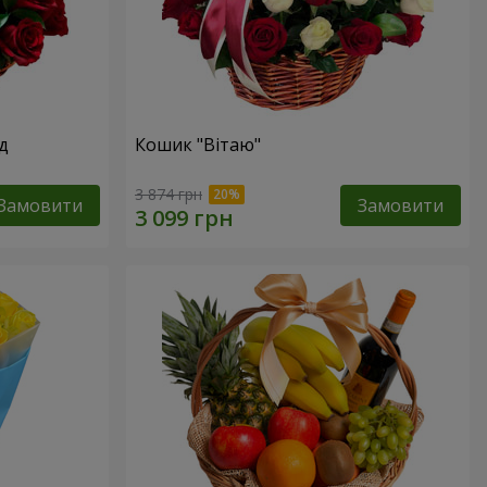
д
Кошик "Вітаю"
3 874 грн
Замовити
Замовити