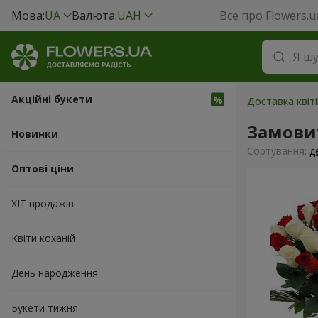
Мова:
UA
Валюта:
UAH
Все про Flowers.u
Акційні букети
Доставка квіт
Замовит
Новинки
Сортування:
д
Оптові ціни
ХІТ продажів
Квіти коханій
День народження
Букети тижня