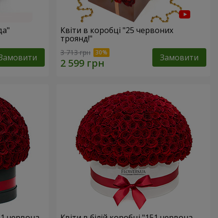
да"
Квіти в коробці "25 червоних
троянд!"
3 713 грн
Замовити
Замовити
51 червона
Квіти в білій коробці "151 червона