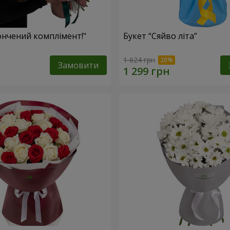
ончений комплімент!"
Букет “Сяйво літа”
1 624 грн
Замовити