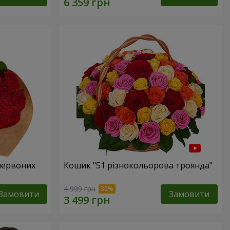
 червоних
Кошик "51 різнокольорова троянда"
4 999 грн
Замовити
Замовити