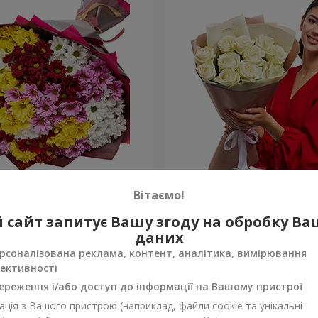
льорових хризантем!
Авторський букет "11 біли
Вітаємо!
1 399 грн
 сайт запитує Вашу згоду на обробку В
Замовити
даних
рсоналізована реклама, контент, аналітика, вимірювання
ективності
ереження і/або доступ до інформації на Вашому пристрої
ція з Вашого пристрою (наприклад, файли cookie та унікальні