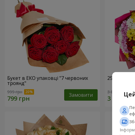
Букет в ЕКО упаковці "7 червоних
25 різноко
троянд"
999 грн
3 874 грн
Цей
Замовити
Пе
еф
Зб
Інформа