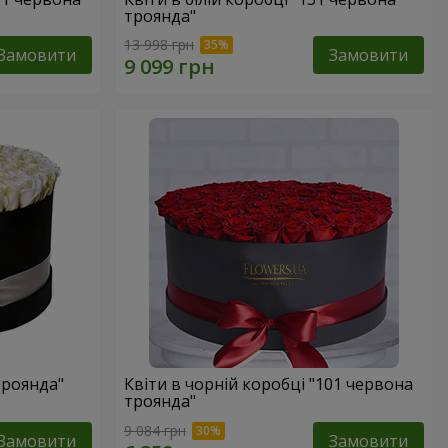
троянда"
13 998 грн
Замовити
Замовити
троянда"
Квіти в чорній коробці "101 червона
троянда"
9 084 грн
Замовити
Замовити