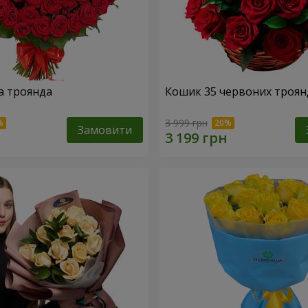
а троянда
Кошик 35 червоних троян
3 999 грн
Замовити