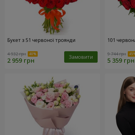
Букет з 51 червоної троянди
101 червон
4 932 грн
9 744 грн
Замовити