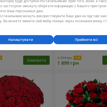
ікатори) буде доступна постачальникам. Крім того, вони, а тако
бо застосунок зможуть зберігати інформацію з Вашого пристрою
ти Ваші персональні дані.
постачальники можуть використовувати Ваші дані на підставі зак
у. Ви можете змінити свій вибір пізніше через посилання внизу ст
Налаштувати
Прийняти всі
ізнокольорових
Букет "Гармонія"
"
2 234 грн
Замовити