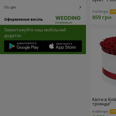
По ціні
1 074 грн
Оформлення весіль
Завантажуйте наш мобільний
додаток
Квіти в біл
троянда"
9 084 грн