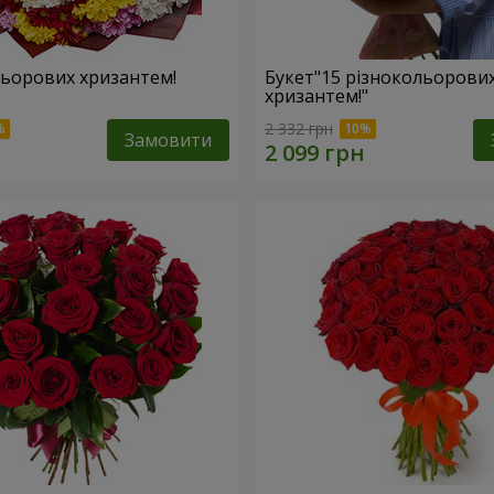
льорових хризантем!
Букет"15 різнокольорови
хризантем!"
2 332 грн
Замовити