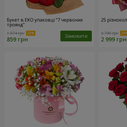
Букет в ЕКО упаковці "7 червоних
25 різноко
троянд"
1 074 грн
3 749 грн
Замовити