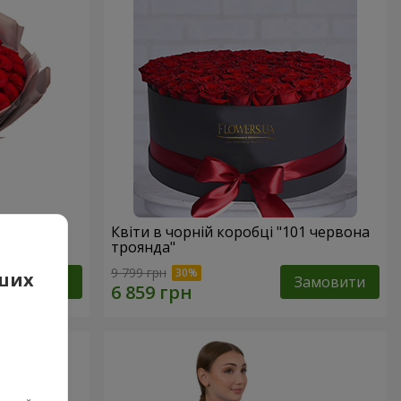
вона
Квіти в чорній коробці "101 червона
троянда"
9 799 грн
аших
Замовити
Замовити