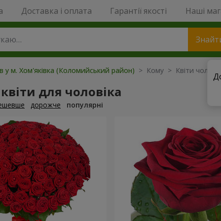
a
Доставка і оплата
Гарантії якості
Наші ма
Знайт
ів у м. Хом'яківка (Коломийський район)
> Кому > Квіти чоловік
Д
квіти для чоловіка
ешевше
дорожче
популярні