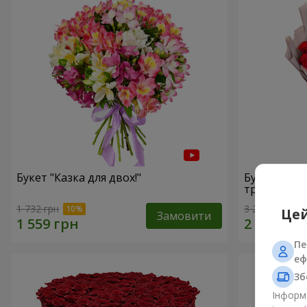
Букет "Казка для двох!"
Букет з уп
троянд"
1 732 грн
3 229 грн
Цей
Замовити
Пе
еф
Зб
Інформа