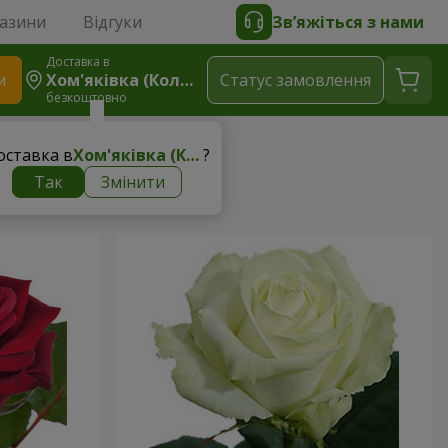
газини
Відгуки
Зв’яжіться з нами
Доставка в
и
Хом'яківка (Коломийський Район)
Статус замовлення
безкоштовно
ові
оставка в
Хом'яківка (Коломийський район)
?
Так
Змінити