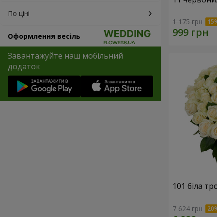
По ціні
1 175 грн
Оформлення весіль
Завантажуйте наш мобільний
додаток
101 біла тр
7 624 грн