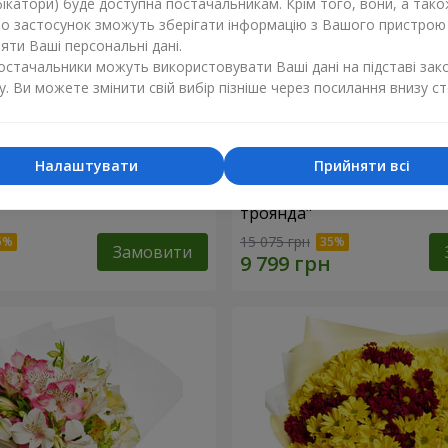
ікатори) буде доступна постачальникам. Крім того, вони, а тако
бо застосунок зможуть зберігати інформацію з Вашого пристрою
ти Ваші персональні дані.
постачальники можуть використовувати Ваші дані на підставі зак
у. Ви можете змінити свій вибір пізніше через посилання внизу ст
Налаштувати
Прийняти всі
ій коробці "151 червона
Квіти в чорній коробці "1
троянда"
15 075 грн
Замовити