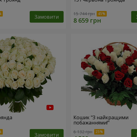
15 744 грн
Замовити
оянда
Кошик "З найкращими
побажаннями!"
6 132 грн
Замовити