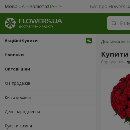
Мова:
UA
Валюта:
UAH
Все про Flowers.u
Акційні букети
Доставка квіт
Купити 
Новинки
Сортування:
д
Оптові ціни
ХІТ продажів
Квіти коханій
День народження
Букети тижня