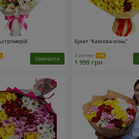
льстромерій
Букет "Казкова осінь"
2 221 грн
Замовити