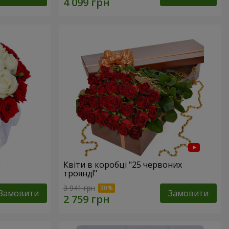
"
Квіти в коробці "25 червоних
троянд!"
3 941 грн
Замовити
Замовити