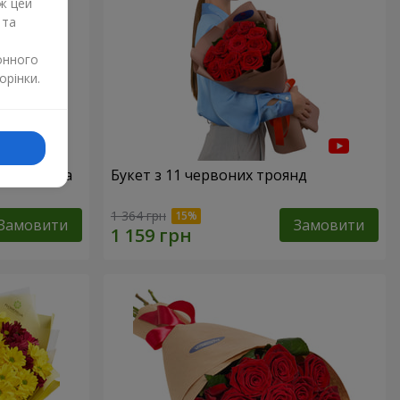
ж цей
 та
онного
орінки.
51 червона
Букет з 11 червоних троянд
1 364 грн
Замовити
Замовити