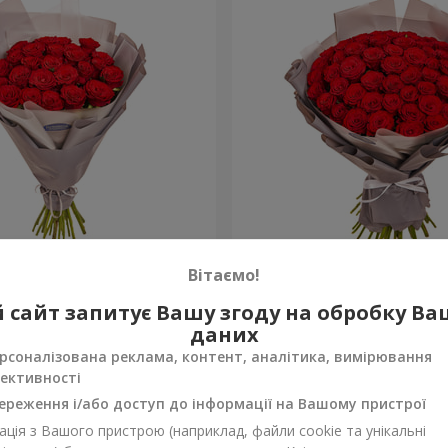
аковкою "25 червоних
Букет в упаковці "51 чер
Вітаємо!
троянда"
5 168 грн
 сайт запитує Вашу згоду на обробку В
Замовити
даних
рсоналізована реклама, контент, аналітика, вимірювання
ективності
ереження і/або доступ до інформації на Вашому пристрої
ція з Вашого пристрою (наприклад, файли cookie та унікальні