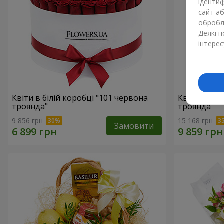
ідентиф
сайт а
обробля
Деякі 
інтерес
Квіти в білій коробці "101 червона
Квіти в біл
троянда"
троянда"
9 856 грн
15 168 грн
Замовити