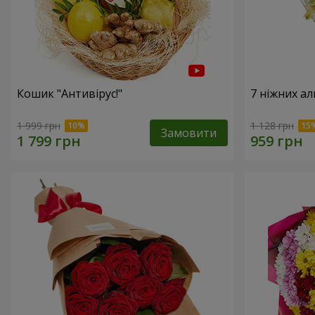
Кошик "Антивірус!"
7 ніжних а
1 999 грн
1 128 грн
Замовити