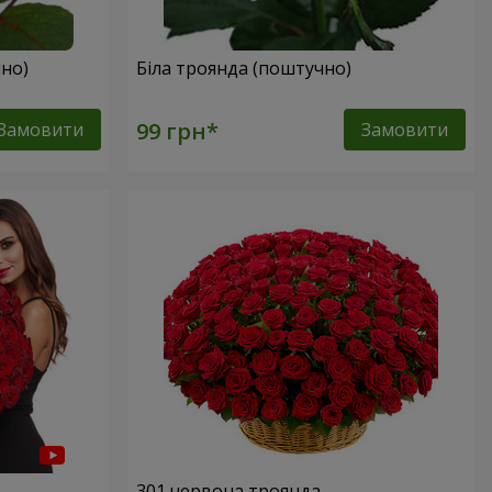
но)
Біла троянда (поштучно)
Замовити
Замовити
301 червона троянда