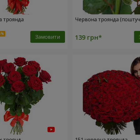
а троянда
Червона троянда (поштуч
Замовити
х троянд
151 червона троянда