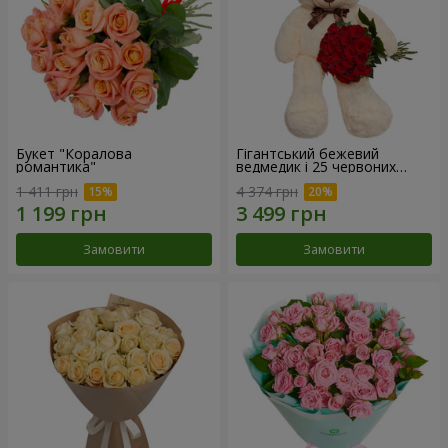
Букет "Коралова
Гігантський бежевий
романтика"
ведмедик і 25 червоних
троянд
1 411 грн
4 374 грн
Замовити
Замовити