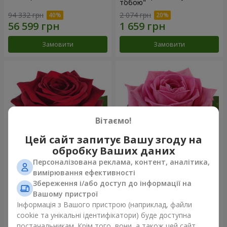
тобою"
94 332 грн
2 074 грн
Замовити
Замовити
Вітаємо!
Цей сайт запитує Вашу згоду на
обробку Ваших даних
Персоналізована реклама, контент, аналітика,
Червона троянда
Рожева троянда (поштучно)
вимірювання ефективності
(поштучно)
Збереження і/або доступ до інформації на
Вашому пристрої
Інформація з Вашого пристрою (наприклад, файли
cookie та унікальні ідентифікатори) буде доступна
Замовити
Замовити
постачальникам. Крім того, вони, а також цей сайт