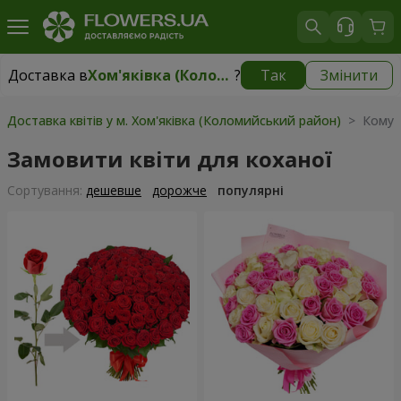
Доставка в
Хом'яківка (Коломийський район)
?
Так
Змінити
Доставка в
Хом'яківка (Коломийський район)
|
безкоштовно
Доставка квітів у м. Хом'яківка (Коломийський район)
> Кому >
Замовити квіти для коханої
Сортування:
дешевше
дорожче
популярні