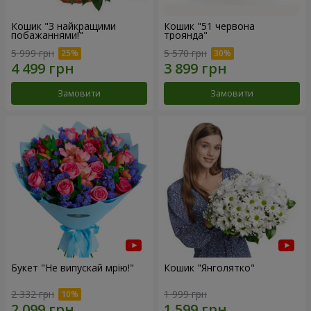
Кошик "З найкращими
Кошик "51 червона
побажаннями!"
троянда"
5 999 грн
5 570 грн
Замовити
Замовити
Букет "Не випускай мрію!"
Кошик "Янголятко"
2 332 грн
1 999 грн