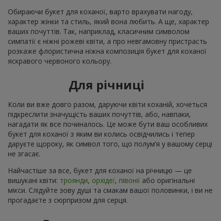
Обираючи букет для коханої, варто врахувати нагоду,
характер жінки та стиль, який вона любить. А ще, характер
ваших почуттів. Так, наприклад, класичним символом
симпатії є ніжні рожеві квіти, а про невгамовну пристрасть
розкаже флористична ніжна композиція букет для коханої
яскравого червоного кольору.
Для річниці
Коли ви вже довго разом, даруючи квіти коханій, хочеться
підкреслити значущість ваших почуттів, або, навпаки,
нагадати як все починалось. Це може бути ваш особливих
букет для коханої з яким ви колись освідчились і тепер
даруєте щороку, як символ того, що полум’я у вашому серці
не згасає.
Найчастіше за все, букет для коханої на річницю — це
вишукані квіти:
троянди
,
орхідеї
,
півонії
або оригінальні
мікси. Слідуйте зову душі та смакам вашої половинки, і ви не
прогадаєте з сюрпризом для серця.