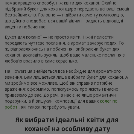
немає кращого способу, ніж квіти для коханої. Охайно
підібраний букет для коханої щиро передасть всі ваші емоції
без зайвих слів. Головне — підібрати саме ту композицію,
що дійсно сподобається вашій дівчині і задасть відповідні
акценти побаченню.
Букет для коханої — не просто квіти. Ніжні пелюстки
передають чуттєве послання, а аромат зачарує подих. То
ж, відправляючись на побачення і вибираючи букет для
коханої, докладіть зусиль, щоб ваше маленьке послання з
любов’ю вразило в саме серденько.
На Flowers.ua знайдеться все необхідне для ароматного
зізнання. Вам лишається лише вибрати букет для коханої. А
ми зробимо все можливе, щоб він справив потрібне
враження: оформимо, попіклуємось про якість і вчасно
привеземо до вас. До речі, в нас є не лише романтичні
подарунки, а й вишукані композиції для ваших
колег по
роботі
, які також потребують уваги.
Як вибрати ідеальні квіти для
коханої на особливу дату