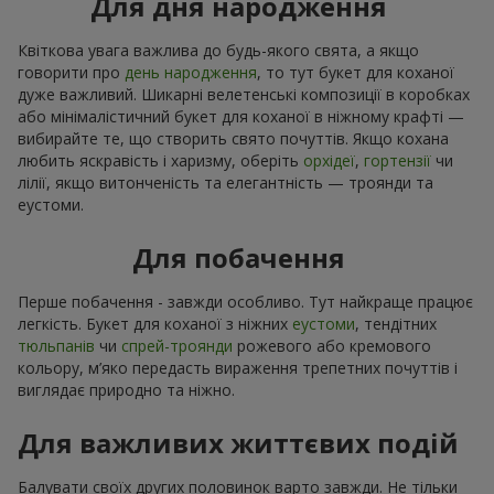
Для дня народження
Квіткова увага важлива до будь-якого свята, а якщо
говорити про
день народження
, то тут букет для коханої
дуже важливий. Шикарні велетенські композиції в коробках
або мінімалістичний букет для коханої в ніжному крафті —
вибирайте те, що створить свято почуттів. Якщо кохана
любить яскравість і харизму, оберіть
орхідеї
,
гортензії
чи
лілії, якщо витонченість та елегантність — троянди та
еустоми.
Для побачення
Перше побачення - завжди особливо. Тут найкраще працює
легкість. Букет для коханої з ніжних
еустоми
, тендітних
тюльпанів
чи
спрей-троянди
рожевого або кремового
кольору, м’яко передасть вираження трепетних почуттів і
виглядає природно та ніжно.
Для важливих життєвих подій
Балувати своїх других половинок варто завжди. Не тільки