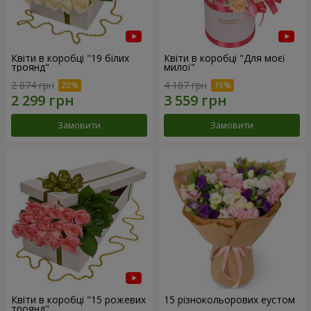
Квіти в коробці "19 білих
Квіти в коробці "Для моєї
троянд"
милої"
2 874 грн
4 187 грн
Замовити
Замовити
Квіти в коробці "15 рожевих
15 різнокольорових еустом
троянд"