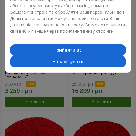
або застосунок зможуть зберігати інформацію з
Вашого пристрою та обробляти Ваші персональні дані.
Деякі постачальники можуть використовувати Ваші
дані на підставі законного інтересу. Ви можете змінити
свій вибір пізніше через посилання внизу сторінки.
Прийняти всі
Налаштувати
Кошик альстромерій
301 червона троянда
"Акварель"
3 834 грн
25 998 грн
Замовити
Замовити