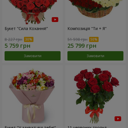
Букет "Сила Кохання!"
Композиція "Ти + Я"
8 227 грн
51 598 грн
Замовити
Замовити
Букет "У захваті від тебе!"
11 червоних троянд