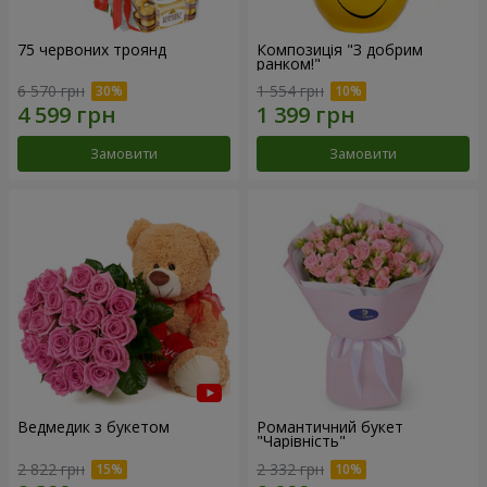
75 червоних троянд
Композиція "З добрим
ранком!"
6 570 грн
1 554 грн
Замовити
Замовити
Ведмедик з букетом
Романтичний букет
"Чарівність"
2 822 грн
2 332 грн