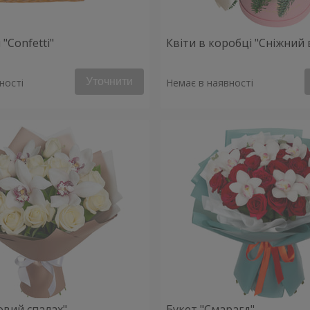
"Confetti"
Квіти в коробці "Сніжний 
Уточнити
ності
Немає в наявності
овий спалах"
Букет "Смарагд"