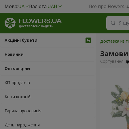
Мова:
UA
Валюта:
UAH
Все про Flowers.u
Акційні букети
Доставка квіті
Замови
Новинки
Сортування:
д
Оптові ціни
ХІТ продажів
Квіти коханій
Гаряча пропозиція
День народження