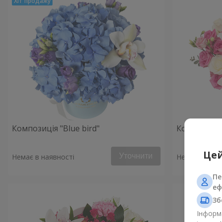
Композиція "Blue bird"
Композиція 
Цей
Уточнити
Немає в наявності
Немає в наяв
Пе
еф
Зб
Інформа