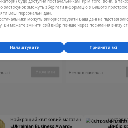
ікатори) буде доступна постачальникам. Крім того, вони, а тако
бо застосунок зможуть зберігати інформацію з Вашого пристрою
ти Ваші персональні дані.
постачальники можуть використовувати Ваші дані на підставі зак
у. Ви можете змінити свій вибір пізніше через посилання внизу ст
Налаштувати
Прийняти всі
 "Монако"
Композиція "Стукіт серця"
Уточнити
ності
Немає в наявності
Найкращий квітковий магазин
Доставка 
«Ukrainian Business Award»
«Вибір к