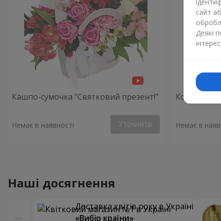
ідентиф
сайт а
обробля
Деякі 
інтерес
Кашпо-сумочка "Святковий презент!"
Композиція
Уточнити
Немає в наявності
Немає в наяв
Наші досягнення
Доставка квітів року в Україні
«Вибір країни»