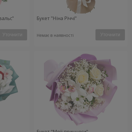
вальс"
Букет "Ніна Річчі"
Уточнити
Уточнити
Немає в наявності
Букет "Мрії принцеси"