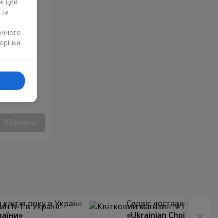
ж цей
 та
онного
орінки.
Уточнити
квітів року в Україні
Сервіс доставки квітів
раїни»
«Ukrainian Choice»