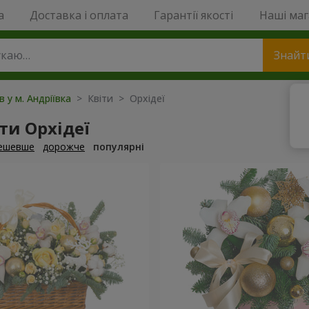
a
Доставка і оплата
Гарантії якості
Наші ма
Знайт
в у м. Андріївка
> Квіти > Орхідеї
ти Орхідеї
ешевше
дорожче
популярні