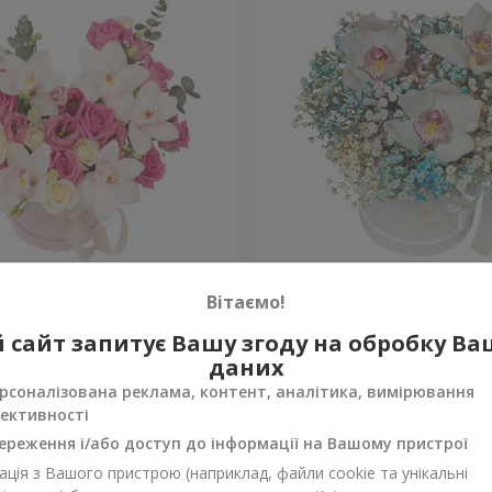
"Квітка Цісик"
Квіти в коробці "Райдужн
Вітаємо!
 сайт запитує Вашу згоду на обробку В
Уточнити
ності
Немає в наявності
даних
рсоналізована реклама, контент, аналітика, вимірювання
ективності
ереження і/або доступ до інформації на Вашому пристрої
ція з Вашого пристрою (наприклад, файли cookie та унікальні