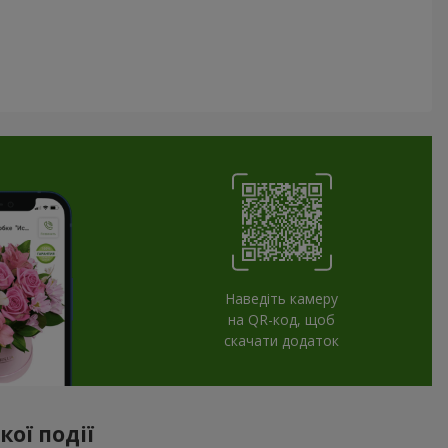
Наведіть камеру
на QR-код, щоб
скачати додаток
ої події