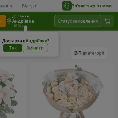
газини
Відгуки
Зв’яжіться з нами
Доставка в
и
Андріївка
Статус замовлення
1030 грн
Доставка в
Андріївка
?
Так
Змінити
Підкатегорії