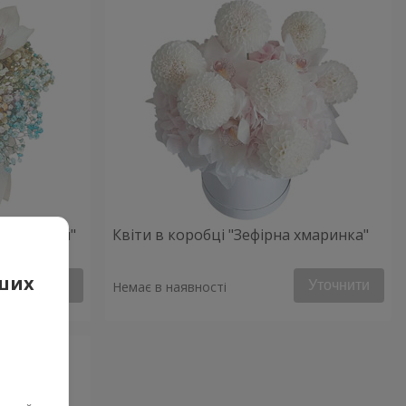
ий настрій"
Квіти в коробці "Зефірна хмаринка"
аших
Уточнити
Уточнити
Немає в наявності