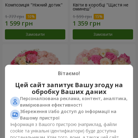
Композиція "Ніжний дотик"
Квіти в коробці "Щастя не
оминеш"
1 777 грн
1 599 грн
Замовити
Замовити
Вітаємо!
Цей сайт запитує Вашу згоду на
обробку Ваших даних
Персоналізована реклама, контент, аналітика,
вимірювання ефективності
Збереження і/або доступ до інформації на
Квіти в коробці "Соломія"
Композиція "Barbie"
Вашому пристрої
2 066 грн
2 532 грн
Інформація з Вашого пристрою (наприклад, файли
cookie та унікальні ідентифікатори) буде доступна
постачальникам. Крім того, вони, а також цей сайт