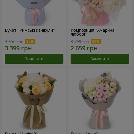
Букет "Римські канікули"
Композиція "Хмарина
любові"
4 856 грн
3 799 грн
Замовити
Замовити
Букет "Мерікей"
Букет "Adele"