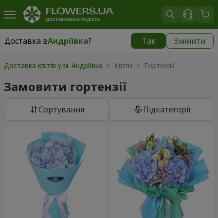
Доставка в
Андріївка
?
Так
Змінити
Доставка в
Андріївка
|
1030 грн
Доставка квітів у м. Андріївка
> Квіти > Гортензії
Замовити гортензії
Сортування
Підкатегорії