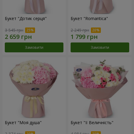
Букет "Дотик серця"
Букет "Romantica"
3 545 грн
2 249 грн
Замовити
Замовити
Букет "Моя душа"
Букет "Її Величність"
2 374 грн
4 084 грн