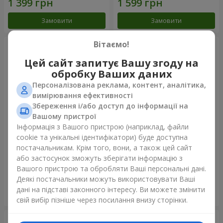
Замовити
Замовити
Вітаємо!
Цей сайт запитує Вашу згоду на
обробку Ваших даних
Персоналізована реклама, контент, аналітика,
вимірювання ефективності
Збереження і/або доступ до інформації на
Вашому пристрої
Інформація з Вашого пристрою (наприклад, файли
cookie та унікальні ідентифікатори) буде доступна
Букет кущових троянд
Букет "Дотик кохання" +
постачальникам. Крім того, вони, а також цей сайт
Raffaello
або застосунок зможуть зберігати інформацію з
1 954 грн
1 999 грн
Вашого пристрою та обробляти Ваші персональні дані.
Деякі постачальники можуть використовувати Ваші
дані на підставі законного інтересу. Ви можете змінити
Замовити
Замовити
свій вибір пізніше через посилання внизу сторінки.