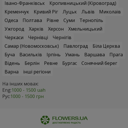
Івано-Франківськ
Кропивницький (Кіровоград)
Кременчук
Кривий Ріг
Луцьк
Львів
Миколаїв
Одеса
Полтава
Рівне
Суми
Тернопіль
Ужгород
Харків
Херсон
Хмельницький
Черкаси
Чернівці
Чернігів
Самар (Новомосковськ)
Павлоград
Біла Церква
Буча
Васильків
Ірпінь
Умань
Варшава
Прага
Відень
Берлін
Ревне
Бургас
Сонячний берег
Варна
інші регіони
На інших мовах:
Eng:
1000 - 1500 uah
Рус:
1000 - 1500 грн