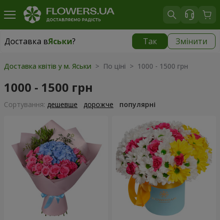
Доставка в
Яськи
?
Так
Змінити
Доставка в
Яськи
|
855 грн
Доставка квітів у м. Яськи
> По ціні > 1000 - 1500 грн
1000 - 1500 грн
Сортування:
дешевше
дорожче
популярні