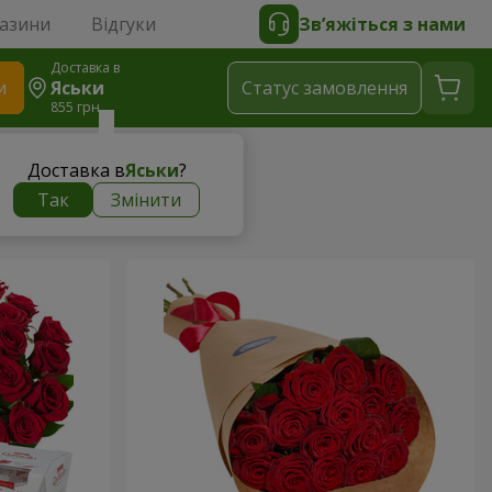
газини
Відгуки
Зв’яжіться з нами
Доставка в
и
Яськи
Статус замовлення
855 грн
Доставка в
Яськи
?
Так
Змінити