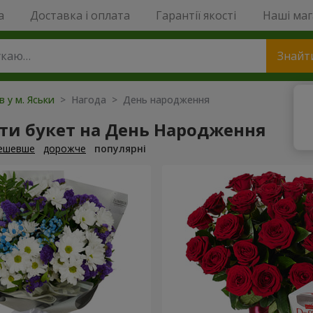
a
Доставка і оплата
Гарантії якості
Наші ма
Знайт
в у м. Яськи
> Нагода > День народження
ти букет на День Народження
ешевше
дорожче
популярні