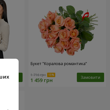
вона
Букет "Коралова романтика"
1 716 грн
аших
Замовити
Замовити