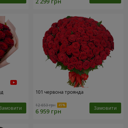
нд
101 червона троянда
12 653 грн
Замовити
Замовити