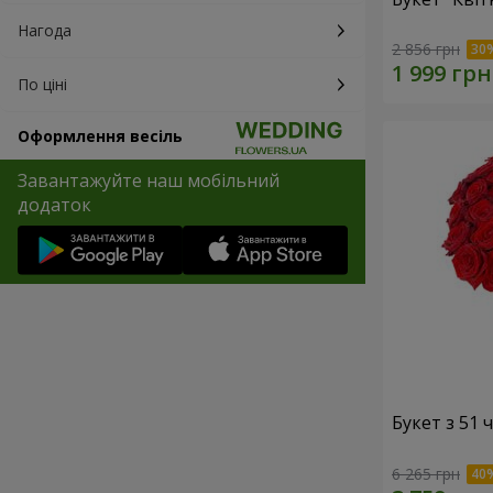
Нагода
2 856 грн
По ціні
Оформлення весіль
Завантажуйте наш мобільний
додаток
Букет з 51
6 265 грн