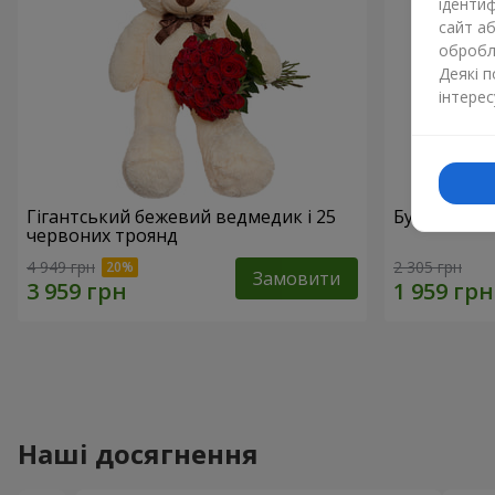
ідентиф
сайт а
обробля
Деякі 
інтерес
Гігантський бежевий ведмедик і 25
Букет з 21
червоних троянд
4 949 грн
2 305 грн
Замовити
Наші досягнення