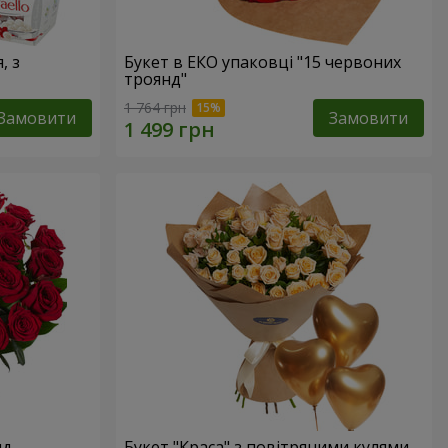
, з
Букет в ЕКО упаковці "15 червоних
троянд"
1 764 грн
Замовити
Замовити
нд
Букет "Краса" з повітряними кулями