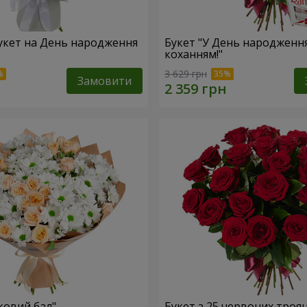
укет на День народження
Букет "У День народження
коханням!"
3 629 грн
Замовити
ковий бал"
Букет з 25 червоних троя