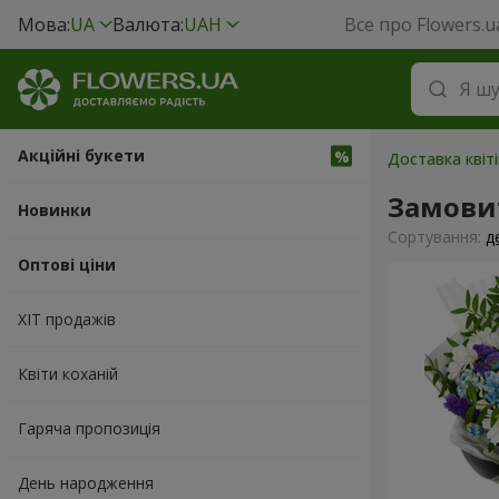
Мова:
UA
Валюта:
UAH
Все про Flowers.u
Акційні букети
Доставка квіті
Замови
Новинки
Сортування:
д
Оптові ціни
ХІТ продажів
Квіти коханій
Гаряча пропозиція
День народження