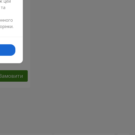
ж цей
 та
онного
орінки.
Замовити