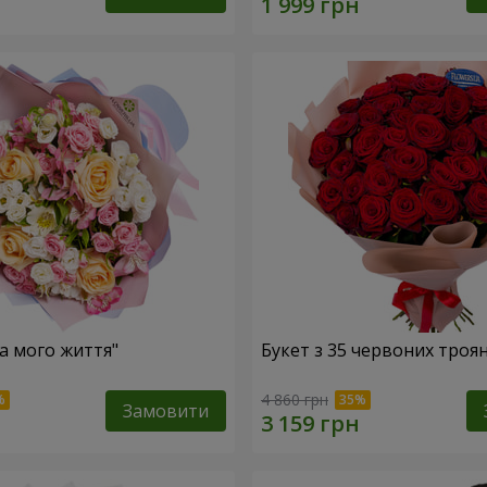
ка мого життя"
Букет з 35 червоних троя
4 860 грн
Замовити