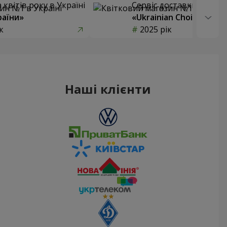
квітів року в Україні
Сервіс доставки квітів
раїни»
«Ukrainian Choice»
к
2025 рік
Наші клієнти