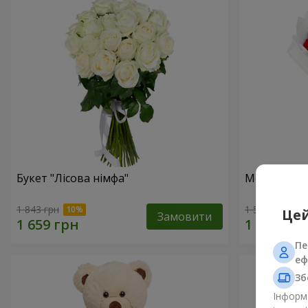
Букет "Лісова німфа"
Монобукет 
1 843 грн
1 574 грн
Цей
Замовити
Пе
еф
Зб
Інформа