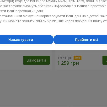
ікатори) буде доступна постачальникам. Крім того, вони, а тако
бо застосунок зможуть зберігати інформацію з Вашого пристрою
ти Ваші персональні дані.
постачальники можуть використовувати Ваші дані на підставі зак
у. Ви можете змінити свій вибір пізніше через посилання внизу ст
Налаштувати
Прийняти всі
 кремової троянди
Букет "Яскраві сонечка!"
1 574 грн
Замовити