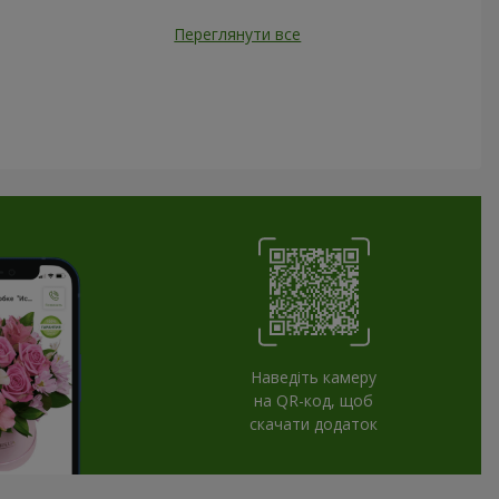
Переглянути все
Наведіть камеру
на QR-код, щоб
скачати додаток