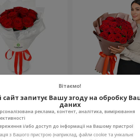
з 11 червоних троянд
Букет в упаковці "21 чер
Вітаємо!
троянда!"
2 699 грн
 сайт запитує Вашу згоду на обробку В
Замовити
даних
рсоналізована реклама, контент, аналітика, вимірювання
ективності
ереження і/або доступ до інформації на Вашому пристрої
ція з Вашого пристрою (наприклад, файли cookie та унікальні