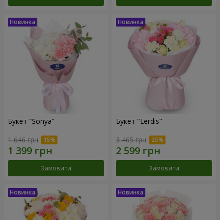
Букет "Sonya"
Букет "Lerdis"
1 646 грн
3 465 грн
Замовити
Замовити