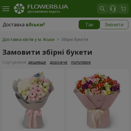
Доставка в
Яськи
?
Так
Змінити
Доставка в
Яськи
|
855 грн
Доставка квітів у м. Яськи
> Збірні букети
Замовити збірні букети
Сортування:
дешевше
дорожче
популярні