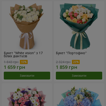
Букет "White vision" з 17
Букет "Портофіно"
білих діантусів
1 843 грн
2 324 грн
Замовити
Замовити