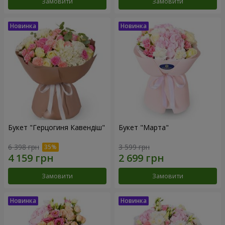
Замовити
Замовити
Букет "Герцогиня Кавендіш"
Букет "Марта"
6 398 грн
3 599 грн
Замовити
Замовити