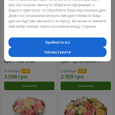
або застосунок зможуть зберігати інформацію з
Вашого пристрою та обробляти Ваші персональні дані.
Деякі постачальники можуть використовувати Ваші
дані на підставі законного інтересу. Ви можете змінити
свій вибір пізніше через посилання внизу сторінки.
Прийняти всі
Налаштувати
Букет "Your Smile"
Букет "Дотик ніжності"
5 141 грн
2 949 грн
Замовити
Замовити