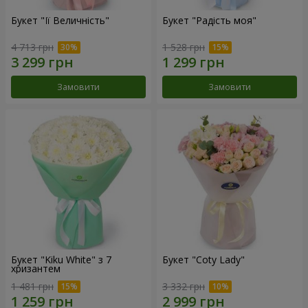
Букет "Її Величність"
Букет "Радість моя"
4 713 грн
1 528 грн
Замовити
Замовити
Букет "Kiku White" з 7
Букет "Coty Lady"
хризантем
1 481 грн
3 332 грн