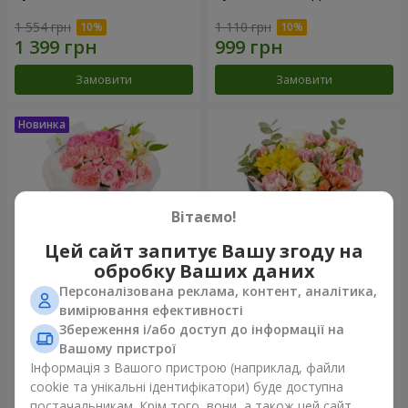
1 554 грн
1 110 грн
Замовити
Замовити
Вітаємо!
Цей сайт запитує Вашу згоду на
обробку Ваших даних
Персоналізована реклама, контент, аналітика,
Букет "Рожевий зефір"
Букет "Дзінтарс"
вимірювання ефективності
Збереження і/або доступ до інформації на
1 528 грн
2 116 грн
Вашому пристрої
Інформація з Вашого пристрою (наприклад, файли
cookie та унікальні ідентифікатори) буде доступна
Замовити
Замовити
постачальникам. Крім того, вони, а також цей сайт