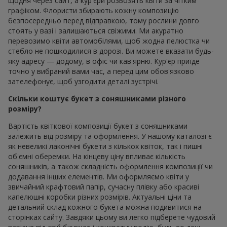
щодня через сайт, а кур'єри розвозять квіти за чітким
графіком. Флористи збирають кожну композицію
безпосередньо перед відправкою, тому рослини довго
стоять у вазі і залишаються свіжими. Ми акуратно
перевозимо квіти автомобілями, щоб жодна пелюстка чи
стебло не пошкодилися в дорозі. Ви можете вказати будь-
яку адресу — додому, в офіс чи кав'ярню. Кур'єр приїде
точно у вибраний вами час, а перед цим обов'язково
зателефонує, щоб узгодити деталі зустрічі.
Скільки коштує букет з соняшниками різного
розміру?
Вартість квіткової композиції букет з соняшниками
залежить від розміру та оформлення. У нашому каталозі є
як невеликі лаконічні букети з кількох квіток, так і пишні
об'ємні оберемки. На кінцеву ціну впливає кількість
соняшників, а також складність оформлення композиції чи
додавання інших елементів. Ми оформляємо квіти у
звичайний крафтовий папір, сучасну плівку або красиві
капелюшні коробки різних розмірів. Актуальні ціни та
детальний склад кожного букета можна подивитися на
сторінках сайту. Завдяки цьому ви легко підберете чудовий