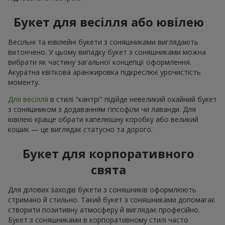
Букет для весілля або ювілею
Весільні та ювілейні букети з соняшниками виглядають
витончено. У цьому випадку букет з соняшниками можна
вибрати як частину загальної концепції оформлення.
Акуратна квіткова аранжировка підкреслює урочистість
моменту.
Для весілля
в стилі "кантрі" підійде невеликий охайний букет
з соняшником з додаванням гіпсофіли чи лаванди. Для
ювілею краще обрати капелюшну коробку або великий
кошик — це виглядає статусно та дорого.
Букет для корпоративного
свята
Для ділових заходів букети з соняшників оформлюють
стримано й стильно. Такий букет з соняшниками допомагає
створити позитивну атмосферу й виглядає професійно.
Букет з соняшниками в корпоративному стилі часто