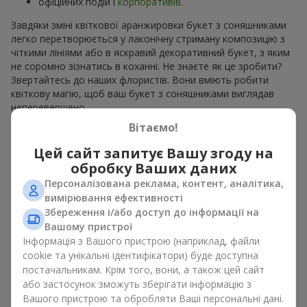
офіційних подій і
корпоративів
.
Завдяки зміні квіткової аранжировки букет з соняшниками
легко перетворюється у лаконічну стриману композицію з
чіткими лініями або в яскравий декоративний букет, з яким
не соромно зізнатись в коханні. Не знаєте як це зробити?
Звертайтесь до наших флористів. Вони вміють робити
квіткову магію, щоб ваш букет з соняшниками виглядав
неперевершено.
Вітаємо!
Види букетів з соняшниками
Цей сайт запитує Вашу згоду на
обробку Ваших даних
Асортимент
Flowers.ua
дозволяє вибрати букети з
соняшниками у різних стилях. На наших сторінках ви можете
Персоналізована реклама, контент, аналітика,
знайти:
вимірювання ефективності
Збереження і/або доступ до інформації на
моно букети з 7, 9 або 11 квітів;
Вашому пристрої
ніжні композиції доповненні сезонними рослинами;
Інформація з Вашого пристрою (наприклад, файли
витончені поєднання з класичними трояндами;
cookie та унікальні ідентифікатори) буде доступна
яскраві букети з паростками ніжної зелені.
постачальникам. Крім того, вони, а також цей сайт
Єдиний нюанс, соняшники — це сезонні квіти, які доступні
або застосунок зможуть зберігати інформацію з
для продажу лише в сезон цвітіння.
Вашого пристрою та обробляти Ваші персональні дані.