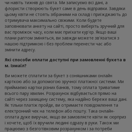
чи навіть тижнів до свята. Ми записуємо всі дані, а
флористи створюють букет саме в день відправки. Завдяки
цьому квіти не стоять зібраними на складі і приїжджають до
отримувача максимально свіжими. Коли будете
заповнювати анкету на сайті, просто виберіть зручний для
вас проміжок часу, коли має приїхати кур'єр. Якщо ваші
плани раптом зміняться, ви завжди можете зв'язатися з
нашою підтримкою і без проблем перенести час або
змінити адресу.
Які способи оплати доступні при замовленні букета в
м. Ізмаїл?
Ви можете сплатити за букет з соняшниками онлайн
карткою або за допомогою зручної платіжної системи. Ми
приймаємо картки різних банків, тому оплата триватиме
всього пару хвилин. Розрахунок відбувається прямо на
сайті через захищену систему, яка надійно береже ваші дані.
Як тільки платіж пройде, ви отримаєте повідомлення та
електронний чек на телефон або пошту. Така онлайн-
оплата дуже виручає, якщо ви замовляєте квіти як сюрприз
і хочете, щоб їх вручили людині одразу в руки. Також ми
працюємо з безготівковим розрахунком і за потреби