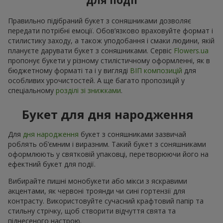
для події
Правильно підібраний букет з соняшниками дозволяє
передати потрібні емоції. Обов’язково враховуйте формат і
стилистику заходу, а також уподобання і смаки людини, якій
плануєте дарувати букет з соняшниками. Сервіс
Flowers.ua
пропонує букети у різному стилістичному оформленні, як в
бюджетному форматі та і у вигляді
ВІП композицій
для
особливих урочистостей. А ще багато пропозицій у
спеціальному
розділі зі знижками
.
Букет для дня народження
Для
дня народження
букет з соняшниками зазвичай
роблять об’ємним і виразним. Такий букет з соняшниками
оформлюють у святковій упаковці, перетворюючи його на
ефектний букет для події.
Вибирайте пишні монобукети або мікси з яскравими
акцентами, як червоні троянди чи сині гортензії для
контрасту. Використовуйте сучасний крафтовий папір та
стильну стрічку, щоб створити відчуття свята та
піднесеного настрою.