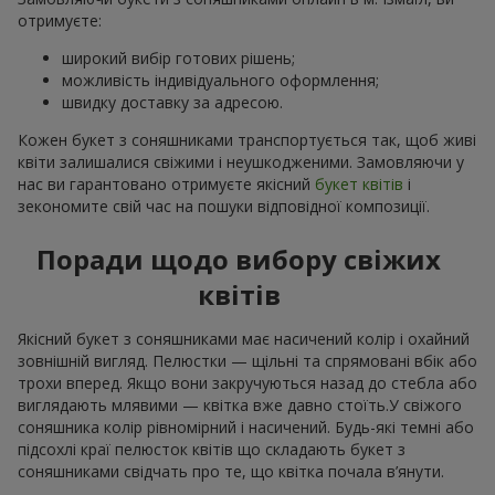
отримуєте:
широкий вибір готових рішень;
можливість індивідуального оформлення;
швидку доставку за адресою.
Кожен букет з соняшниками транспортується так, щоб живі
квіти залишалися свіжими і неушкодженими. Замовляючи у
нас ви гарантовано отримуєте якісний
букет квітів
і
зекономите свій час на пошуки відповідної композиції.
Поради щодо вибору свіжих
квітів
Якісний букет з соняшниками має насичений колір і охайний
зовнішній вигляд. Пелюстки — щільні та спрямовані вбік або
трохи вперед. Якщо вони закручуються назад до стебла або
виглядають млявими — квітка вже давно стоїть.У свіжого
соняшника колір рівномірний і насичений. Будь-які темні або
підсохлі краї пелюсток квітів що складають букет з
соняшниками свідчать про те, що квітка почала в’янути.