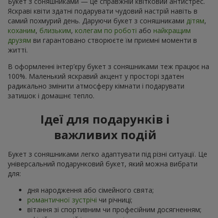
Букет з соняшниками — це справжній квітковий антистрес.
Яскраві квіти здатні подарувати чудовий настрій навіть в
самий похмурий день. Даруючи букет з соняшниками
дітям
,
коханим
,
близьким
,
колегам по роботі
або
найкращим
друзям
ви гарантовано створюєте їм приємні моменти в
житті.
В оформленні інтер’єру букет з соняшниками теж працює на
100%. Маленький яскравий акцент у просторі здатен
радикально змінити атмосферу кімнати і подарувати
затишок і домашнє тепло.
Ідеї для подарунків і
важливих подій
Букет з соняшниками легко адаптувати під різні ситуації. Це
універсальний подарунковий букет, який можна вибрати
для:
дня народження або сімейного свята;
романтичної зустрічі
чи річниці;
вітання зі спортивним чи професійним досягненням;