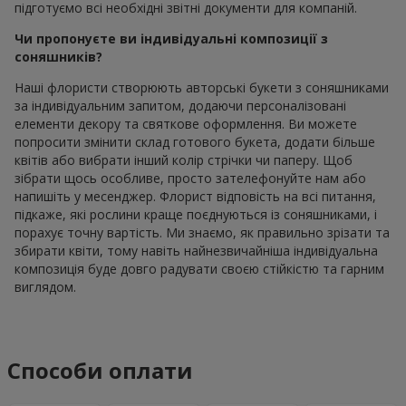
підготуємо всі необхідні звітні документи для компаній.
Чи пропонуєте ви індивідуальні композиції з
соняшників?
Наші флористи створюють авторські букети з соняшниками
за індивідуальним запитом, додаючи персоналізовані
елементи декору та святкове оформлення. Ви можете
попросити змінити склад готового букета, додати більше
квітів або вибрати інший колір стрічки чи паперу. Щоб
зібрати щось особливе, просто зателефонуйте нам або
напишіть у месенджер. Флорист відповість на всі питання,
підкаже, які рослини краще поєднуються із соняшниками, і
порахує точну вартість. Ми знаємо, як правильно зрізати та
збирати квіти, тому навіть найнезвичайніша індивідуальна
композиція буде довго радувати своєю стійкістю та гарним
виглядом.
Способи оплати