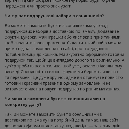
варіант під свій бюджет і конкретну подію, будь то день
народження чи просто знак уваги.
Чи є у вас подарункові набори з соняшників?
Ви можете замовити букети з соняшниками у складі
подарункових наборів з доставкою по Ізмаїлу. Додавайте
фрукти, цукерки, м’які іграшки або листівки з привітаннями,
щоб справити гарне враження. Скласти такий набір можна
прямо під час замовлення на сайті, просто додавши
потрібні позиції до кошика. Ми акуратно оформимо готовий
подарунок так, щоби це виглядало дорого та оригінально. А
кур'єр зробить все можливе, щоб усе доїхало в ідеальному
вигляді. Солодощі та сезонні фрукти ми беремо лише свіжі
та перевірені. Це дуже зручно, адже ви отримуєте повністю
готовий і красивий презент в одному замовленні й не
витрачаєте час на пошуки подарунків по різних магазинах.
Чи можна замовити букет з соняшниками на
конкретну дату?
Так. Ви можете замовити букет з соняшниками з
доставкою по Ізмаїлу на потрібний день та час. Наш сайт
дозволяє оформити доставку заздалегідь — за кілька днів