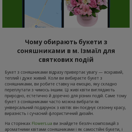
Чому обирають букети з
соняшниками в м. Ізмаїл для
святкових подій
Букет з соняшниками відразу привертає увагу — яскравий,
теплий і дуже живий. Коли ви вибираєте букет з
соняшниками, ви робите ставку на емоцію, яку складно
переплутати з чимось іншим. Ці живі квіти виглядають
природно, естетично й доречно для різних подій. Саме тому
букет з соняшниками часто можна вибрати як
універсальний подарунок з квітів: він поєднує сезонну красу,
виразність і сучасний флористичний дизайн.
На сторінках
Flowers.ua
ви знайдете безліч композицій з
ароматними квітами соняшниками і як самостійні букети, і