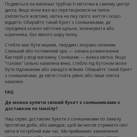
Подивіться на маленькі трубчасті квіточки в самому центрі
диска. Якщо вони вже всі перетворилися на пилок
(сиплються жовтим), квітка на піку свого життя і скоро
відцвіте. Обирайте такий букет з соняшниками, де
серединка кожної квіточки щільна, зеленкувата або
коричнева, без явного шару пилку.
Стебло має бути міцним, твердим і яскраво-зеленим.
Слизький або потемнілий зріз — ознака розмноження
бактерій у воді магазину. Соняшник — важка квітка. Якщо
“голова" сильно нахилена вниз, стебло під бутоном може
бути підламаним або занадто м'яким. Обирайте такий букет
з соняшниками, де квіти стоять рівно або лише злегка
нахилені.
FAQ
Де можна купити свіжий букет з соняшниками з
доставкою по Ізмаїлу?
Наш сервіс доставляє букети з соняшниками по Ізмаїлу
протягом доби, або швидше, щоб ви могли отримати свої
квіти в потрібний вам час. Ми приймаємо замовлення