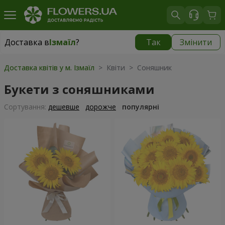
Доставка в
Ізмаїл
?
Так
Змінити
Доставка в
Ізмаїл
|
безкоштовно
Доставка квітів у м. Ізмаїл
> Квіти > Соняшник
Букети з соняшниками
Сортування:
дешевше
дорожче
популярні