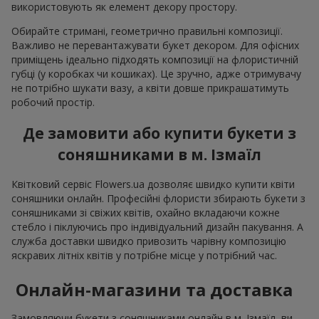
використовують як елемент декору простору.
Обирайте стримані, геометрично правильні композиції.
Важливо не перевантажувати букет декором. Для офісних
приміщень ідеально підходять композиції на флористичній
губці (у коробках чи кошиках). Це зручно, адже отримувачу
не потрібно шукати вазу, а квіти довше прикрашатимуть
робочий простір.
Де замовити або купити букети з
соняшниками в м. Ізмаїл
Квітковий сервіс Flowers.ua дозволяє швидко купити квіти
соняшники онлайн. Професійні флористи збирають букети з
соняшниками зі свіжих квітів, охайно вкладаючи кожне
стебло і піклуючись про індивідуальний дизайн пакування. А
служба доставки швидко привозить чарівну композицію
яскравих літніх квітів у потрібне місце у потрібний час.
Онлайн-магазини та доставка
Замовляючи букети з соняшниками онлайн в м. Ізмаїл, ви