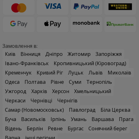
Замовлення в:
Київ
Вінниця
Дніпро
Житомир
Запоріжжя
Івано-Франківськ
Кропивницький (Кіровоград)
Кременчук
Кривий Ріг
Луцьк
Львів
Миколаїв
Одеса
Полтава
Рівне
Суми
Тернопіль
Ужгород
Харків
Херсон
Хмельницький
Черкаси
Чернівці
Чернігів
Самар (Новомосковськ)
Павлоград
Біла Церква
Буча
Васильків
Ірпінь
Умань
Варшава
Прага
Відень
Берлін
Ревне
Бургас
Сонячний берег
Варна
інші регіони