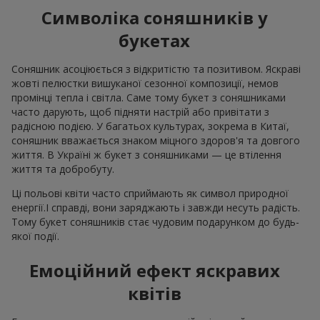
Символіка соняшників у
букетах
Соняшник асоціюється з відкритістю та позитивом. Яскраві
жовті пелюстки вишуканої сезонної композиції, немов
промінці тепла і світла. Саме тому букет з соняшниками
часто дарують, щоб підняти настрій або привітати з
радісною подією. У багатьох культурах, зокрема в Китаї,
соняшник вважається знаком міцного здоров'я та довгого
життя. В Україні ж букет з соняшниками — це втілення
життя та добробуту.
Ці польові квіти часто сприймають як символ природної
енергії.І справді, вони заряджають і завжди несуть радість.
Тому букет соняшників стає чудовим подарунком до будь-
якої події.
Емоційний ефект яскравих
квітів