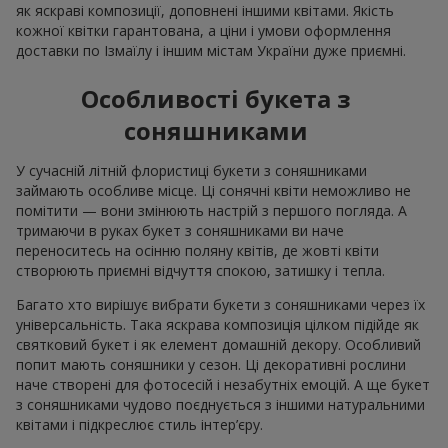
як яскраві композиції, доповнені іншими квітами. Якість
кожної квітки гарантована, а ціни і умови оформлення
доставки по Ізмаїлу і іншим містам України дуже приємні.
Особливості букета з
соняшниками
У сучасній літній флористиці букети з соняшниками
займають особливе місце. Ці сонячні квіти неможливо не
помітити — вони змінюють настрій з першого погляда. А
тримаючи в руках букет з соняшниками ви наче
переноситесь на осінню поляну квітів, де жовті квіти
створюють приємні відчуття спокою, затишку і тепла.
Багато хто вирішує вибрати букети з соняшниками через їх
універсальність. Така яскрава композиція цілком підійде як
святковий букет і як елемент домашній декору. Особливий
попит мають соняшники у сезон. Ці декоративні рослини
наче створені для фотосесій і незабутніх емоцій. А ще букет
з соняшниками чудово поєднується з іншими натуральними
квітами і підкреслює стиль інтер’єру.