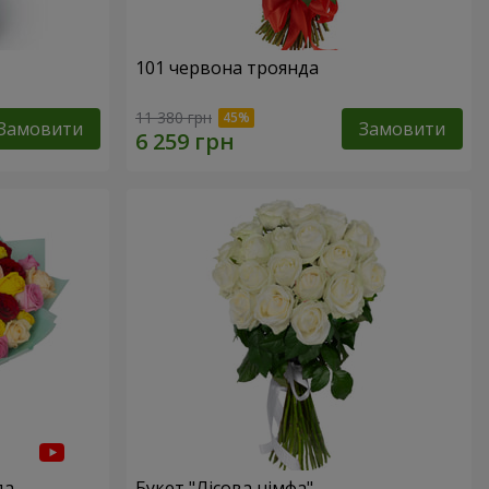
101 червона троянда
11 380 грн
Замовити
Замовити
да
Букет "Лісова німфа"