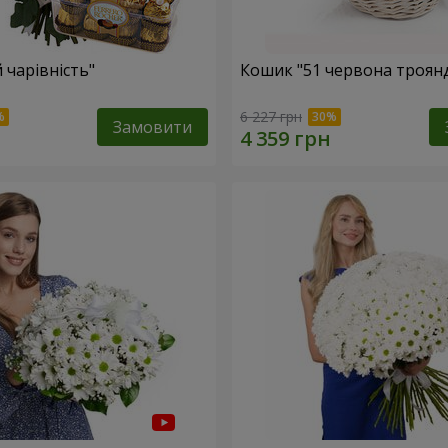
 чарівність"
Кошик "51 червона троян
6 227 грн
Замовити