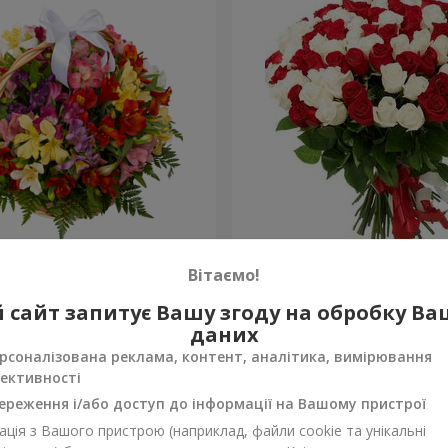
тромерій "Акварель"
101 червона і біла троянд
Вітаємо!
6 843 грн
 сайт запитує Вашу згоду на обробку В
Замовити
даних
рсоналізована реклама, контент, аналітика, вимірювання
ективності
ереження і/або доступ до інформації на Вашому пристрої
ція з Вашого пристрою (наприклад, файли cookie та унікальні