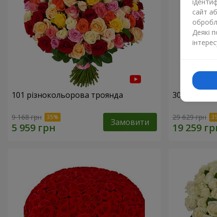
ідентиф
сайт а
обробля
Деякі 
інтерес
101 різнокольорова троянда
301 червон
9 168 грн
29 629 грн
Замовити