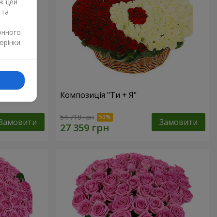
ж цей
 та
онного
орінки.
Композиція "Ти + Я"
54 718 грн
Замовити
Замовити