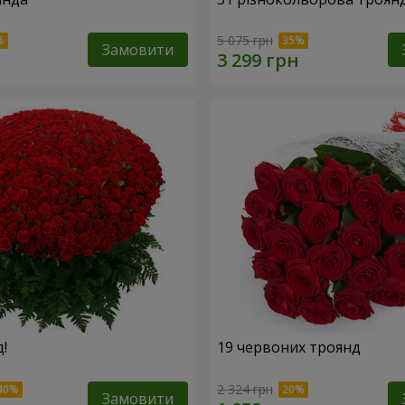
5 075 грн
Замовити
!
19 червоних троянд
2 324 грн
Замовити