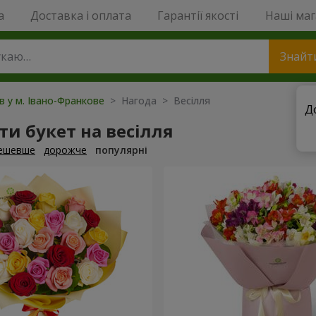
a
Доставка і оплата
Гарантії якості
Наші ма
Знайт
ів у м. Івано-Франкове
> Нагода > Весілля
Д
и букет на весілля
ешевше
дорожче
популярні