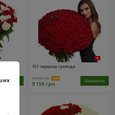
а
151 червона троянда
16 653 грн
аших
Замовити
Замовити