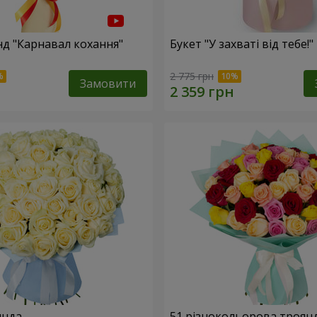
нд "Карнавал кохання"
Букет "У захваті від тебе!"
2 775 грн
Замовити
янда
51 різнокольорова троян