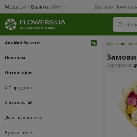
Мова:
UA
Валюта:
UAH
Все про Flowers.u
Акційні букети
Доставка квіт
Замовит
Новинки
Сортування:
д
Оптові ціни
ХІТ продажів
Квіти коханій
День народження
Букети тижня