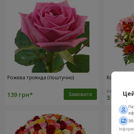
Рожева троянда (поштучно)
Кошик альс
3 834 грн
Цей
Замовити
Пе
еф
Зб
Інформа