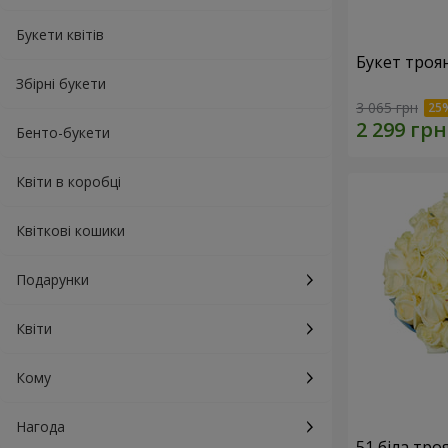
Букети квітів
Букет троя
Збірні букети
3 065 грн
Бенто-букети
Квіти в коробці
Квіткові кошики
Подарунки
Квіти
Кому
Нагода
51 біла тро