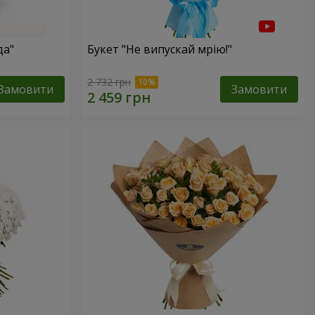
да"
Букет "Не випускай мрію!"
2 732 грн
Замовити
Замовити