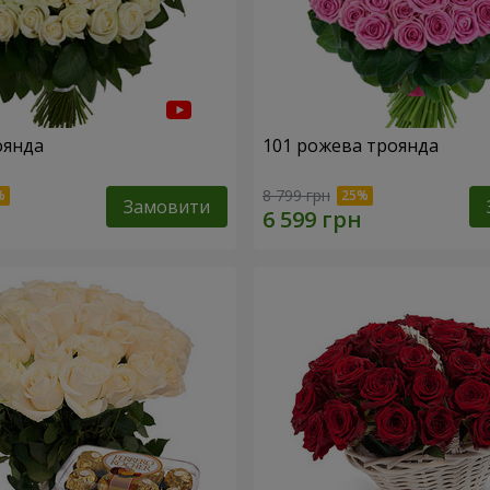
оянда
101 рожева троянда
8 799 грн
Замовити