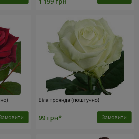
но)
Біла троянда (поштучно)
Замовити
Замовити