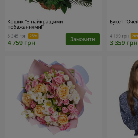
Кошик "З найкращими
Букет "Очей
побажаннями!"
6 345 грн
4 199 грн
Замовити