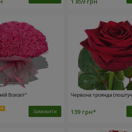
мій Всесвіт"
Червона троянда (поштуч
Замовити