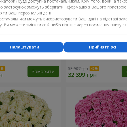
ікатори) буде доступна постачальникам. Крім того, вони, а тако
бо застосунок зможуть зберігати інформацію з Вашого пристрою
ти Ваші персональні дані.
постачальники можуть використовувати Ваші дані на підставі зак
у. Ви можете змінити свій вибір пізніше через посилання внизу ст
Налаштувати
Прийняти всі
а троянда
501 червона троянда
58 907 грн
Замовити