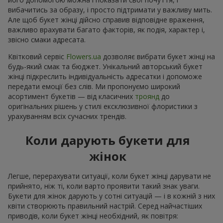
вибачитись за образу, і просто підтримати у важливу мить.
Але щоб букет жінці дійсно справив відповідне враження,
важливо врахувати багато факторів, як подія, характер і,
звісно смаки адресата.
Квітковий сервіс
Flowers.ua
дозволяє вибрати букет жінці на
будь-який смак та бюджет. Унікальний авторський букет
жінці підкреслить індивідуальність адресатки і допоможе
передати емоції без слів. Ми пропонуємо широкий
асортимент букетів — від класичних
троянд
до
оригінальних рішень у стилі ексклюзивної флористики з
урахуванням всіх сучасних трендів.
Коли дарують букети для
жінок
Легше, перерахувати ситуації, коли букет жінці дарувати не
прийнято, ніж ті, коли варто проявити такий знак уваги.
Букети для жінок дарують у сотні ситуацій — і в кожній з них
квіти створюють правильний настрій. Серед найчастіших
приводів, коли букет жінці необхідний, як повітря: