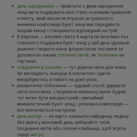
день народження
— привітати з днем народження
жінці квіти подарувати вже стало основним правилом
етикету, який ніколи не втрачає актуальності;
іменинна композиція букет жінці має передавати
яскраві емоції і створювати відповідний настрій;
8 березня — весняне свято 8 марта не можливо без
стильного подарунка букет жінці; у цей день ідеальне
рішення створити ніжне флористичне послання за
допомогою ніжних
сезонних квітів
, як
тюльпани
чи
гортензії;
освідчення в кохання
— тут доречні квіти для жінки,
які виглядають значуще й елегантно і здатні
викарбуватись в пам’яті на довгі роки;
романтичне побачення — чудовий спосіб дарувати
квіти спонтанно, створюючи маленьку магію буднів;
тут може бути використаний і звичайний
мінімалістичний букет жінці, і розкішна композиція —
все визначається настроєм;
день матері
— не варто залишати найріднішу людину
без уваги у важливий день; вибирайте теплі
поєднання квітів або сезонні комбінації, щоб зігріти
серце
матусі
;