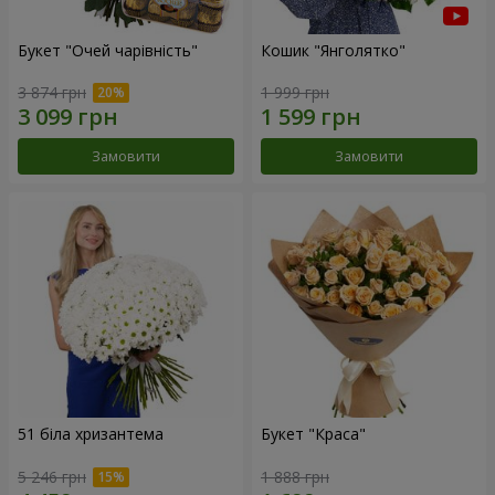
Букет "Очей чарівність"
Кошик "Янголятко"
3 874 грн
1 999 грн
Замовити
Замовити
51 біла хризантема
Букет "Краса"
5 246 грн
1 888 грн