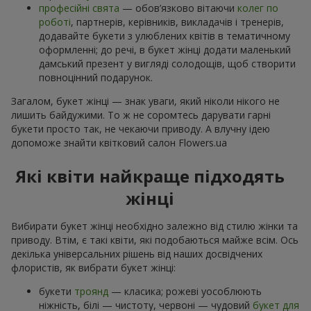
професійні свята
— обов’язково вітаючи
колег по
роботі
, партнерів, керівників, викладачів і тренерів,
додавайте букети з улюблених квітів в тематичному
оформленні; до речі, в букет жінці додати маленький
дамський презент у вигляді солодощів, щоб створити
повноцінний подарунок.
Загалом, букет жінці — знак уваги, який ніколи нікого не
лишить байдужими. То ж не соромтесь дарувати гарні
букети просто так, не чекаючи приводу. А влучну ідею
допоможе знайти квітковий салон Flowers.ua
Які квіти найкраще підходять
жінці
Вибирати букет жінці необхідно залежно від стилю жінки та
приводу. Втім, є такі квіти, які подобаються майже всім. Ось
декілька універсальних рішень від наших досвідчених
флористів, як вибрати букет жінці:
букети
троянд
— класика; рожеві уособлюють
ніжність, білі — чистоту, червоні — чудовий
букет для