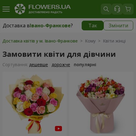
Доставка в
Івано-Франкове
?
Так
Змінити
Доставка в
Івано-Франкове
|
537 грн
Доставка квітів у м. Івано-Франкове
> Кому > Квіти жінці
Замовити квіти для дівчини
Сортування:
дешевше
дорожче
популярні