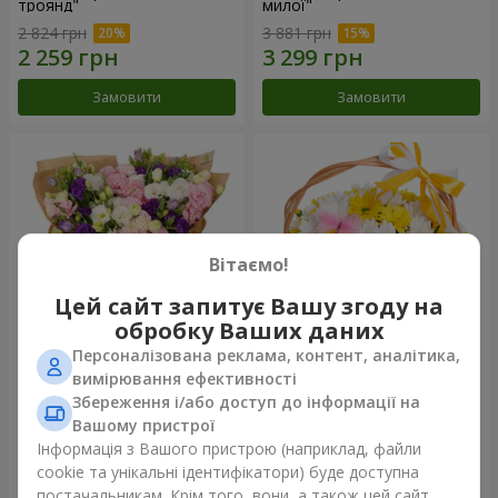
троянд"
милої"
2 824 грн
3 881 грн
Замовити
Замовити
Вітаємо!
Цей сайт запитує Вашу згоду на
обробку Ваших даних
Персоналізована реклама, контент, аналітика,
15 різнокольорових еустом
Кошик "Сонечко"
вимірювання ефективності
Збереження і/або доступ до інформації на
3 199 грн
1 732 грн
Вашому пристрої
Інформація з Вашого пристрою (наприклад, файли
cookie та унікальні ідентифікатори) буде доступна
Замовити
Замовити
постачальникам. Крім того, вони, а також цей сайт