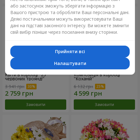
або застосунок зможуть зберігати інформацію з
Вашого пристрою та обробляти Ваші персональні дані.
Деякі постачальники можуть використовувати Ваші
дані на підставі законного інтересу. Ви можете змінити
свій вибір пізніше через посилання внизу сторінки.
Прийняти всі
Налаштувати
Квіти в коробці "25
Композиція в коробці
червоних троянд!"
"Коханій"
3 941 грн
6 132 грн
Замовити
Замовити