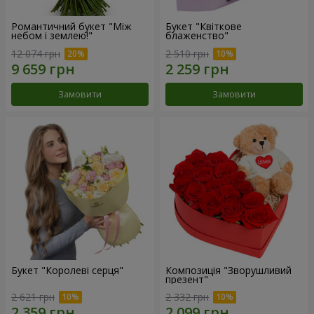
Романтичний букет "Між
Букет "Квіткове
небом і землею!"
блаженство"
12 074 грн
2 510 грн
Замовити
Замовити
Букет "Королеві серця"
Композиція "Зворушливий
презент"
2 621 грн
2 332 грн