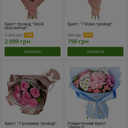
Букет троянд "Моїй
Букет "7 білих троянд!"
красунечці!"
2 332 грн
999 грн
Замовити
Замовити
Букет "7 рожевих троянд!"
Романтичний букет
"Небеса"