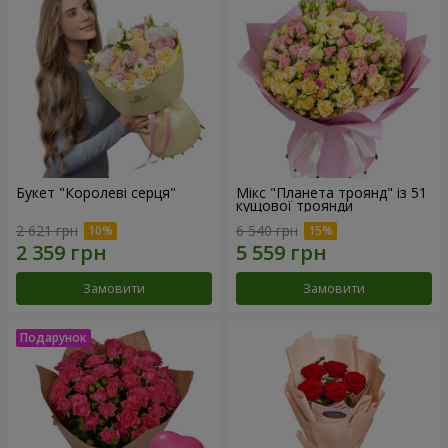
Букет "Королеві серця"
Мікс "Планета троянд" із 51
кущової троянди
2 621 грн
6 540 грн
Замовити
Замовити