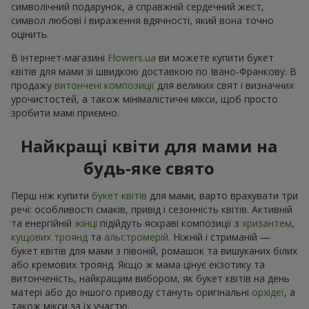
символічний подарунок, а справжній сердечний жест,
символ любові і вираження вдячності, який вона точно
оцінить.
В інтернет-магазині
Flowers.ua
ви можете купити букет
квітів для мами зі швидкою доставкою по Івано-Франкову. В
продажу
витончені композиції
для великих свят і визначних
урочистостей, а також мінімалістичні мікси, щоб просто
зробити мамі приємно.
Найкращі квіти для мами на
будь-яке свято
Перш ніж купити
букет квітів
для мами, варто врахувати три
речі: особливості смаків, привід і сезонність квітів. Активній
та енергійній
жінці
підійдуть яскраві композиції з
хризантем
,
кущових троянд
та
альстромерій
. Ніжній і стриманій —
букет квітів для мами з півоній, ромашок та вишуканих білих
або кремових троянд. Якщо ж мама цінує екзотику та
витонченість, найкращим вибором, як букет квітів на день
матері або до іншого приводу стануть оригінальні
орхідеї
, а
також мікси за їх участю.