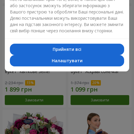
або застосунок зможуть зберігати інформацію з
Вашого пристрою та обробляти Ваші персональні дані.
Деякі постачальники можуть використовувати Ваші
дані на підставі законного інтересу. Ви можете змінити
свій вибір пізніше через посилання внизу сторінки.
Прийняти всі
Налаштувати
Букет "Квіткове Selfie!"
Букет "Яскраві сонечка!"
2 234 грн
1 374 грн
Замовити
Замовити