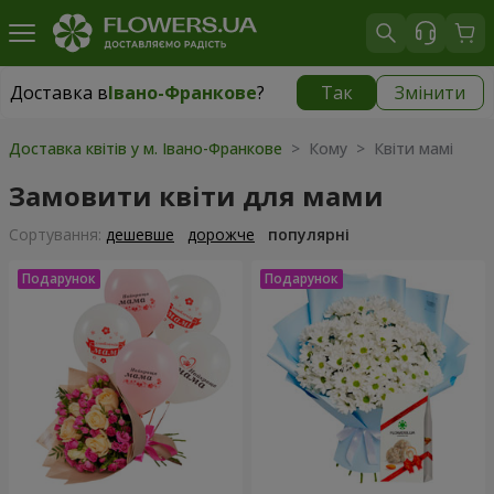
Доставка в
Івано-Франкове
?
Так
Змінити
Доставка в
Івано-Франкове
|
537 грн
Доставка квітів у м. Івано-Франкове
> Кому > Квіти мамі
Замовити квіти для мами
Сортування:
дешевше
дорожче
популярні