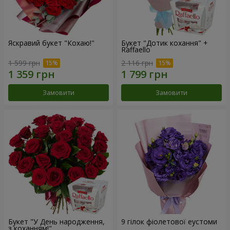
Яскравий букет "Кохаю!"
Букет "Дотик кохання" +
Raffaello
1 599 грн
2 116 грн
Замовити
Замовити
Букет "У День народження,
9 гілок фіолетової еустоми
з коханням!"