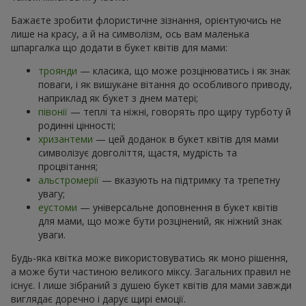
Бажаєте зробити флористичне зізнання, орієнтуючись не
лише на красу, а й на символізм, ось вам маленька
шпаргалка що додати в букет квітів для мами:
троянди
— класика, що може розцінюватись і як знак
поваги, і як вишукане вітання до особливого приводу,
наприклад як букет з днем матері;
півонії
— теплі та ніжні, говорять про щиру турботу й
родинні цінності;
хризантеми
— цей доданок в букет квітів для мами
символізує довголіття, щастя, мудрість та
процвітання;
альстромерії
— вказують на підтримку та трепетну
увагу;
еустоми
— універсальне доповнення в букет квітів
для мами, що може бути розцінений, як ніжний знак
уваги.
Будь-яка квітка може використовуватись як моно рішення,
а може бути частиною великого міксу. Загальних правил не
існує. І лише зібраний з душею букет квітів для мами завжди
виглядає доречно і дарує щирі емоції.