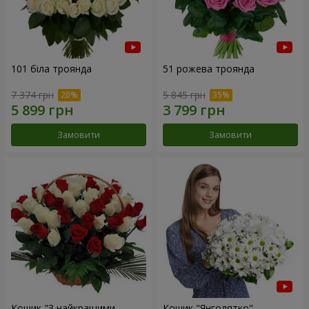
101 біла троянда
51 рожева троянда
7 374 грн
5 845 грн
Замовити
Замовити
Кошик "З найкращими
Кошик "Янголятко"