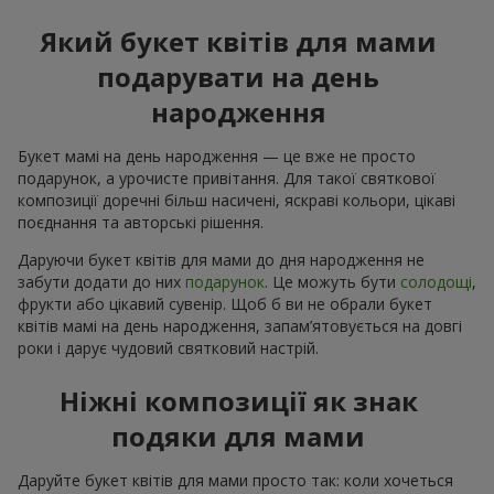
Який букет квітів для мами
подарувати на день
народження
Букет мамі на день народження — це вже не просто
подарунок, а урочисте привітання. Для такої святкової
композиції доречні більш насичені, яскраві кольори, цікаві
поєднання та авторські рішення.
Даруючи букет квітів для мами до дня народження не
забути додати до них
подарунок
. Це можуть бути
солодощі
,
фрукти або цікавий сувенір. Щоб б ви не обрали букет
квітів мамі на день народження, запам’ятовується на довгі
роки і дарує чудовий святковий настрій.
Ніжні композиції як знак
подяки для мами
Даруйте букет квітів для мами просто так: коли хочеться