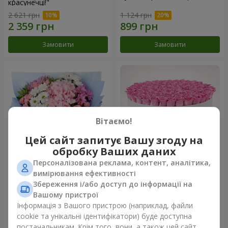
красунечці!"
2 621 грн
1 124 грн
Замовити
Замовити
Вітаємо!
Цей сайт запитує Вашу згоду на
обробку Ваших даних
Персоналізована реклама, контент, аналітика,
Романтичний букет
Квіти в коробці "101 рожева
вимірювання ефективності
"Небеса"
троянда"
Збереження і/або доступ до інформації на
1 999 грн
10 941 грн
Вашому пристрої
Інформація з Вашого пристрою (наприклад, файли
cookie та унікальні ідентифікатори) буде доступна
Замовити
Замовити
постачальникам. Крім того, вони, а також цей сайт