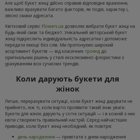
Але щоб букет жінці дійсно справив відповідне враження,
важливо врахувати багато факторів, як подія, характер і,
звісно смаки адресата.
Квітковий сервіс
Flowers.ua
дозволяє вибрати букет жінці на
будь-який смак та бюджет. Унікальний авторський букет
жінці підкреслить індивідуальність адресатки і допоможе
передати емоції без слів. Ми пропонуємо широкий
асортимент букетів — від класичних
троянд
до
оригінальних рішень у стилі ексклюзивної флористики з
урахуванням всіх сучасних трендів.
Коли дарують букети для
жінок
Легше, перерахувати ситуації, коли букет жінці дарувати не
прийнято, ніж ті, коли варто проявити такий знак уваги.
Букети для жінок дарують у сотні ситуацій — і в кожній з них
квіти створюють правильний настрій. Серед найчастіших
приводів, коли букет жінці необхідний, як повітря:
день народження
— привітати з днем народження