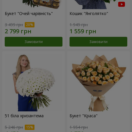
Букет "Очей чарівність"
Кошик "Янголятко"
3 499 грн
1 949 грн
Замовити
Замовити
51 біла хризантема
Букет "Краса"
5 246 грн
1 954 грн