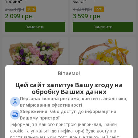
троянд"
милої"
2 624 грн
4 234 грн
Замовити
Замовити
Вітаємо!
Цей сайт запитує Вашу згоду на
обробку Ваших даних
Персоналізована реклама, контент, аналітика,
15 різнокольорових еустом
Кошик "Сонечко"
вимірювання ефективності
Збереження і/або доступ до інформації на
3 332 грн
1 554 грн
Вашому пристрої
Інформація з Вашого пристрою (наприклад, файли
cookie та унікальні ідентифікатори) буде доступна
Замовити
Замовити
постачальникам. Крім того, вони, а також цей сайт