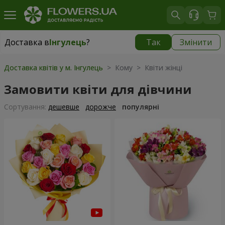
Доставка в
Інгулець
?
Так
Змінити
Доставка в
Інгулець
|
безкоштовно
Доставка квітів у м. Інгулець
> Кому > Квіти жінці
Замовити квіти для дівчини
Сортування:
дешевше
дорожче
популярні