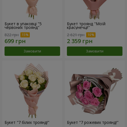
Букет в упаковці "5
Букет троянд "Моїй
червоних троянд"
красунечці!"
822 грн
2 621 грн
Замовити
Замовити
Букет "7 білих троянд!"
Букет "7 рожевих троянд!"