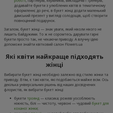
роботі
, партнерів, керівників, викладачів і тренерів,
додавайте букети з улюблених квітів в тематичному
оформленні; до речі, в букет жінці додати маленький
дамський презент у вигляді солодощів, щоб створити
повноцінний подарунок.
Загалом, букет жінці — знак уваги, який ніколи нікого не
лишить байдужими. То ж не соромтесь дарувати гарні
букети просто так, не чекаючи приводу. А влучну ідею
допоможе знайти квітковий салон Flowers.ua
Які квіти найкраще підходять
жінці
Вибирати букет жінці необхідно залежно від стилю жінки та
приводу. Втім, є такі квіти, які подобаються майже всім. Ось
декілька універсальних рішень від наших досвідчених
флористів, як вибрати букет жінці:
букети
троянд
— класика; рожеві уособлюють
ніжність, білі — чистоту, червоні — чудовий
букет для
коханої жінки
;