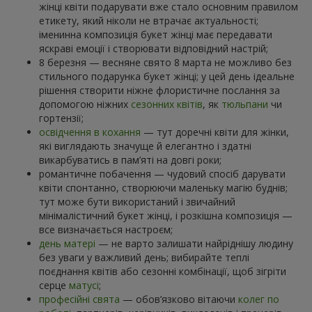
жінці квіти подарувати вже стало основним правилом
етикету, який ніколи не втрачає актуальності;
іменинна композиція букет жінці має передавати
яскраві емоції і створювати відповідний настрій;
8 березня — весняне свято 8 марта не можливо без
стильного подарунка букет жінці; у цей день ідеальне
рішення створити ніжне флористичне послання за
допомогою ніжних
сезонних квітів
, як
тюльпани
чи
гортензії;
освідчення в кохання
— тут доречні квіти для жінки,
які виглядають значуще й елегантно і здатні
викарбуватись в пам’яті на довгі роки;
романтичне побачення — чудовий спосіб дарувати
квіти спонтанно, створюючи маленьку магію буднів;
тут може бути використаний і звичайний
мінімалістичний букет жінці, і розкішна композиція —
все визначається настроєм;
день матері
— не варто залишати найріднішу людину
без уваги у важливий день; вибирайте теплі
поєднання квітів або сезонні комбінації, щоб зігріти
серце
матусі
;
професійні свята
— обов’язково вітаючи
колег по