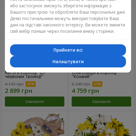
або застосунок зможуть зберігати інформацію з
Вашого пристрою та обробляти Ваші персональні дані.
Деякі постачальники можуть використовувати Ваші
дані на підставі законного інтересу. Ви можете змінити
свій вибір пізніше через посилання внизу сторінки.
Прийняти всі
Налаштувати
Квіти в коробці "25
Композиція в коробці
червоних троянд!"
"Коханій"
4 141 грн
6 345 грн
Замовити
Замовити