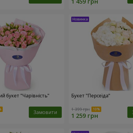
й букет "Чарівність"
Букет "Персеїда"
1 399 грн
Замовити