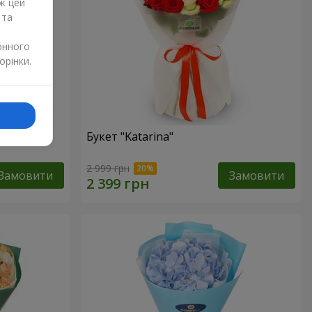
ж цей
 та
онного
орінки.
Букет "Katarina"
2 999 грн
Замовити
Замовити