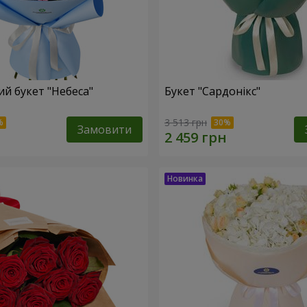
й букет "Небеса"
Букет "Сардонікс"
3 513 грн
Замовити