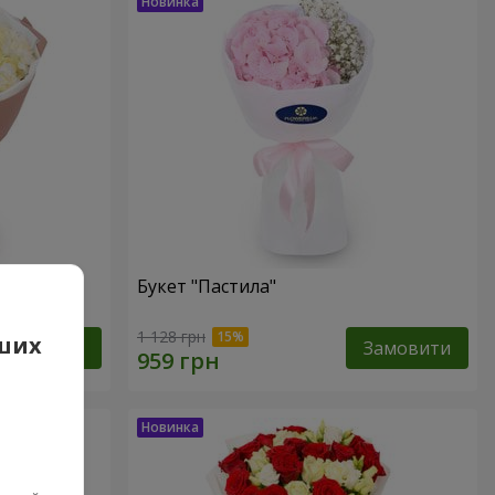
Букет "Пастила"
1 128 грн
аших
Замовити
Замовити