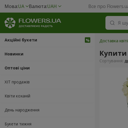
Мова:
UA
Валюта:
UAH
Все про Flowers.u
Акційні букети
Доставка квіті
Купити 
Новинки
Сортування:
д
Оптові ціни
ХІТ продажів
Квіти коханій
День народження
Букети тижня