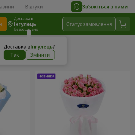
газини
Відгуки
Зв’яжіться з нами
Доставка в
и
Інгулець
Статус замовлення
безкоштовно
Доставка в
Інгулець
?
Так
Змінити