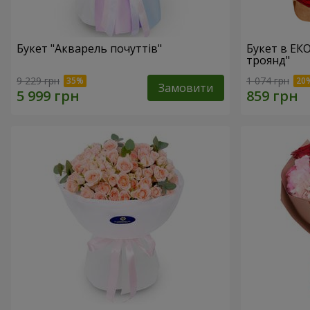
Букет "Акварель почуттів"
Букет в ЕК
троянд"
9 229 грн
1 074 грн
Замовити