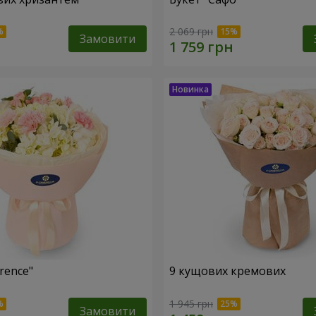
2 069 грн
Замовити
rence"
9 кущових кремових
1 945 грн
Замовити