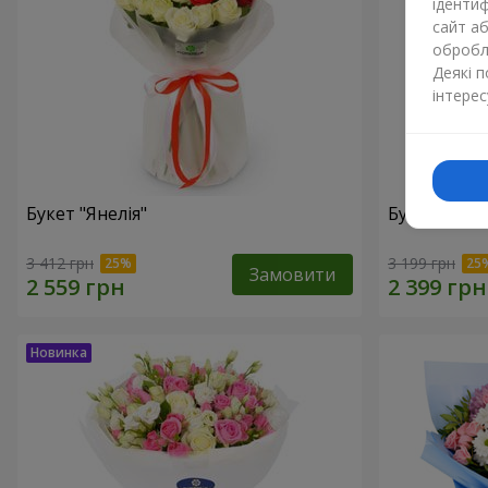
ідентиф
сайт а
обробля
Деякі 
інтерес
Букет "Янелія"
Букет "Щир
3 412 грн
3 199 грн
Замовити