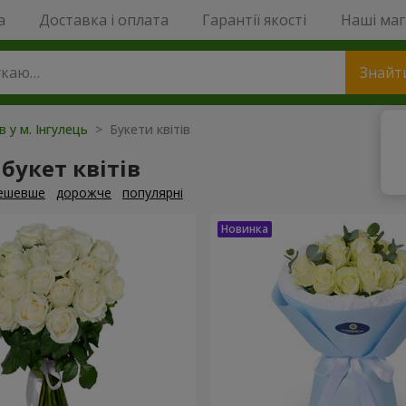
a
Доставка і оплата
Гарантії якості
Наші ма
Знайт
в у м. Інгулець
> Букети квітів
букет квітів
ешевше
дорожче
популярні