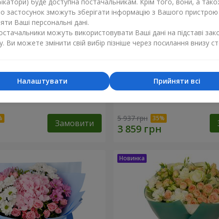
ікатори) буде доступна постачальникам. Крім того, вони, а тако
бо застосунок зможуть зберігати інформацію з Вашого пристрою
ти Ваші персональні дані.
постачальники можуть використовувати Ваші дані на підставі зак
у. Ви можете змінити свій вибір пізніше через посилання внизу ст
Налаштувати
Прийняти всі
ість"
Букет "Tarnis"
5 937 грн
Замовити