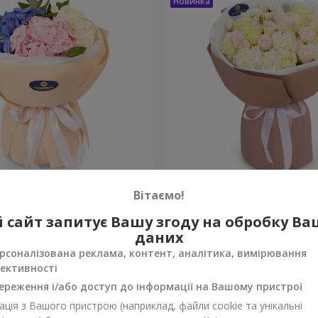
а почуттів"
Букет "Венера"
Вітаємо!
2 324 грн
 сайт запитує Вашу згоду на обробку В
Замовити
даних
рсоналізована реклама, контент, аналітика, вимірювання
ективності
ереження і/або доступ до інформації на Вашому пристрої
ція з Вашого пристрою (наприклад, файли cookie та унікальні