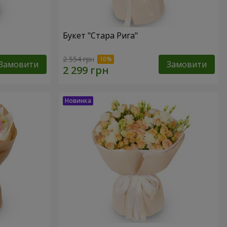
Букет "Стара Рига"
2 554 грн
Замовити
Замовити