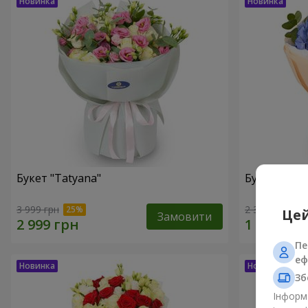
Букет "Tatyana"
Букет "Хмар
3 999 грн
2 399 грн
Цей
Замовити
Пе
еф
Зб
Інформа