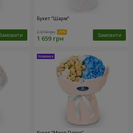
Букет "Шарм"
2 074 грн
Замовити
Замовити
Букет "Moon Dance"