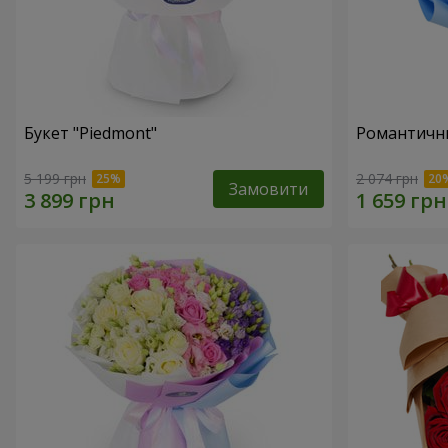
Букет "Piedmont"
Романтични
5 199 грн
2 074 грн
Замовити