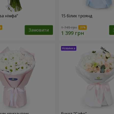
ва німфа"
15 білих троянд
1 749 грн
Замовити
вих хризантем
Букет "Сафо"