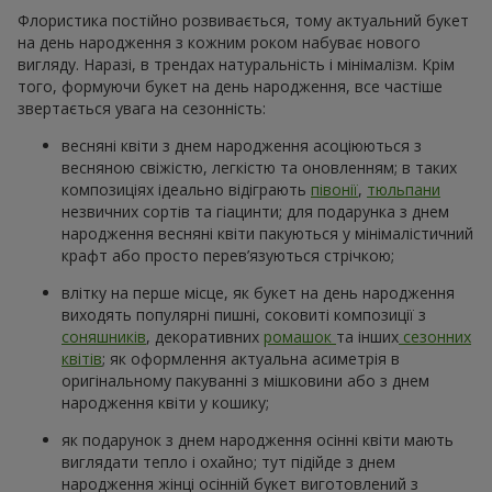
Флористика постійно розвивається, тому актуальний букет
на день народження з кожним роком набуває нового
вигляду. Наразі, в трендах натуральність і мінімалізм. Крім
того, формуючи букет на день народження, все частіше
звертається увага на сезонність:
весняні квіти з днем народження асоціюються з
весняною свіжістю, легкістю та оновленням; в таких
композиціях ідеально відіграють
півонії
,
тюльпани
незвичних сортів та гіацинти; для подарунка з днем
народження весняні квіти пакуються у мінімалістичний
крафт або просто перев’язуються стрічкою;
влітку на перше місце, як букет на день народження
виходять популярні пишні, соковиті композиції з
соняшників
, декоративних
ромашок
та інших
сезонних
квітів
; як оформлення актуальна асиметрія в
оригінальному пакуванні з мішковини або з днем
народження квіти у кошику;
як подарунок з днем народження осінні квіти мають
виглядати тепло і охайно; тут підійде з днем
народження жінці осінній букет виготовлений з