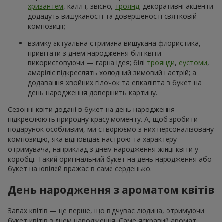
хризантем
, калл і, звісно,
троянд
; декоративні акценти
додадуть вишуканості та довершеності святковій
композиції;
взимку актуальна стримана вишукана флористика,
привітати з днем народження білі квіти
використовуючи — гарна ідея; білі
троянди
,
еустоми
,
амаріліс підкреслять холодний зимовий настрій; а
додавання хвойних гілочок та евкаліпта в букет на
день народження довершить картину.
Сезонні квіти додані в букет на день народження
підкреслюють природну красу моменту. А, щоб зробити
подарунок особливим, ми створюємо з них персоналізовану
композицію, яка відповідає настрою та характеру
отримувача, наприклад з днем народження жінці квіти у
коробці. Такий оригінальний букет на день народження або
букет на ювілей вражає в саме серденько.
День народження з ароматом квітів
Запах квітів — це перше, що відчуває людина, отримуючи
букет квітів з днем народження. Саме яскравий аромат