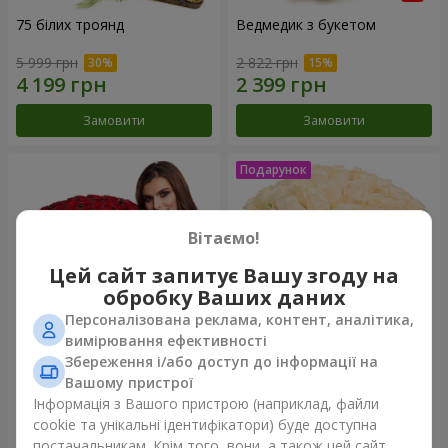
75 білих троянд
Ведмедик з букетом
5 999 грн
2 822 грн
Замовити
Замовити
Вітаємо!
Цей сайт запитує Вашу згоду на
обробку Ваших даних
Персоналізована реклама, контент, аналітика,
вимірювання ефективності
Збереження і/або доступ до інформації на
151 червона троянда
Букет "Очей чарівність"
Вашому пристрої
Інформація з Вашого пристрою (наприклад, файли
15 744 грн
3 449 грн
cookie та унікальні ідентифікатори) буде доступна
постачальникам. Крім того, вони, а також цей сайт