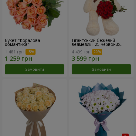
Букет "Коралова
Гігантський бежевий
романтика"
ведмедик і 25 червоних
троянд
1 481 грн
4 499 грн
Замовити
Замовити