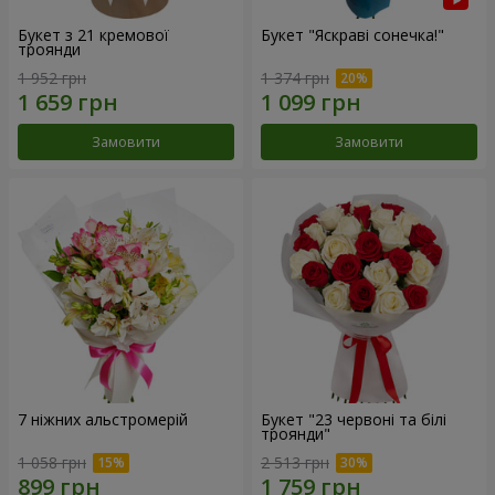
Букет з 21 кремової
Букет "Яскраві сонечка!"
троянди
1 952 грн
1 374 грн
Замовити
Замовити
7 ніжних альстромерій
Букет "23 червоні та білі
троянди"
1 058 грн
2 513 грн