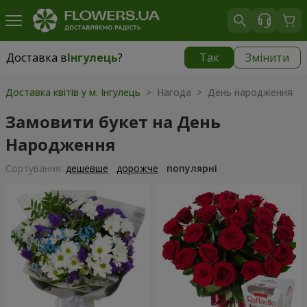
Доставка в
Інгулець
?
Так
Змінити
Доставка в
Інгулець
|
безкоштовно
Доставка квітів у м. Інгулець
> Нагода > День народження
Замовити букет на День
Народження
Сортування:
дешевше
дорожче
популярні