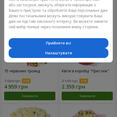
або застосунок зможуть зберігати інформацію з
Замовити
Замовити
Вашого пристрою та обробляти Ваші персональні дані.
Деякі постачальники можуть використовувати Ваші
дані на підставі законного інтересу. Ви можете змінити
свій вибір пізніше через посилання внизу сторінки.
Прийняти всі
Налаштувати
75 червоних троянд
Квіти в коробці "Престиж"
7 084 грн
3 145 грн
Замовити
Замовити