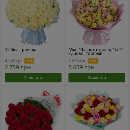
51 біла троянда
Мікс "Планета троянд" із 51
кущової троянди
4 245 грн
6 658 грн
Замовити
Замовити