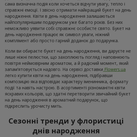
сама визначна подія коли хочеться відчути увагу, тепло і
справжні емоції. І звісно отримати найкращий букет на день
народження. Квіти в день народження залишаються
найпопулярнішим подарунком уже багато років. Без них
неможливо уявити собі справжнє особисте свято. Букет на
день народження працює як символ уваги, ніжний
комплімент або просто гарний доданок до подарунка.
Коли ви обираєте букет на день народження, ви даруєте не
лише ніжні пелюстки, що захоплюють погляд і наповнюють
повітря неймовірним ароматом, а й радісний момент, який
запам’ятовується надовго. На сервісі доставки
Flowers.ua
легко купити квіти на день народження, підібравши
композицію яка відповідає характеру іменинника, формату
події та навіть настрою. В асортименті різноманітні квіти
яскравих кольорів, що здатні перетворити звичайний букет
на день народження в ароматний подарунок, що
підкреслить урочисту мить.
Сезонні тренди у флористиці
днів народження