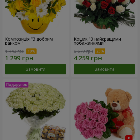
Композиція "З добрим
Кошик "З найкращими
ранком!"
побажаннями!"
1 443 грн
5 679 грн
Замовити
Замовити