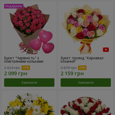
Букет "Чарівність" з
Букет троянд "Карнавал
повітряними кульками
кохання"
2 624 грн
2 879 грн
Замовити
Замовити