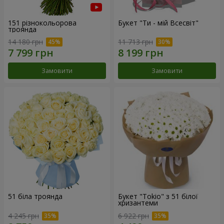
151 різнокольорова
Букет "Ти - мій Всесвіт"
троянда
14 180 грн
11 713 грн
Замовити
Замовити
51 біла троянда
Букет "Tokio" з 51 білої
хризантеми
4 245 грн
6 922 грн