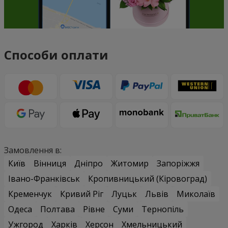
Способи оплати
Замовлення в:
Київ
Вінниця
Дніпро
Житомир
Запоріжжя
Івано-Франківськ
Кропивницький (Кіровоград)
Кременчук
Кривий Ріг
Луцьк
Львів
Миколаїв
Одеса
Полтава
Рівне
Суми
Тернопіль
Ужгород
Харків
Херсон
Хмельницький