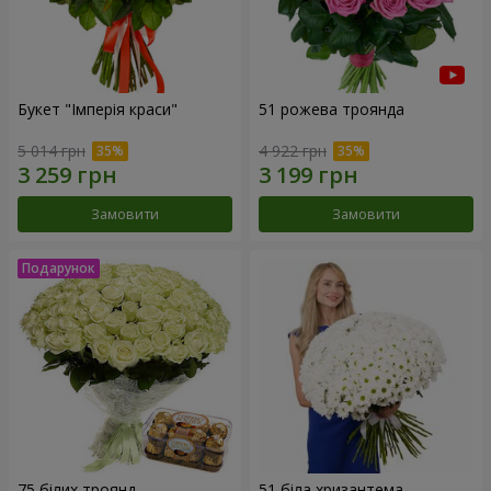
Букет "Імперія краси"
51 рожева троянда
5 014 грн
4 922 грн
Замовити
Замовити
75 білих троянд
51 біла хризантема