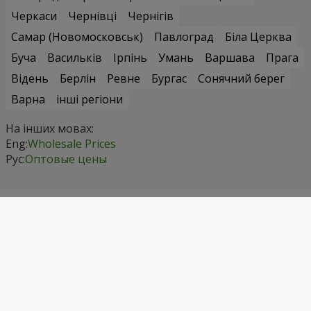
Черкаси
Чернівці
Чернігів
Самар (Новомосковськ)
Павлоград
Біла Церква
Буча
Васильків
Ірпінь
Умань
Варшава
Прага
Відень
Берлін
Ревне
Бургас
Сонячний берег
Варна
інші регіони
На інших мовах:
Eng:
Wholesale Prices
Рус:
Оптовые цены
Контактні дані
Телефонуйте нам
+1 718 475 92 72
Київстар
(067) 355 77 55
Водафон
(099) 355 77 55