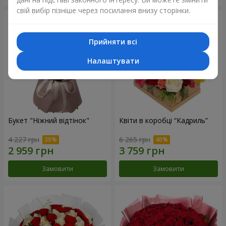
свій вибір пізніше через посилання внизу сторінки.
Прийняти всі
Налаштувати
Букет "Ніжний відтінок"
Квіти в коробці “Кадриль”
4 227 грн
6 265 грн
Замовити
Замовити