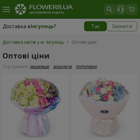
Доставка в
Інгулець
?
Так
Змінити
Доставка в
Інгулець
|
безкоштовно
Доставка квітів у м. Інгулець
> Оптові ціни
Оптові ціни
Сортування:
дешевше
дорожче
популярні