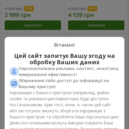
4 284 грн
6 932 грн
Замовити
Замовити
Вітаємо!
Цей сайт запитує Вашу згоду на
обробку Ваших даних
Персоналізована реклама, контент, аналітика,
вимірювання ефективності
Збереження і/або доступ до інформації на
Вашому пристрої
Інформація з Вашого пристрою (наприклад, файли
101 червона троянда
Букет "Серце - серцю"
cookie та унікальні ідентифікатори) буде доступна
постачальникам. Крім того, вони, а також цей сайт
10 107 грн
5 165 грн
або застосунок зможуть зберігати інформацію з
Вашого пристрою та обробляти Ваші персональні дані.
Деякі постачальники можуть використовувати Ваші
Замовити
Замовити
дані на підставі законного інтересу. Ви можете змінити