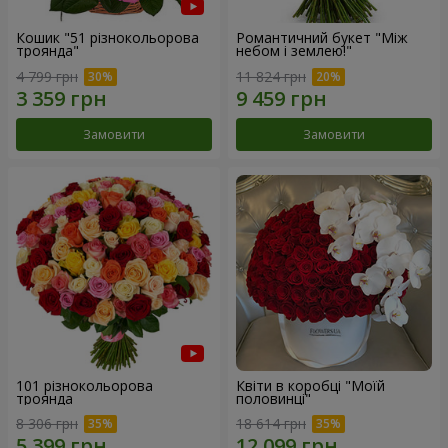
Кошик "51 різнокольорова
Романтичний букет "Між
троянда"
небом і землею!"
4 799 грн
11 824 грн
Замовити
Замовити
101 різнокольорова
Квіти в коробці "Моїй
троянда
половинці"
8 306 грн
18 614 грн