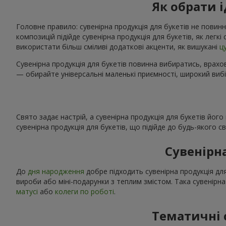
Як обрати 
Головне правило: сувенірна продукція для букетів не повинн
композицій підійде сувенірна продукція для букетів, як легк
використати більш сміливі додаткові акценти, як вишукані
ц
Сувенірна продукція для букетів повинна вибиратись, врахов
— обирайте універсальні маленькі приємності, широкий вибі
Свято задає настрій, а сувенірна продукція для букетів йог
сувенірна продукція для букетів, що підійде до будь-якого 
Сувенірн
До
дня народження
добре підходить сувенірна продукція для
вироби або міні-подарунки з теплим змістом. Така сувенірна
матусі
або
колеги по роботі
.
Тематичні 