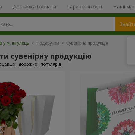
a
Доставка і оплата
Гарантії якості
Наші ма
Знайт
в у м. Інгулець
> Подарунки > Сувенірна продукція
ти сувенірну продукцію
ешевше
дорожче
популярні