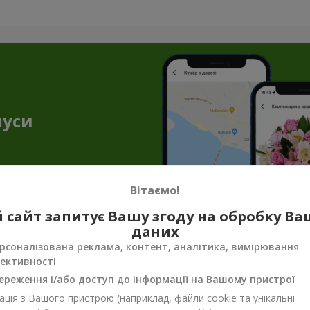
нуси
Вітаємо!
 сайт запитує Вашу згоду на обробку В
даних
рсоналізована реклама, контент, аналітика, вимірювання
енірна продукція до квіткових подару
ективності
ало, щоб передати весь настрій, турботу чи ніжність. Саме тут н
ереження і/або доступ до інформації на Вашому пристрої
унок завершеним. Сувенірна продукція для букетів — не просто п
ція з Вашого пристрою (наприклад, файли cookie та унікальні