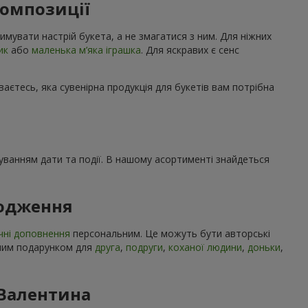
композиції
имувати настрій букета, а не змагатися з ним. Для ніжних
ик
або
маленька м’яка іграшка
. Для яскравих є сенс
ваєтесь, яка сувенірна продукція для букетів вам потрібна
ахуванням дати та події. В нашому асортименті знайдеться
родження
чні доповнення
персональним. Це можуть бути авторські
учним подарунком для
друга
,
подруги
,
коханої людини
,
доньки
,
 Валентина