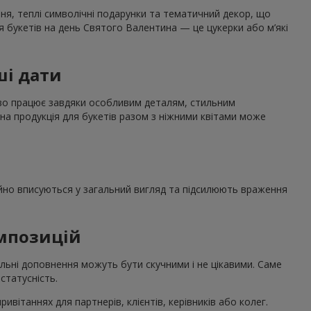
ння, теплі символічні подарунки та тематичний декор, що
я букетів на день Святого Валентина — це цукерки або м’які
ші дати
дово працює завдяки особливим деталям, стильним
на продукція для букетів разом з ніжними квітами може
нійно вписуються у загальний вигляд та підсилюють враження
омпозицій
льні доповнення можуть бути скучними і не цікавими. Саме
статусність.
вітаннях для партнерів, клієнтів, керівників або колег.