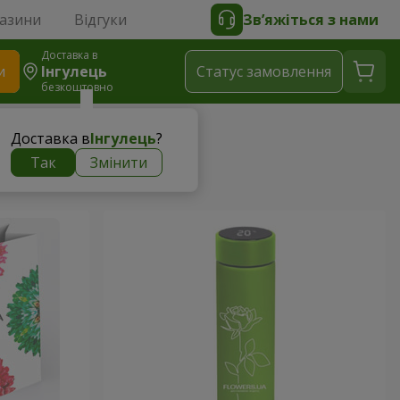
газини
Відгуки
Зв’яжіться з нами
Доставка в
и
Інгулець
Статус замовлення
безкоштовно
Доставка в
Інгулець
?
Так
Змінити