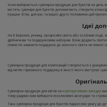
Коли вибирається сувенірна продукція для букетів на день в
містять сувеніри для букетів допомагають створити атмос
іграшки. Втім, для вас та вашої другої половинки цей презе
Ідеї доп
На 8 Березня, річниці, професійні свята або особливі події, 
дрібничкам та подарунковим наборам. Вони додають святков
повністю замінити подарунок до жіночого свята чи певної с
Сувенірна продукція для композицій створюється з урахуван
від квітів і приємного подарунку в якості якого виступає сув
Оригіналь
Сувенірна продукція для квітів на
корпоративних заходах
має
тому радимо вам вибирати ексклюзивні аксесуари та стриман
Така сувенірна продукція для букетів підкреслює увагу до де