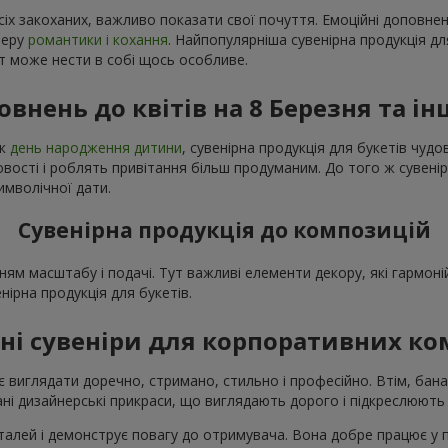
сіх закоханих, важливо показати свої почуття. Емоційні доповне
феру
романтики і кохання
. Найпопулярніша сувенірна продукція дл
нт може нести в собі щось особливе.
овнень до квітів на 8 Березня та ін
як
день народження дитини
, сувенірна продукція для букетів чу
ості і роблять привітання більш продуманим. До того ж сувенір
имволічної дати.
Сувенірна продукція до композицій
ням масштабу і подачі. Тут важливі елементи декору, які гармо
енірна продукція для букетів.
ні сувеніри для корпоративних к
 виглядати доречно, стримано, стильно і професійно. Втім, бана
і дизайнерські прикраси, що виглядають дорого і підкреслюють 
талей і демонструє повагу до отримувача. Вона добре працює у при