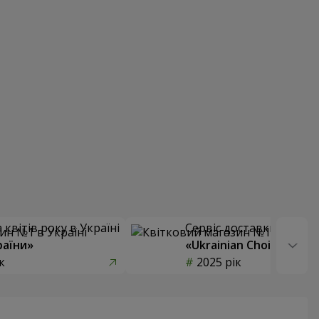
квітів року в Україні
Сервіс доставки квітів
раїни»
«Ukrainian Choice»
к
2025 рік