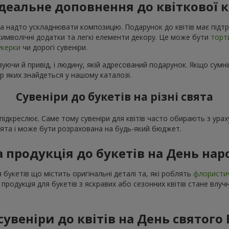
ідеальне доповнення до квіткової 
а надто ускладнювати композицію. Подарунок до квітів має підтр
і символічні додатки та легкі елементи декору. Це може бути
торт
укерки
чи дорогі сувеніри.
уючи й привід, і людину, якій адресований подарунок. Якщо сумні
р яких знайдеться у нашому каталозі.
Сувеніри до букетів на різні свята
о підкреслює. Саме тому сувеніри для квітів часто обирають з ур
свята і може бути розрахована на будь-який бюджет.
а продукція до букетів на День на
 букетів що містить оригінальні деталі та, які роблять
флористи
 продукція для букетів з яскравих або сезонних квітів стане вл
сувеніри до квітів на День святого