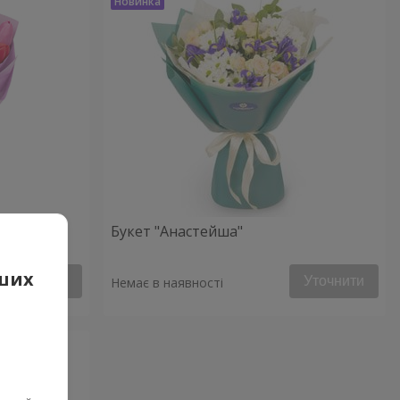
Букет "Анастейша"
аших
Уточнити
Уточнити
Немає в наявності