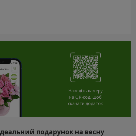
Наведіть камеру
на QR-код, щоб
скачати додаток
– ідеальний подарунок на весну