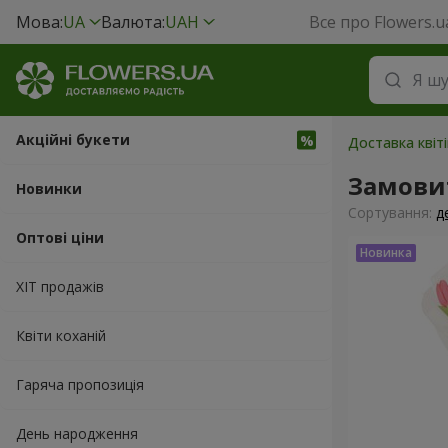
Мова:
UA
Валюта:
UAH
Все про Flowers.u
Акційні букети
Доставка квіті
Замовит
Новинки
Сортування:
д
Оптові ціни
ХІТ продажів
Квіти коханій
Гаряча пропозиція
День народження