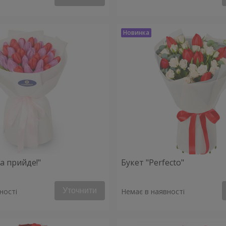
а прийде!"
Букет "Perfecto"
Уточнити
ності
Немає в наявності