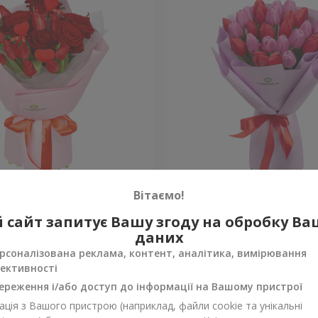
амі"
Букет "Теплі почуття"
Вітаємо!
 сайт запитує Вашу згоду на обробку В
Уточнити
ності
Немає в наявності
даних
рсоналізована реклама, контент, аналітика, вимірювання
ективності
ереження і/або доступ до інформації на Вашому пристрої
ція з Вашого пристрою (наприклад, файли cookie та унікальні