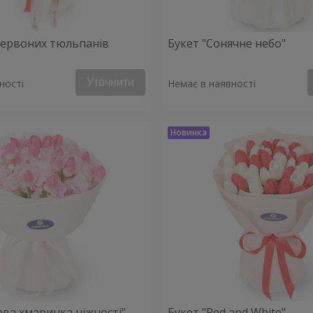
 червоних тюльпанів
Букет "Сонячне небо"
Уточнити
ності
Немає в наявності
ева хмаринка ніжності"
Букет "Red and White"