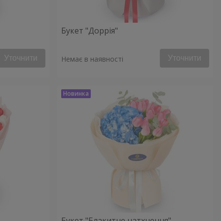
Букет "Доррія"
Уточнити
Уточнити
Немає в наявності
Букет "Блакитне натхнення"