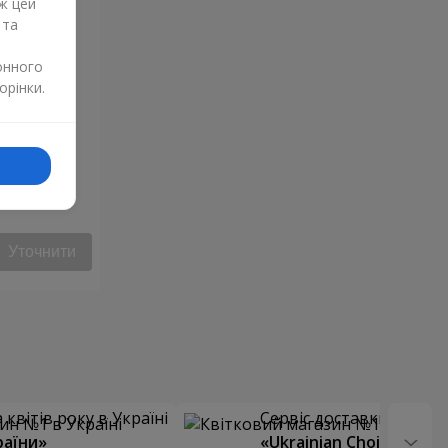
ж цей
 та
онного
орінки.
Уточнити
квітів року в Україні
Сервіс доставки квітів
раїни»
«Ukrainian Choice»