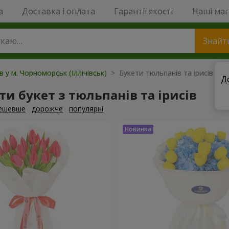
a
Доставка і оплата
Гарантії якості
Наші ма
Знайт
в у м. Чорноморськ (Іллічівськ)
> Букети тюльпанів та ірисів
Д
и букет з тюльпанів та ірисів
ешевше
дорожче
популярні