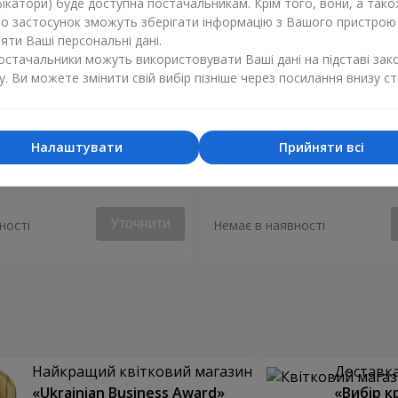
ікатори) буде доступна постачальникам. Крім того, вони, а тако
бо застосунок зможуть зберігати інформацію з Вашого пристрою
ти Ваші персональні дані.
постачальники можуть використовувати Ваші дані на підставі зак
у. Ви можете змінити свій вибір пізніше через посилання внизу ст
Налаштувати
Прийняти всі
яний вітер"
Букет "Гальяно"
Уточнити
ності
Немає в наявності
Найкращий квітковий магазин
Доставка 
«Ukrainian Business Award»
«Вибір к