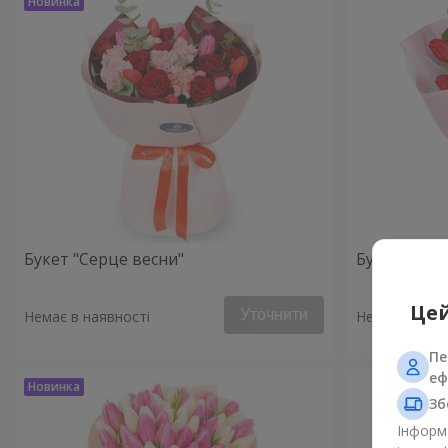
Букет "Серце весни"
Букет "Мон
Цей
Уточнити
Немає в наявності
Немає в наяв
Пе
еф
Зб
Інформа