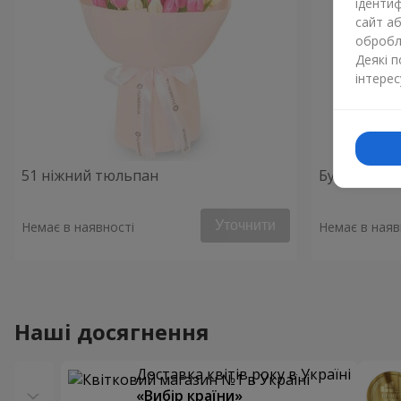
ідентиф
сайт а
обробля
Деякі 
інтерес
51 ніжний тюльпан
Букет "Весн
Уточнити
Немає в наявності
Немає в наяв
Наші досягнення
Доставка квітів року в Україні
«Вибір країни»