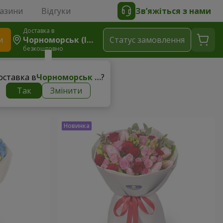
газини
Відгуки
Зв’яжіться з нами
Доставка в
и
Чорноморськ (Іллічівськ)
Статус замовлення
безкоштовно
оставка в
Чорноморськ (Іллічівськ)
?
Так
Змінити