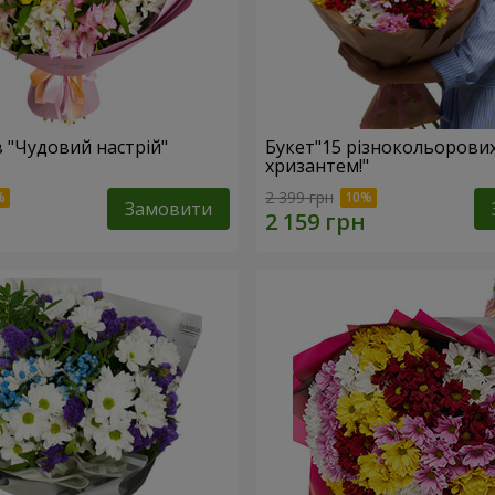
в "Чудовий настрій"
Букет"15 різнокольорови
хризантем!"
2 399 грн
Замовити