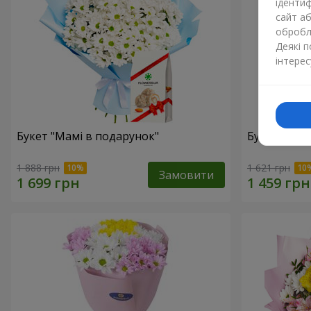
ідентиф
сайт а
обробля
Деякі 
інтерес
Букет "Мамі в подарунок"
Букет "Сон
1 888 грн
1 621 грн
Замовити