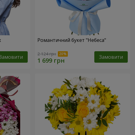
х
Романтичний букет "Небеса"
2 124 грн
Замовити
Замовити