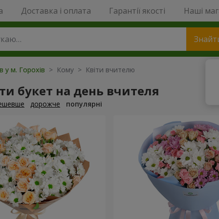
a
Доставка і оплата
Гарантії якості
Наші ма
Знайт
в у м. Горохів
> Кому > Квіти вчителю
и букет на день вчителя
ешевше
дорожче
популярні