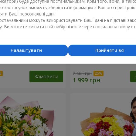
ікатори) буде доступна постачальникам. Крім того, вони, а тако
бо застосунок зможуть зберігати інформацію з Вашого пристрою
ти Ваші персональні дані.
постачальники можуть використовувати Ваші дані на підставі зак
у. Ви можете змінити свій вибір пізніше через посилання внизу ст
Налаштувати
Прийняти всі
ечко моє"
Букет "Безе" з 15 білих хр
2 665 грн
Замовити