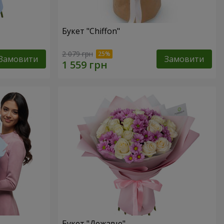
Букет "Chiffon"
2 079 грн
Замовити
Замовити
Букет "Дежавю"