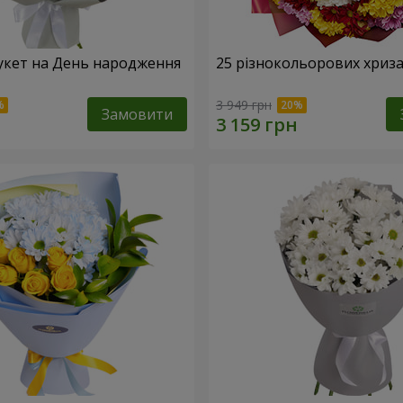
укет на День народження
25 різнокольорових хриз
3 949 грн
Замовити