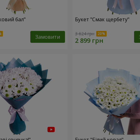
ковий бал"
Букет "Смак щербету"
3 624 грн
Замовити
аві сонечка!"
Букет "Білий корал"