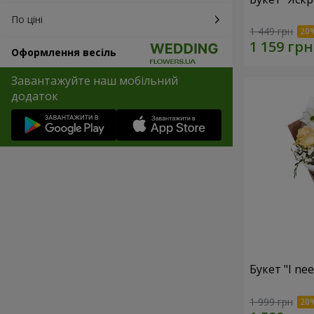
По ціні
1 449 грн
Оформлення весіль
Завантажуйте наш мобільний
додаток
Букет "I ne
1 999 грн