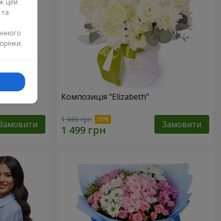
ж цей
 та
онного
орінки.
изантем
Композиція "Elizabeth"
1 666 грн
Замовити
Замовити