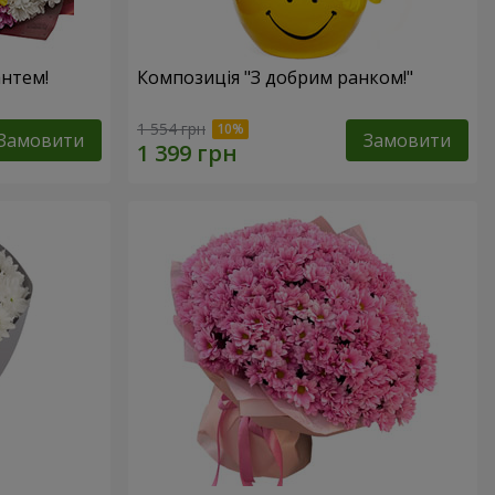
антем!
Композиція "З добрим ранком!"
1 554 грн
Замовити
Замовити