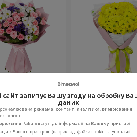
рекрасна!"
Букет "Сонячний промінч
Вітаємо!
1 175 грн
 сайт запитує Вашу згоду на обробку В
Замовити
даних
рсоналізована реклама, контент, аналітика, вимірювання
ективності
ереження і/або доступ до інформації на Вашому пристрої
ція з Вашого пристрою (наприклад, файли cookie та унікальні