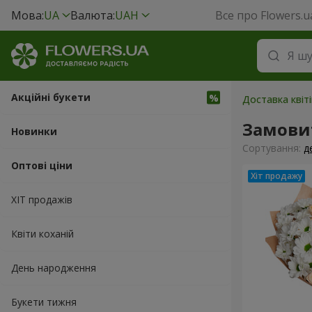
Мова:
UA
Валюта:
UAH
Все про Flowers.u
Акційні букети
Доставка квіті
Замовит
Новинки
Сортування:
д
Оптові ціни
ХІТ продажів
Квіти коханій
День народження
Букети тижня