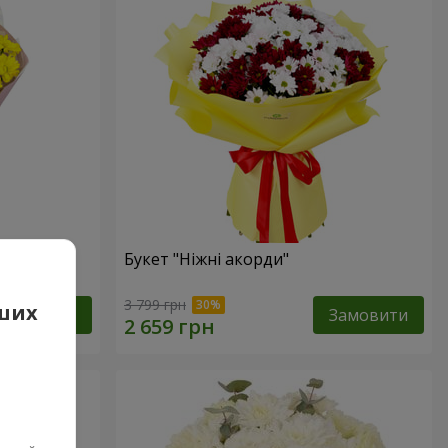
ик"
Букет "Ніжні акорди"
3 799 грн
аших
Замовити
Замовити