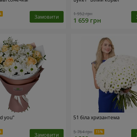
1 952 грн
Замовити
ed you"
51 біла хризантема
5 764 грн
Замовити