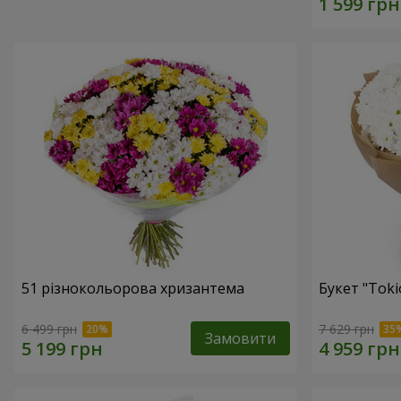
51 різнокольорова хризантема
Букет "Toki
6 499 грн
7 629 грн
Замовити