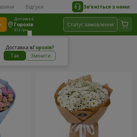
газини
Відгуки
Зв’яжіться з нами
Доставка в
и
Горохів
Статус замовлення
812 грн
Доставка в
Горохів
?
Так
Змінити