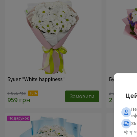
Букет "White happiness"
Букет "Ти п
1 066 грн
2 399 грн
Цей
Замовити
Пе
еф
Зб
Інформа