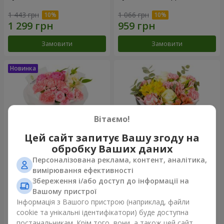
1 443 грн
1 066 грн
Замовити
Замовити
Вітаємо!
Цей сайт запитує Вашу згоду на
обробку Ваших даних
Персоналізована реклама, контент, аналітика,
Букет "Рожевий зефір"
Букет "Дзінтарс"
вимірювання ефективності
Збереження і/або доступ до інформації на
1 411 грн
1 999 грн
Вашому пристрої
Інформація з Вашого пристрою (наприклад, файли
cookie та унікальні ідентифікатори) буде доступна
Замовити
Замовити
постачальникам. Крім того, вони, а також цей сайт