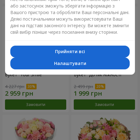
або застосунок зможуть зберігати інформацію з
Вашого пристрою та обробляти Ваші персональні дані.
Деякі постачальники можуть використовувати Ваші
дані на підставі законного інтересу. Ви можете змінити
свій вибір пізніше через посилання внизу сторінки.
Прийняти всі
Налаштувати
Букет "Your Smile"
Букет "Дотик ніжності"
4 227 грн
2 499 грн
Замовити
Замовити