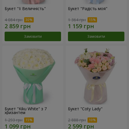
Букет "Її Величність"
Букет "Радість моя"
4 084 грн
1 364 грн
Замовити
Замовити
Букет "Kiku White" з 7
Букет "Coty Lady"
хризантем
1 293 грн
2 888 грн