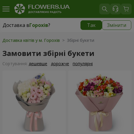
Доставка в
Горохів
?
Так
Змінити
Доставка в
Горохів
|
812 грн
Доставка квітів у м. Горохів
> Збірні букети
Замовити збірні букети
Сортування:
дешевше
дорожче
популярні