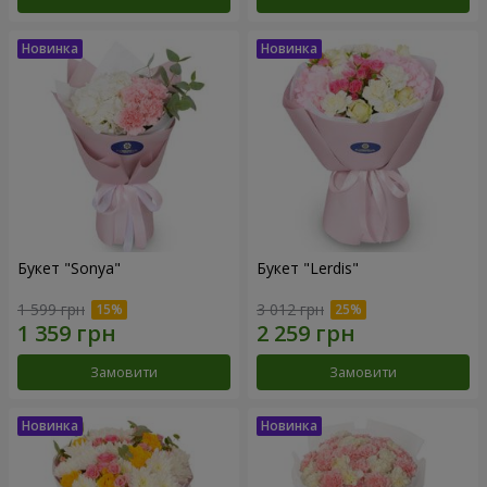
Букет "Sonya"
Букет "Lerdis"
1 599 грн
3 012 грн
Замовити
Замовити