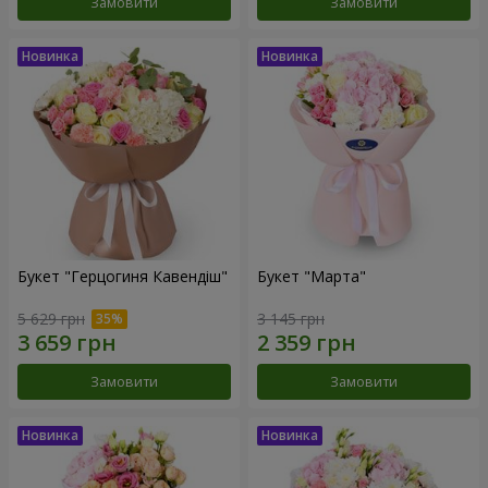
Замовити
Замовити
Букет "Герцогиня Кавендіш"
Букет "Марта"
5 629 грн
3 145 грн
Замовити
Замовити