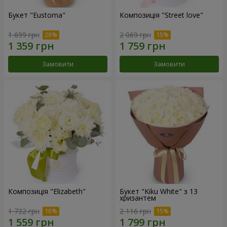
Букет "Eustoma"
Композиція "Street love"
1 699 грн
2 069 грн
Замовити
Замовити
Композиція "Elizabeth"
Букет "Kiku White" з 13
хризантем
1 732 грн
2 116 грн