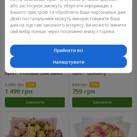
або застосунок зможуть зберігати інформацію з
Вашого пристрою та обробляти Ваші персональні дані.
Деякі постачальники можуть використовувати Ваші
дані на підставі законного інтересу. Ви можете змінити
свій вибір пізніше через посилання внизу сторінки.
Прийняти всі
Налаштувати
Букет "Рожевий смак ванілі"
Букет "Blueberry"
1 666 грн
843 грн
Замовити
Замовити