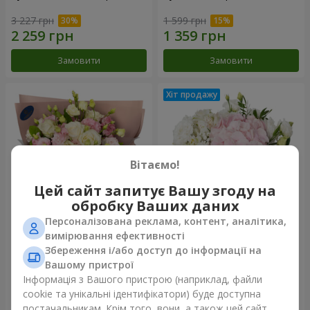
3 227 грн
1 599 грн
Замовити
Замовити
Вітаємо!
Цей сайт запитує Вашу згоду на
обробку Ваших даних
Персоналізована реклама, контент, аналітика,
Букет "Пана Кота"
Композиція "Ніжний дотик"
вимірювання ефективності
Збереження і/або доступ до інформації на
1 999 грн
1 732 грн
Вашому пристрої
Інформація з Вашого пристрою (наприклад, файли
cookie та унікальні ідентифікатори) буде доступна
Замовити
Замовити
постачальникам. Крім того, вони, а також цей сайт