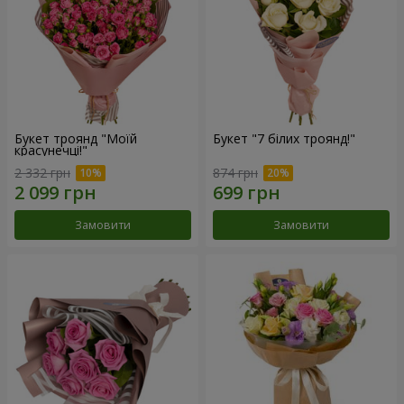
Букет троянд "Моїй
Букет "7 білих троянд!"
красунечці!"
2 332 грн
874 грн
Замовити
Замовити