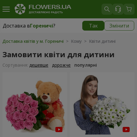
Доставка в
Гореничі
?
Так
Змінити
Доставка в
Гореничі
|
безкоштовно
Доставка квітів у м. Гореничі
> Кому > Квіти дитині
Замовити квіти для дитини
Сортування:
дешевше
дорожче
популярні