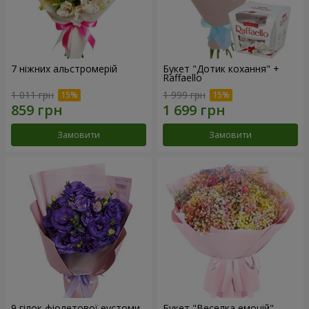
7 ніжних альстромерій
Букет "Дотик кохання" +
Raffaello
1 011 грн
1 999 грн
Замовити
Замовити
9 гілок фіолетової еустоми
Букет "Веселка емоцій"