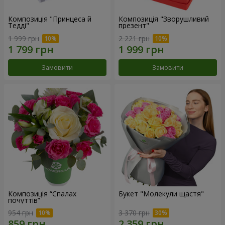
Композиція "Принцеса й
Композиція "Зворушливий
Тедді"
презент"
1 999 грн
2 221 грн
Замовити
Замовити
Композиція “Спалах
Букет "Молекули щастя"
почуттів”
954 грн
3 370 грн