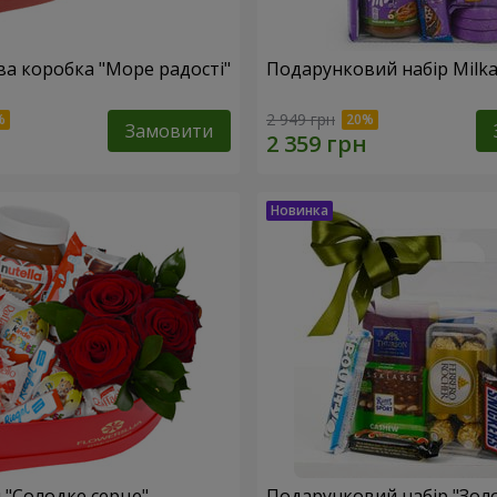
а коробка "Море радості"
Подарунковий набір Milk
2 949 грн
Замовити
 "Солодке серце"
Подарунковий набір "Зол