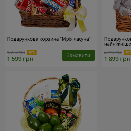
Подарункова корзина "Мрія ласуна"
Подарунко
найніжнішо
1 777 грн
2 110 грн
Замовити