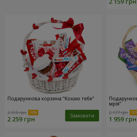
Подарункова корзина "Кохаю тебе"
Подарунко
мрія"
2 510 грн
2 177 грн
Замовити