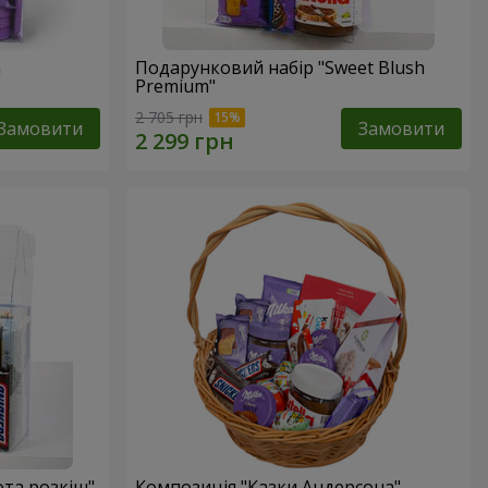
a
Подарунковий набір "Sweet Blush
Premium"
2 705 грн
Замовити
Замовити
ота розкіш"
Композиція "Казки Андерсона"