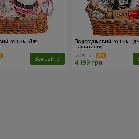
вий кошик "Для
Подарунковий кошик "Ід
ї"
привітання"
5 249 грн
Замовити