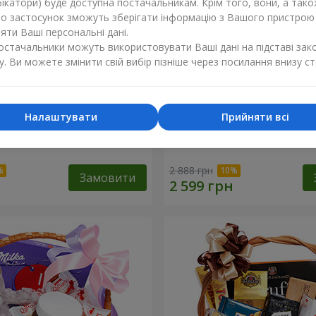
ікатори) буде доступна постачальникам. Крім того, вони, а тако
бо застосунок зможуть зберігати інформацію з Вашого пристрою
ти Ваші персональні дані.
постачальники можуть використовувати Ваші дані на підставі зак
у. Ви можете змінити свій вибір пізніше через посилання внизу ст
Налаштувати
Прийняти всі
а коробка "Передчуття
Подарунковий кошик "Дит
2 888 грн
Замовити