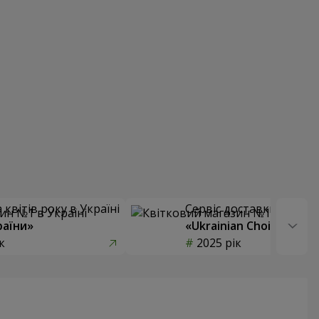
квітів року в Україні
Сервіс доставки квітів
раїни»
«Ukrainian Choice»
к
2025 рік