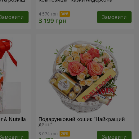
4 570 грн
Замовити
Замовити
 & Nutella
Подарунковий кошик “Найкращий
день”
3 074 грн
Замовити
Замовити