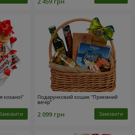
 коханої"
Подарунковий кошик "Приємний
вечір"
Замовити
Замовити