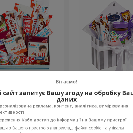
а коробка "Солодка
Композиція "Солодка ніжн
Вітаємо!
1 666 грн
 сайт запитує Вашу згоду на обробку В
Замовити
даних
рсоналізована реклама, контент, аналітика, вимірювання
ективності
ереження і/або доступ до інформації на Вашому пристрої
ція з Вашого пристрою (наприклад, файли cookie та унікальні