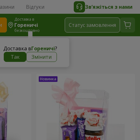
газини
Відгуки
Зв’яжіться з нами
Доставка в
и
Гореничі
Статус замовлення
безкоштовно
Доставка в
Гореничі
?
Так
Змінити