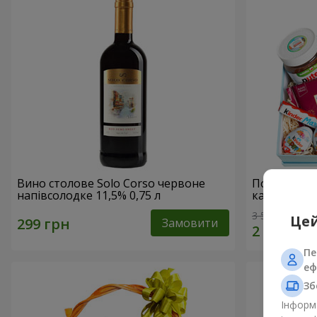
Вино столове Solo Corso червоне
Подарунков
напівсолодке 11,5% 0,75 л
казка"
3 513 грн
Цей
Замовити
Пе
еф
Зб
Інформа