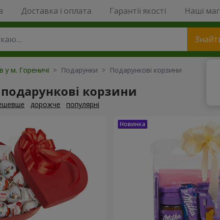
a
Доставка і оплата
Гарантії якості
Наші ма
Знайт
в у м. Гореничі
> Подарунки > Подарункові корзини
 подарункові корзини
ешевше
дорожче
популярні