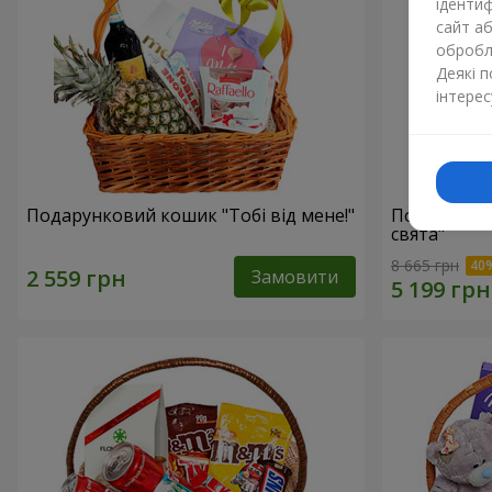
ідентиф
сайт а
обробля
Деякі 
інтерес
Подарунковий кошик "Тобі від мене!"
Подарунков
свята"
8 665 грн
Замовити