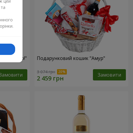
ж цей
 та
онного
орінки.
яче свято!"
Подарунковий кошик "Амур"
3 074 грн
Замовити
Замовити