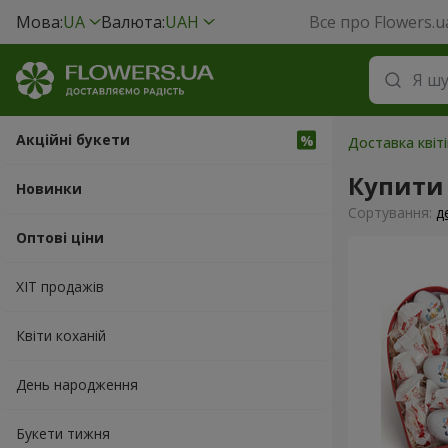
Мова:
UA
Валюта:
UAH
Все про Flowers.u
Акційні букети
Доставка квіті
Купити
Новинки
Сортування:
д
Оптові ціни
ХІТ продажів
Квіти коханій
День народження
Букети тижня