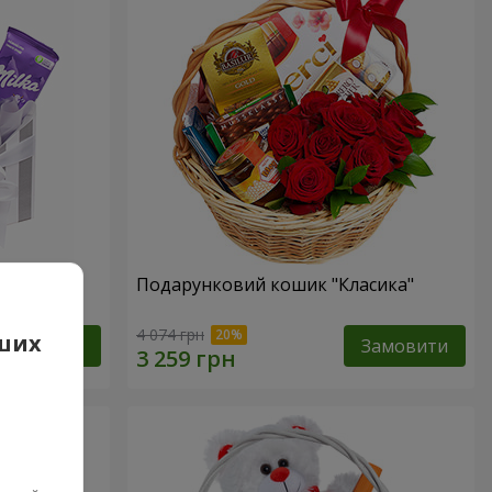
ість"
Подарунковий кошик "Класика"
4 074 грн
аших
Замовити
Замовити