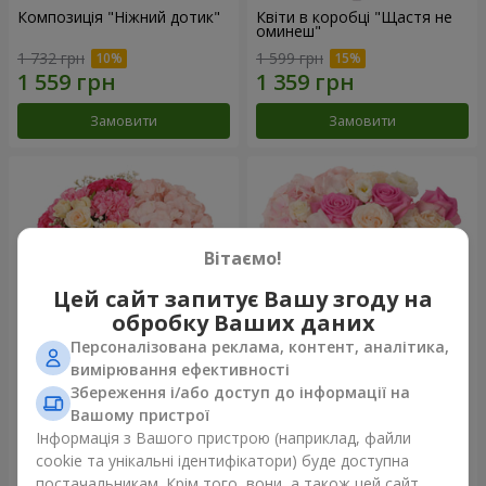
Композиція "Ніжний дотик"
Квіти в коробці "Щастя не
оминеш"
1 732 грн
1 599 грн
Замовити
Замовити
Вітаємо!
Цей сайт запитує Вашу згоду на
обробку Ваших даних
Персоналізована реклама, контент, аналітика,
вимірювання ефективності
Збереження і/або доступ до інформації на
Квіти в коробці "Соломія"
Композиція "Barbie"
Вашому пристрої
2 066 грн
2 399 грн
Інформація з Вашого пристрою (наприклад, файли
cookie та унікальні ідентифікатори) буде доступна
постачальникам. Крім того, вони, а також цей сайт