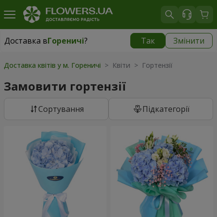
Доставка в
Гореничі
?
Так
Змінити
Доставка в
Гореничі
|
безкоштовно
Доставка квітів у м. Гореничі
> Квіти > Гортензії
Замовити гортензії
Сортування
Підкатегорії