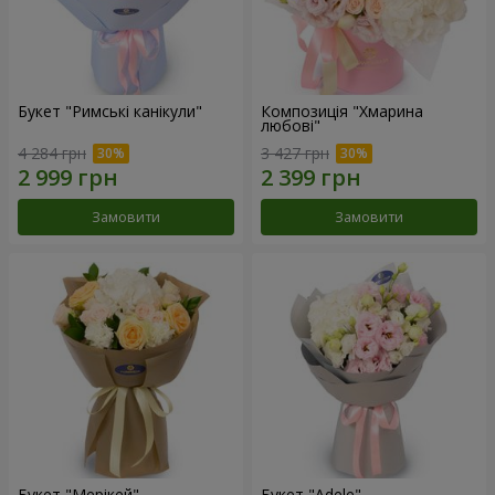
Букет "Римські канікули"
Композиція "Хмарина
любові"
4 284 грн
3 427 грн
Замовити
Замовити
Букет "Мерікей"
Букет "Adele"