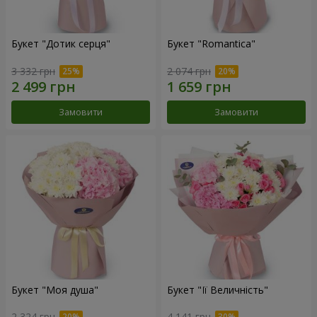
Букет "Дотик серця"
Букет "Romantica"
3 332 грн
2 074 грн
Замовити
Замовити
Букет "Моя душа"
Букет "Її Величність"
2 324 грн
4 141 грн